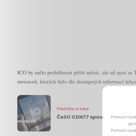
ICO by mělo proběhnout příští měsíc, ale už nyní se 
investorů, kterých bylo dle dostupných informací lehce
Přečtěte si také
Čeští CDN77 spouští novou sa
Pomocí cook
zpro
Pomocí cook