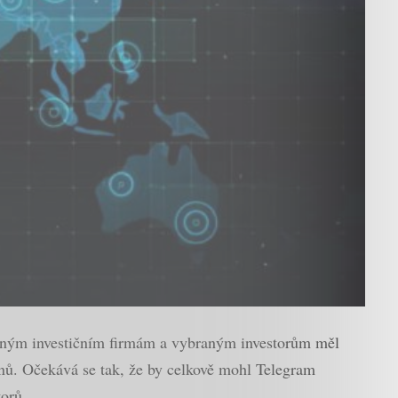
míněným investičním firmám a vybraným investorům měl
nů. Očekává se tak, že by celkově mohl Telegram
torů.