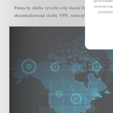
zprostředko
stránek tak
Firma by chtěla vytvořit svůj vlastní blockchain s 
analytik
decentralizované služby VPN, mikroplatby mezi uživa