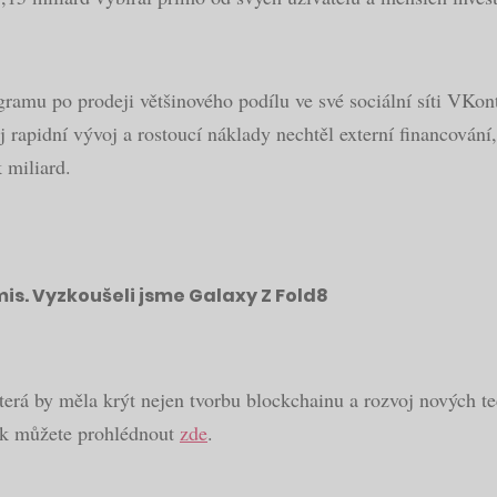
egramu po prodeji většinového podílu ve své sociální síti VKo
ůj rapidní vývoj a rostoucí náklady nechtěl externí financován
 miliard.
s. Vyzkoušeli jsme Galaxy Z Fold8
erá by měla krýt nejen tvorbu blockchainu a rozvoj nových tec
pak můžete prohlédnout
zde
.