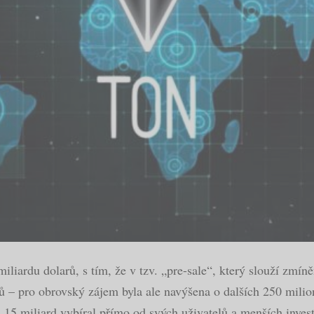
miliardu dolarů, s tím, že v tzv. „pre-sale“, který slouží z
ů – pro obrovský zájem byla ale navýšena o dalších 250 milio
,15 miliard vybíral přímo od svých uživatelů a menších inves