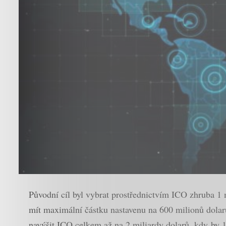
Původní cíl byl vybrat prostřednictvím ICO zhruba 1 
mít maximální částku nastavenu na 600 milionů dolar
navýšit ICO celkem až na 2 miliardy dolarů, kdy by 1