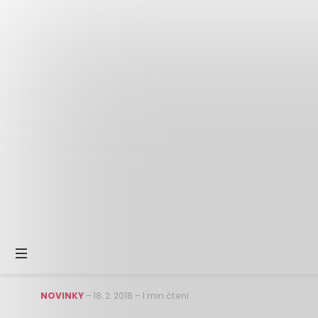
NOVINKY
–
18. 2. 2018
–
1 min čtení