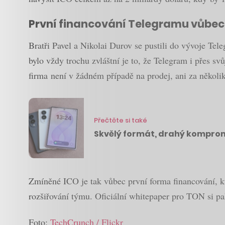
První financování Telegramu vůbec
Bratři Pavel a Nikolai Durov se pustili do vývoje Tel
bylo vždy trochu zvláštní je to, že Telegram i přes sv
firma není v žádném případě na prodej, ani za několik
Přečtěte si také
Skvělý formát, drahý kompromi
Zmíněné ICO je tak vůbec první forma financování, kt
rozšiřování týmu. Oficiální whitepaper pro TON si 
Foto:
TechCrunch / Flickr