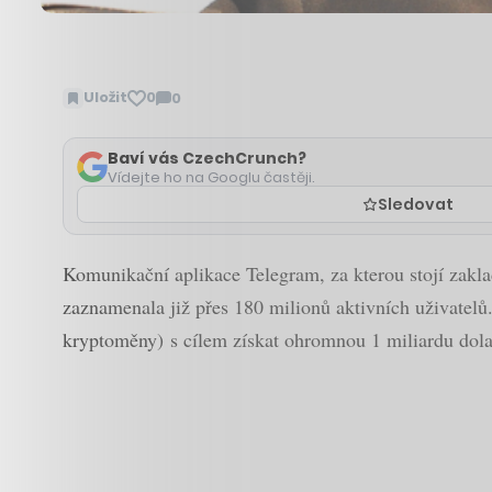
Uložit
0
0
Zobrazit
komentáře
Baví vás CzechCrunch?
Vídejte ho na Googlu častěji.
Sledovat
Komunikační aplikace Telegram, za kterou stojí zaklad
zaznamenala již přes 180 milionů aktivních uživatelů.
kryptoměny) s cílem získat ohromnou 1 miliardu dola