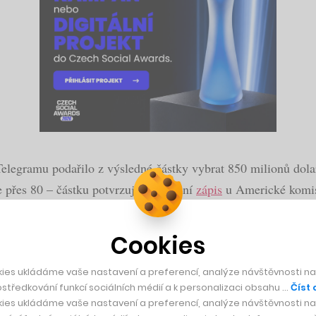
Telegramu podařilo z výsledné částky vybrat 850 milionů dolar
 přes 80 – částku potvrzuje i oficiální
zápis
u Americké komis
Cookies
mostatnou službu pro „live“ streaming
ies ukládáme vaše nastavení a preferencí, analýze návštěvnosti naš
středkování funkcí sociálních médií a k personalizaci obsahu …
Číst 
ies ukládáme vaše nastavení a preferencí, analýze návštěvnosti naš