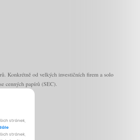
ů. Konkrétně od velkých investičních firem a solo
e cenných papírů (SEC).
ich stránek,
dále
ich stránek,