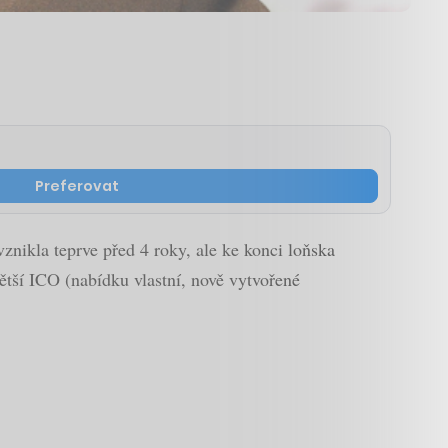
Preferovat
znikla teprve před 4 roky, ale ke konci loňska
ětší ICO (nabídku vlastní, nově vytvořené