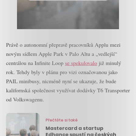
Právě o autonomní přepravě pracovníků Applu mezi
novým sídlem Apple Park v Palo Altu a „vedlejší“
centrálou na Infinite Loop
se spekulovalo
již minulý
rok. Tehdy byly v plánu pro vizi označovanou jako
PAIL minibusy, nicméně nyní se ukazuje, že bude
kalifornská společnost využívat dodávky T6 Transporter
od Volkswagenu.
Přečtěte si také
Mastercard a startup
Edhance spustí na českých