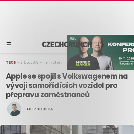
TECH
–
24. 5. 2018
–
1 min čtení
Apple se spojil s Volkswagenem na
vývoji samořídících vozidel pro
přepravu zaměstnanců
FILIP HOUSKA