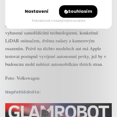
Nastavení
Souhlasím
Například serveru Bloomberg se loni v květnu podařilo
Pokračovat s nezbytnými cookies
získat
video
, na kterém je vidět SUV Lexus RX450h
vybavené samořídícími technologiemi, konkrétně
LiDAR snímačem, dvěma radary a kamerovým
osazením. Právě na těchto modelech aut má Apple
testovat postupně vyvíjené autonomní prvky, jež by v
budoucnu mohl nabízet automobilkám třetích stran.
Foto: Volkswagen
Nepřehlédněte: