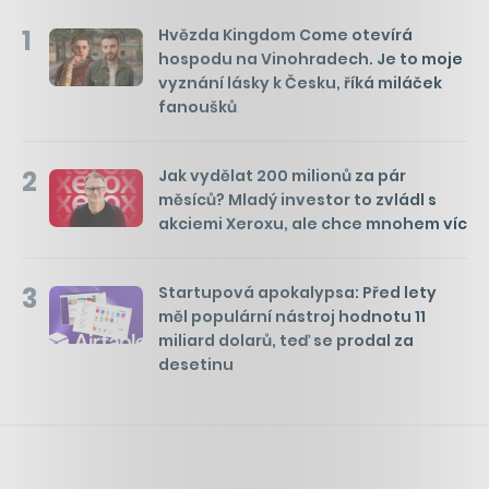
1
Hvězda Kingdom Come otevírá
hospodu na Vinohradech. Je to moje
vyznání lásky k Česku, říká miláček
fanoušků
2
Jak vydělat 200 milionů za pár
měsíců? Mladý investor to zvládl s
akciemi Xeroxu, ale chce mnohem víc
3
Startupová apokalypsa: Před lety
měl populární nástroj hodnotu 11
miliard dolarů, teď se prodal za
desetinu