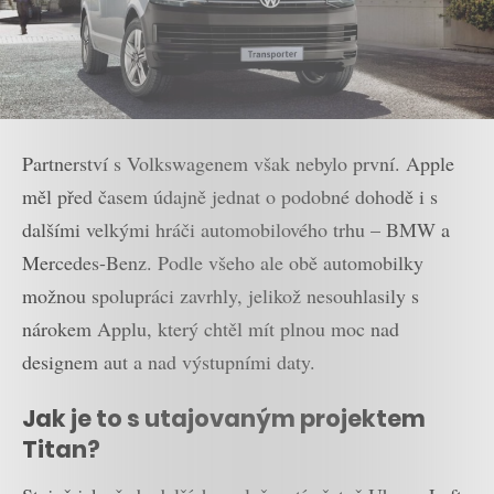
Partnerství s Volkswagenem však nebylo první. Apple
měl před časem údajně jednat o podobné dohodě i s
dalšími velkými hráči automobilového trhu – BMW a
Mercedes-Benz. Podle všeho ale obě automobilky
možnou spolupráci zavrhly, jelikož nesouhlasily s
nárokem Applu, který chtěl mít plnou moc nad
designem aut a nad výstupními daty.
Jak je to s utajovaným projektem
Titan?