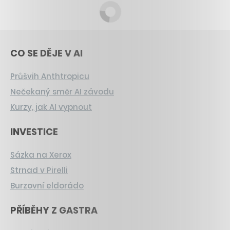
CO SE DĚJE V AI
Průšvih Anthtropicu
Nečekaný směr AI závodu
Kurzy, jak AI vypnout
INVESTICE
Sázka na Xerox
Strnad v Pirelli
Burzovní eldorádo
PŘÍBĚHY Z GASTRA