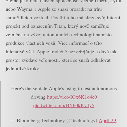
Stejně jako řada dalších společností včetně Uberu, Lyftu
nebo Wayma, i Apple se snaží prosadit na trhu
samořídících vozidel. Docílit toho má skrze svůj interní
projekt pod označením Titan, který nově zaměřuje
zejména na vývoj autonomních technologií namísto
produkce vlastních vozů. Více informací o této
iniciativě však Apple tradičně nezveřejňuje a dává tak
prostor zvědavé veřejnosti, která se snaží odhalovat
jednotlivé kroky.
Here's the vehicle Apple's using to test autonomous
driving
https://t.co/IOx6K1o4e0
pic.twitter.com/HNb0kK7Ty5
— Bloomberg Technology (@technology)
April 29,