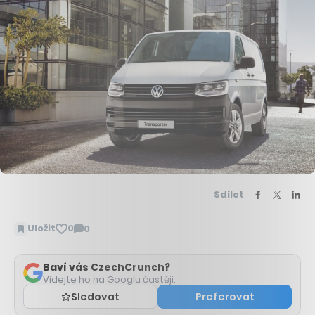
Sdílet
Uložit
0
0
Zobrazit
komentáře
Baví vás CzechCrunch?
Vídejte ho na Googlu častěji.
Sledovat
Preferovat