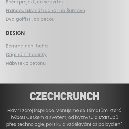
Boční projekt, co se zvrtnul
Francouzský šéfkuchař na Šumavě
Dva golfisti, co pečou
DESIGN
Bomma není tichá
Originální hodinky
Nábytek z betonu
Hlavní zdroj inspirace. Věnujeme se tématům, která
hýbou Českem a světem, od byznysu a startupů
přes technologie, politiku a vzdělávání až po bydlení,