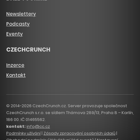
Newslettery
Podcasty
Eventy
CZECHCRUNCH
Inzerce
Kontakt
© 2014-2026 CzechCrunch.cz. Server provozuje společnost
CzechCrunch s.r.o. se sídlem Thámova 289/13, Praha 8 – Karlín,
186 00. IČ 01465562.
kontakt:
info@cc.cz
Podmínky užívání
|
Zásady zpracování osobních údajů
|