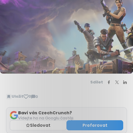
Sdílet
Uložit
0
0
Zobrazit
komentáře
Baví vás CzechCrunch?
Vídejte ho na Googlu častěji.
Sledovat
Preferovat