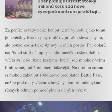
Uber plánuje utratit stovky
milionů korun za nové
vývojové centrum pro létající
taxi
Za peníze si tedy nelze koupit herní výhodu (jako tomu
je u většiny free-to-play titulů) v pravém slova smyslu,
ale pouze kosmetické úpravy herních postav. Pár dolarů
například stojí nákup speciální tanečku oslavujícího
vítězství nebo různé kostýmy, které jsou mnohdy velmi
limitované, tudíž mnohem lákavější. Na druhou stranu
si mohou zakoupit 10dolarové předplatné Battle Pass,
což je prakticky víceúrovňový systém pro odemykání
různých odměn pomocí plnění daných výzev.