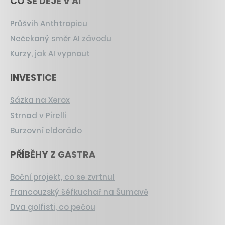
CO SE DĚJE V AI
Průšvih Anthtropicu
Nečekaný směr AI závodu
Kurzy, jak AI vypnout
INVESTICE
Sázka na Xerox
Strnad v Pirelli
Burzovní eldorádo
PŘÍBĚHY Z GASTRA
Boční projekt, co se zvrtnul
Francouzský šéfkuchař na Šumavě
Dva golfisti, co pečou