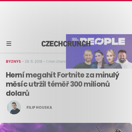
BYZNYS
–
28. 5. 2018
–
1 min čtení
Herní megahit Fortnite za minulý
měsíc utržil téměř 300 milionů
dolarů
FILIP HOUSKA