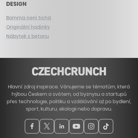
DESIGN
Bomma není tichá
Originální hodinky
Nábytek z betonu
Hlavní zdroj inspirace. Věnujeme se tématům, která
hýbou Českem a světem, od byznysu a startupů
přes technologie, politiku a vzdělávání až po bydlení,
sport, kulturu, ekologii nebo dopravu.