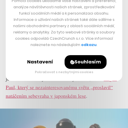
Pomocí cookies ukládáme vaše nastavení a preferencí,
analýze návštěvnosti našich stránek, zprostředkování
funkcí sociálních médií a k personalizaci obsahu.
Informace o užívání našich stránek také dále sdílíme s
našimi obchodními partnery z oblasti sociálních médií,
reklamy a analytiky. Za tyto webové stránky a soubory
cookies odpovídá CzechCrunch s.r.o. Více informací
naleznete na následujícím
odkazu
.
V neposlední řadě propagují Fortnite i vlivní youtubeři
a streameři na platformě Twitch. Jedním z
Nastavení
Souhlasím
nejvýraznějších je například Tyler Blevins aka Ninja,
Pokračovat s nezbytnými cookies
jenž na této hře vydělává miliony dolarů, nebo
Logan
Paul, který se nezainteresovanému světu „proslavil“
natáčením sebevraha v japonském lese
.