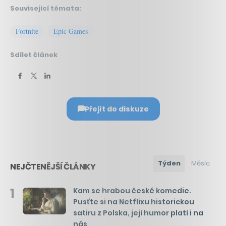
Související témata:
Fortnite
Epic Games
Sdílet článek
Přejít do diskuze
Týden
Měsíc
NEJČTENĚJŠÍ ČLÁNKY
1
Kam se hrabou české komedie.
Pusťte si na Netflixu historickou
satiru z Polska, její humor platí i na
nás