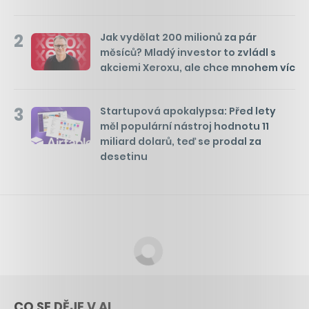
2
Jak vydělat 200 milionů za pár
měsíců? Mladý investor to zvládl s
akciemi Xeroxu, ale chce mnohem víc
3
Startupová apokalypsa: Před lety
měl populární nástroj hodnotu 11
miliard dolarů, teď se prodal za
desetinu
CO SE DĚJE V AI