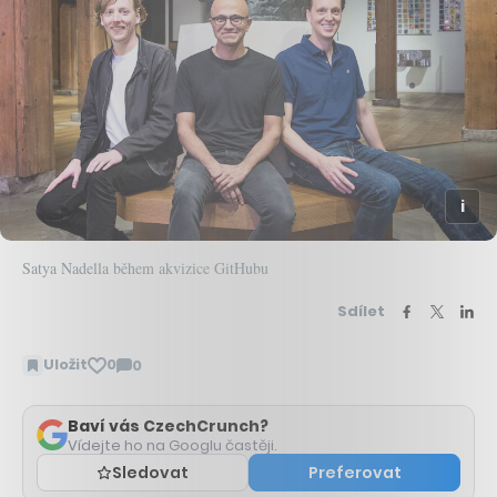
Satya Nadella během akvizice GitHubu
Sdílet
Uložit
0
0
Zobrazit
komentáře
Baví vás CzechCrunch?
Vídejte ho na Googlu častěji.
Sledovat
Preferovat