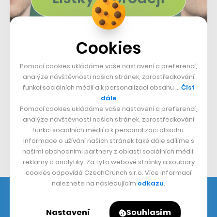
Cookies
Právě Azure a GitHub může Microsoft nyní více
Pomocí cookies ukládáme vaše nastavení a preferencí,
propojit. V souvislosti s akvizicí se zároveň mění i
analýze návštěvnosti našich stránek, zprostředkování
vedení GitHubu. Novým CEO platformy se totiž stává
funkcí sociálních médií a k personalizaci obsahu …
Číst
zakladatel vývojářského nástroje Xamarin: Nat
dále
Pomocí cookies ukládáme vaše nastavení a preferencí,
Friedman (rovněž vlastněno Microsoftem), zakladatel a
analýze návštěvnosti našich stránek, zprostředkování
teď už bývalý CEO GitHubu Chris Wanstrath se naopak
funkcí sociálních médií a k personalizaci obsahu.
přesune do Microsoftu, kde bude mít na starost
Informace o užívání našich stránek také dále sdílíme s
našimi obchodními partnery z oblasti sociálních médií,
technické záležitosti.
reklamy a analytiky. Za tyto webové stránky a soubory
cookies odpovídá CzechCrunch s.r.o. Více informací
naleznete na následujícím
odkazu
.
Nastavení
Souhlasím