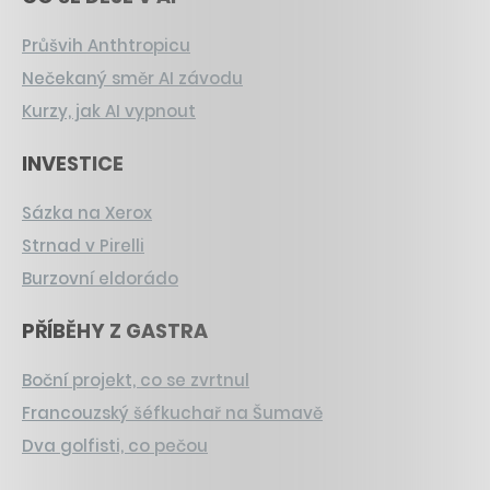
Průšvih Anthtropicu
Nečekaný směr AI závodu
Kurzy, jak AI vypnout
INVESTICE
Sázka na Xerox
Strnad v Pirelli
Burzovní eldorádo
PŘÍBĚHY Z GASTRA
Boční projekt, co se zvrtnul
Francouzský šéfkuchař na Šumavě
Dva golfisti, co pečou