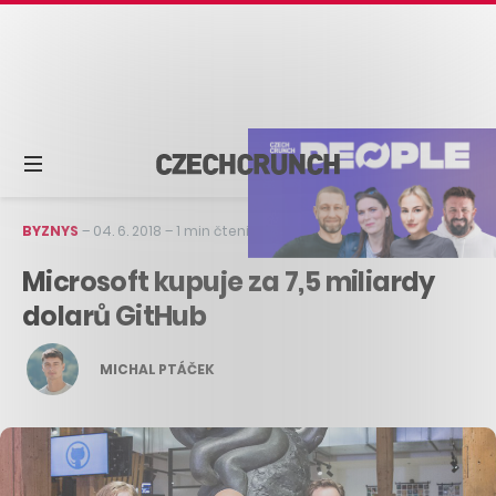
BYZNYS
–
04. 6. 2018
–
1 min čtení
Microsoft kupuje za 7,5 miliardy
dolarů GitHub
MICHAL PTÁČEK