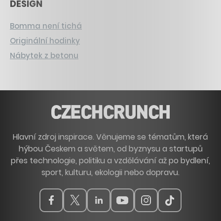
DESIGN
Bomma není tichá
Originální hodinky
Nábytek z betonu
Hlavní zdroj inspirace. Věnujeme se tématům, která
hýbou Českem a světem, od byznysu a startupů
přes technologie, politiku a vzdělávání až po bydlení,
sport, kulturu, ekologii nebo dopravu.