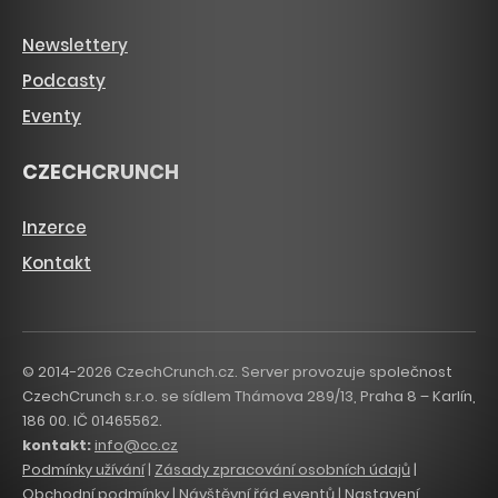
Newslettery
Podcasty
Eventy
CZECHCRUNCH
Inzerce
Kontakt
© 2014-2026 CzechCrunch.cz. Server provozuje společnost
CzechCrunch s.r.o. se sídlem Thámova 289/13, Praha 8 – Karlín,
186 00. IČ 01465562.
kontakt:
info@cc.cz
Podmínky užívání
|
Zásady zpracování osobních údajů
|
Obchodní podmínky
|
Návštěvní řád eventů
|
Nastavení