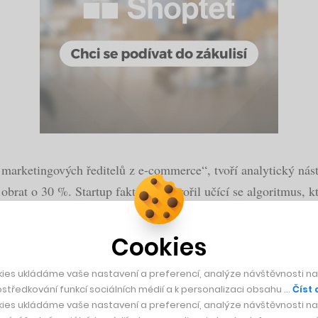
marketingových ředitelů z e-commerce“, tvoří analytický nástr
 obrat o 30 %. Startup fakticky vytvořil učící se algoritmus,
 vlastní měření. Dokáže je porovnat mezi sebou a zhodnotit n
Cookies
ad AXA, Slevomat, Pandora nebo Notino. I díky nim meziročně
ies ukládáme vaše nastavení a preferencí, analýze návštěvnosti naš
středkování funkcí sociálních médií a k personalizaci obsahu …
Číst 
ies ukládáme vaše nastavení a preferencí, analýze návštěvnosti naš