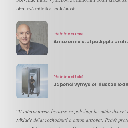
obratové milníky společnosti.
Přečtěte si také
Amazon se stal po Applu druho
Přečtěte si také
Japonci vymysleli lidskou ledn
“
V internetovém byznyse se pohybuji bezmála dvacet l
základě dělat rozhodnutí a automatizovat. Právě proto