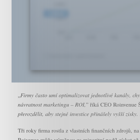
„
Firmy často umí optimalizovat jednotlivé kanály, ch
návratnost marketingu – ROI,
” říká CEO Roinvenue 
přerozdělit, aby stejné investice přinášely vyšší zisky
Tři roky firma rostla z vlastních finančních zdrojů, n
Roivenue může výměnou za minoritní podíl získat až 