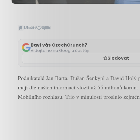
Uložit
0
0
Zobrazit
komentáře
Baví vás CzechCrunch?
Vídejte ho na Googlu častěji.
Sledovat
Podnikatelé Jan Barta, Dušan Šenkypl a David Holý pr
mají dle našich informací vložit až 55 milionů korun. 
Mobilního rozhlasu. Trio v minulosti proslulo zejmé