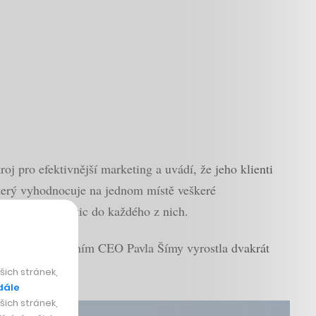
oj pro efektivnější marketing a uvádí, že jeho klienti
 který vyhodnocuje na jednom místě veškeré
ávratnost investic do každého z nich.
 firma pod vedením CEO Pavla Šímy vyrostla dvakrát
ich stránek,
dále
ich stránek,