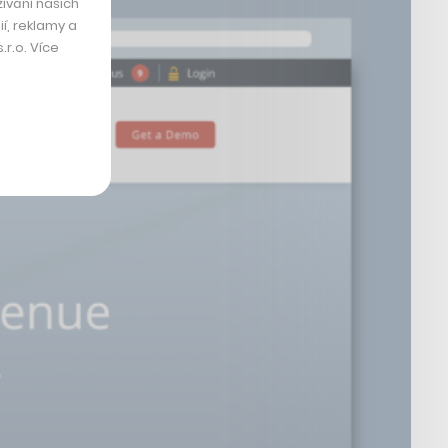
ívání našich
í, reklamy a
r.o. Více