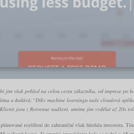
ybí jim však pohled na celou cestu zákazníka, od imprese po 
Šíma a dodává: “
Díky machine learningu naše cloudová aplika
. Klienti jsou z Roivenue nadšení, umíme jim vydělat až 20x toli
a plánované rozšíření do zahraniční však hledala investora. Tí
55 milionů korun. V prvním investičním kole se jedná o 15 mi