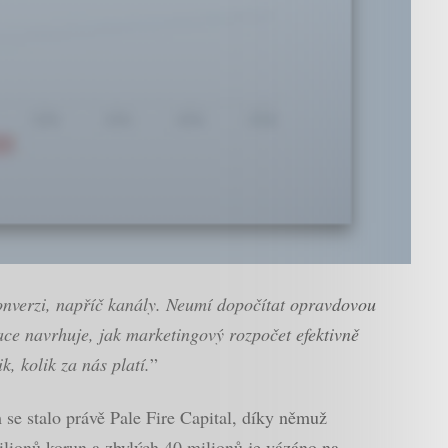
konverzi, napříč kanály. Neumí dopočítat opravdovou
ce navrhuje, jak marketingový rozpočet efektivně
k, kolik za nás platí.
”
m se stalo právě Pale Fire Capital, díky němuž
lionů korun a zbylých 40 milionů je vázáno na