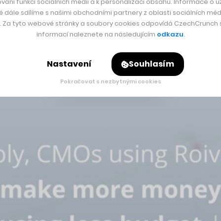
vání funkcí sociálních médií a k personalizaci obsahu. Informace o už
é dále sdílíme s našimi obchodními partnery z oblasti sociálních médi
y. Za tyto webové stránky a soubory cookies odpovídá CzechCrunch s.
informací naleznete na následujícím
odkazu
.
Nastavení
Souhlasím
Pokračovat s nezbytnými cookies