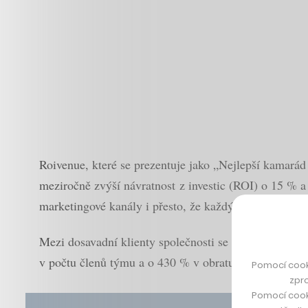
Roivenue, které se prezentuje jako „Nejlepší kamarád 
meziročně zvýší návratnost z investic (ROI) o 15 % a
marketingové kanály i přesto, že každý z nich využívá
Mezi dosavadní klienty společnosti se řadí napříkl
v počtu členů týmu a o 430 % v obratu.
Pomocí cook
zpro
Pomocí cook