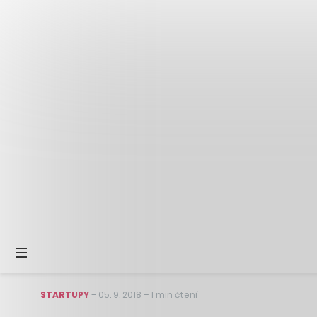
STARTUPY
–
05. 9. 2018
–
1 min čtení