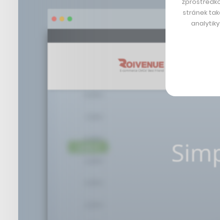
zprostředko
stránek tak
analytik