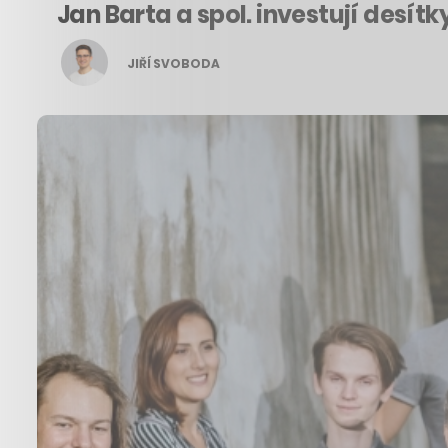
Jan Barta a spol. investují desí
JIŘÍ SVOBODA