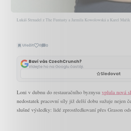
Lukáš Strnadel z The Funtasty a Jarmila Kowolowská a Karel Mařík
Uložit
0
0
Zobrazit
komentáře
Baví vás CzechCrunch?
Vídejte ho na Googlu častěji.
Sledovat
Loni v dubnu do restauračního byznysu
vplula nová s
nedostatek pracovní síly již delší dobu sužuje nejen
slušné výsledky: lidé zprostředkovaní přes Grason odsl