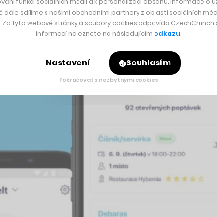
vání funkcí sociálních médií a k personalizaci obsahu. Informace o už
é dále sdílíme s našimi obchodními partnery z oblasti sociálních médi
asonu Jarmila Kowolowská.
y. Za tyto webové stránky a soubory cookies odpovídá CzechCrunch s.
informací naleznete na následujícím
odkazu
.
Nastavení
Souhlasím
Pokračovat s nezbytnými cookies