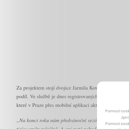
Za projektem stojí dvojice Jarmila Kowolowská a Kare
podíl. Ve službě je dnes registrovaných přes 700 ověře
které v Praze přes mobilní aplikaci aktivně poptává 
Pomocí cook
zpro
„Na konci roku nám předvánoční sezóna pomohla ke 1
Pomocí cook
tisíce směn měsíčně. A ani poté nebude potenciál čes