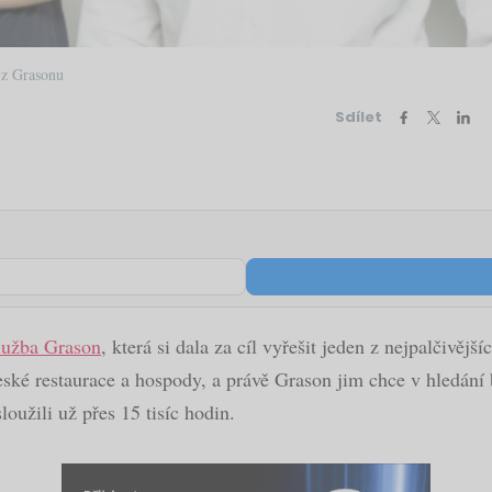
 z Grasonu
Sdílet
lužba Grason
, která si dala za cíl vyřešit jeden z nejpalčivě
 české restaurace a hospody, a právě Grason jim chce v hledá
oužili už přes 15 tisíc hodin.