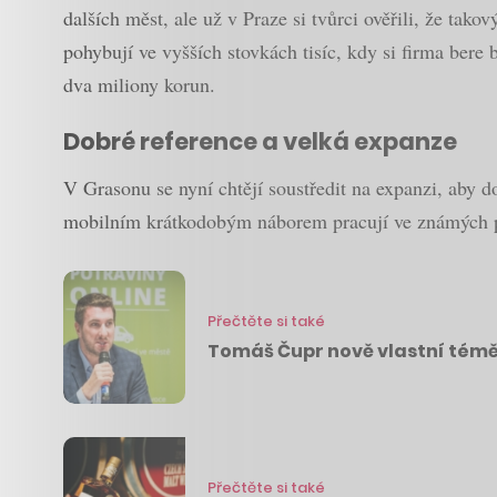
dalších měst, ale už v Praze si tvůrci ověřili, že ta
pohybují ve vyšších stovkách tisíc, kdy si firma bere
dva miliony korun.
Dobré reference a velká expanze
V Grasonu se nyní chtějí soustředit na expanzi, aby d
mobilním krátkodobým náborem pracují ve známých pra
Přečtěte si také
Tomáš Čupr nově vlastní téměř
Přečtěte si také