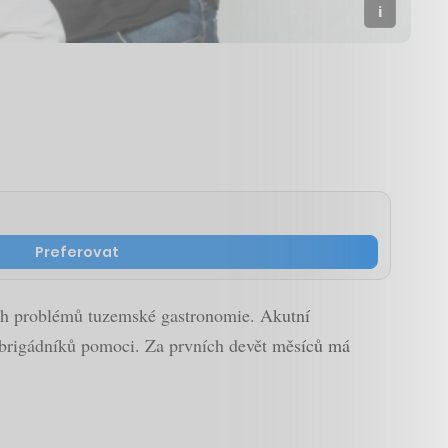
Preferovat
jších problémů tuzemské gastronomie. Akutní
ní brigádníků pomoci. Za prvních devět měsíců má