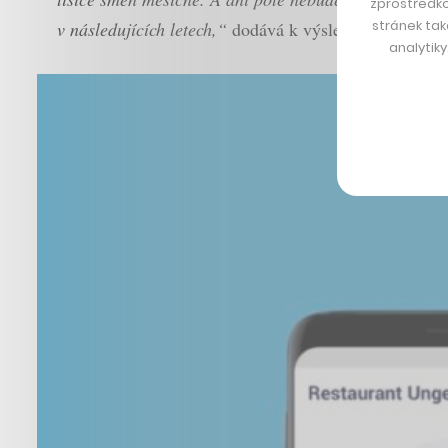
zprostředko
stránek tak
v následujících letech,“
dodává k výsledkům šéfka Gr
analytik