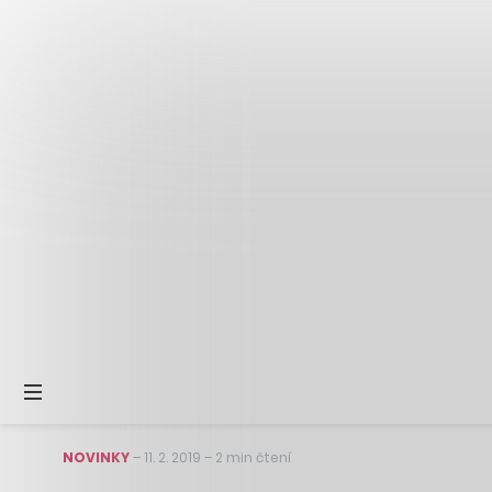
NOVINKY
–
11. 2. 2019
–
2 min čtení