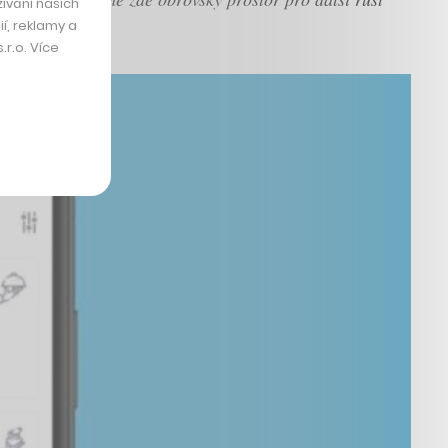
ívání našich
í, reklamy a
r.o. Více