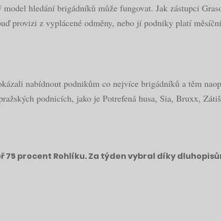
kový model hledání brigádníků může fungovat. Jak zástupci Gra
 buď provizi z vyplácené odměny, nebo jí podniky platí měsíčn
okázali nabídnout podnikům co nejvíce brigádníků a těm naopak
žských podnicích, jako je Potrefená husa, Sia, Bruxx, Zátiš
 75 procent Rohlíku. Za týden vybral díky dluhopisů