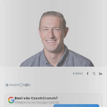
Sdílet
Uložit
0
0
Zobrazit
komentáře
Baví vás CzechCrunch?
Vídejte ho na Googlu častěji.