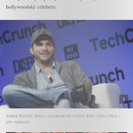
hollywoodské celebrity.
Ashton Kutcher. Jedna z investorských celebrit, která věřila Uberu v
jeho začátcích