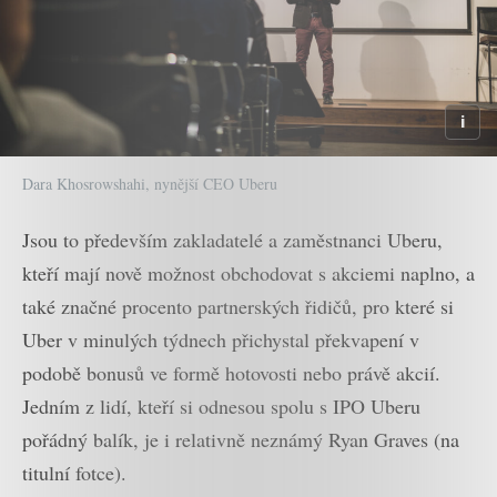
Dara Khosrowshahi, nynější CEO Uberu
Jsou to především zakladatelé a zaměstnanci Uberu,
kteří mají nově možnost obchodovat s akciemi naplno, a
také značné procento partnerských řidičů, pro které si
Uber v minulých týdnech přichystal překvapení v
podobě bonusů ve formě hotovosti nebo právě akcií.
Jedním z lidí, kteří si odnesou spolu s IPO Uberu
pořádný balík, je i relativně neznámý Ryan Graves (na
titulní fotce).