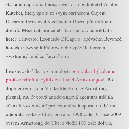
startupu například herec, investor a podnikatel Ashton
Kutcher, který spolu se svým partnerem Guyem
Osearym investoval v začátcích Uberu půl milionu
dolarů. Mezi dalšími celebritami je pak například i
herec a investor Leonardo DiCaprio, zpěvačka Beyoncé,
herečka Gwyneth Paltrow nebo zpěvák, herec a
všestranný umělec Jared Leto.
Investice do Uberu v minulosti
pomohla i bývalému
profesionálnímu cyklistovi Lanci Armstrongovi
. Po
dopingovém skandálu, ke kterému se Armstrong
přiznal, mu Světová antidopingová agentura udělila
zákaz k vykonávání profesionálních sportů a také mu
odebrala veškeré tituly od roku 1998 dále. V roce 2009
ovšem Armstrong do Uberu vložil 100 tisíc dolarů,