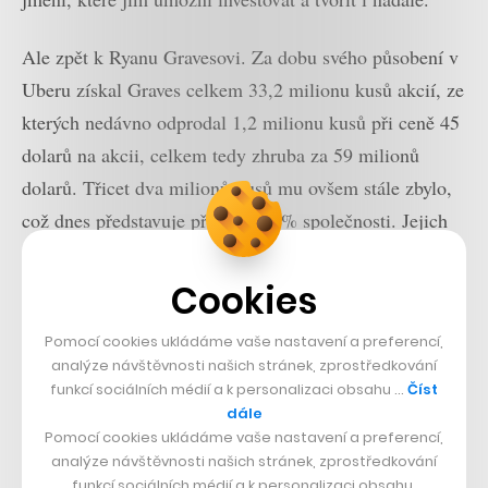
Ale zpět k Ryanu Gravesovi. Za dobu svého působení v
Uberu získal Graves celkem 33,2 milionu kusů akcií, ze
kterých nedávno odprodal 1,2 milionu kusů při ceně 45
dolarů na akcii, celkem tedy zhruba za 59 milionů
dolarů. Třicet dva milionů kusů mu ovšem stále zbylo,
což dnes představuje přibližně 2 % společnosti. Jejich
aktuální hodnota se pohybuje blízko k 1,4 miliardy
dolarů, takže si díky IPO i Ryan Graves pojistil svou
Cookies
pozici mezi světovými miliardáři.
Pomocí cookies ukládáme vaše nastavení a preferencí,
analýze návštěvnosti našich stránek, zprostředkování
Pro dobro věci
funkcí sociálních médií a k personalizaci obsahu …
Číst
dále
S penězi, které případným odprodejem částí podílu
Pomocí cookies ukládáme vaše nastavení a preferencí,
získá, se ovšem Graves nechystá zakládat další
analýze návštěvnosti našich stránek, zprostředkování
společnost. Naopak, chce něco vracet společnosti a
funkcí sociálních médií a k personalizaci obsahu.