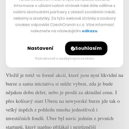
Informace o užívání našich stránek také dále sdílíme s
podstatnou část prostředků má v úmyslu vložit do
našimi obchodními partnery z oblasti sociálních médií,
neziskových organizací. Graves je jedním ze
reklamy a analytiky. Za tyto webové stránky a soubory
zakládajících členů neziskové organizace The Pool, jež
cookies odpovídá CzechCrunch s.r.o. Více informací
naleznete na následujícím
odkazu
.
se spojila s iniciativou
charity: water
, která má za cíl
čistění oceánů a dalších vod. Ryan díky pátečnímu
Nastavení
Souhlasím
kroku firmy vložil do
charity: water
minimálně 14
milionů dolarů.
Pokračovat s nezbytnými cookies
Vložil je totiž ve formě akcií, které jsou nyní likvidní na
burze a sama iniciativa si může vybrat, zda je bude
nějakou dobu držet, nebo je prodá za aktuální cenu. I
přes kolísavý start Uberu na newyorské burze jde tak o
velký úspěch z pohledu mnoha jednotlivců i
investičních fondů. Uber byl navíc jedním z prvních
startupů, který naplno přilákal i nejrůznější