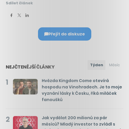
Sdílet článek
Přejít do diskuze
Týden
Měsíc
NEJČTENĚJŠÍ ČLÁNKY
1
Hvězda Kingdom Come otevírá
hospodu na Vinohradech. Je to moje
vyznání lásky k Česku, říká miláček
fanoušků
2
Jak vydělat 200 milionů za pár
měsíců? Mladý investor to zvládl s