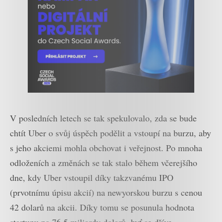
V posledních letech se tak spekulovalo, zda se bude
chtít Uber o svůj úspěch podělit a vstoupí na burzu, aby
s jeho akciemi mohla obchovat i veřejnost. Po mnoha
odloženích a změnách se tak stalo během včerejšího
dne, kdy Uber vstoupil díky takzvanému IPO
(prvotnímu úpisu akcií) na newyorskou burzu s cenou
42 dolarů na akcii. Díky tomu se posunula hodnota
startupu na 76,5 miliardy dolarů, byť se dříve