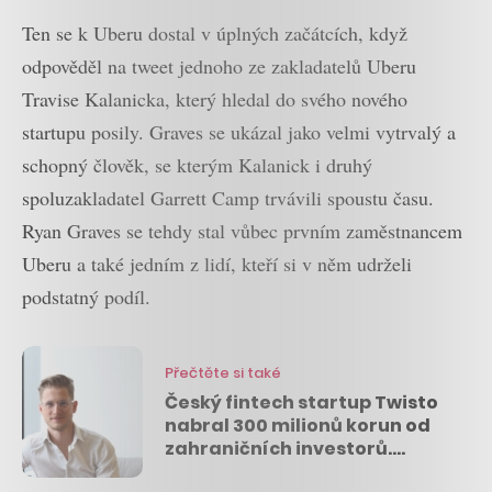
Ten se k Uberu dostal v úplných začátcích, když
odpověděl na tweet jednoho ze zakladatelů Uberu
Travise Kalanicka, který hledal do svého nového
startupu posily. Graves se ukázal jako velmi vytrvalý a
schopný člověk, se kterým Kalanick i druhý
spoluzakladatel Garrett Camp trvávili spoustu času.
Ryan Graves se tehdy stal vůbec prvním zaměstnancem
Uberu a také jedním z lidí, kteří si v něm udrželi
podstatný podíl.
Přečtěte si také
Český fintech startup Twisto
nabral 300 milionů korun od
zahraničních investorů.
Pomohou mu v expanzi po