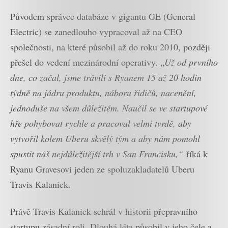
Evropě
Původem správce databáze v gigantu GE (General
Electric) se zanedlouho vypracoval až na CEO
společnosti, na které působil až do roku 2010, později
přešel do vedení mezinárodní operativy. „
Už od prvního
dne, co začal, jsme trávili s Ryanem 15 až 20 hodin
týdně na jádru produktu, náboru řidičů, nacenění,
jednoduše na všem důležitém. Naučil se ve startupové
hře pohybovat rychle a pracoval velmi tvrdě, aby
vytvořil kolem Uberu skvělý tým a aby nám pomohl
spustit náš nejdůležitější trh v San Francisku,“
říká k
Ryanu Gravesovi jeden ze spoluzakladatelů Uberu
Travis Kalanick.
Právě Travis Kalanick sehrál v historii přepravního
startupu zásadní roli. Dlouhá léta působil v jeho čele a