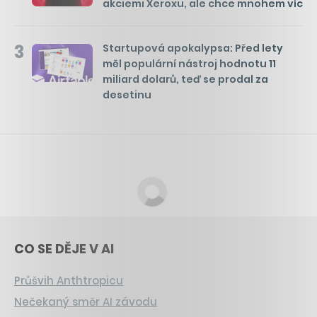
akciemi Xeroxu, ale chce mnohem víc
3
Startupová apokalypsa: Před lety
měl populární nástroj hodnotu 11
miliard dolarů, teď se prodal za
desetinu
CO SE DĚJE V AI
Průšvih Anthtropicu
Nečekaný směr AI závodu