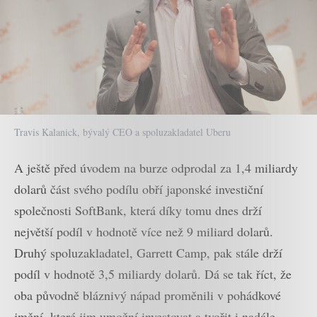
Travis Kalanick, bývalý CEO a spoluzakladatel Uberu
A ještě před úvodem na burze odprodal za 1,4 miliardy
dolarů část svého podílu obří japonské investiční
společnosti SoftBank, která díky tomu dnes drží
největší podíl v hodnotě více než 9 miliard dolarů.
Druhý spoluzakladatel, Garrett Camp, pak stále drží
podíl v hodnotě 3,5 miliardy dolarů. Dá se tak říct, že
oba původně bláznivý nápad proměnili v pohádkové
jmění, které jim umožní investovat a tvořit i nadále.