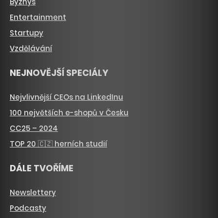
Byznys
Entertainment
Startupy
Vzdělávání
NEJNOVĚJŠÍ SPECIÁLY
Nejvlivnější CEOs na LinkedInu
100 největších e-shopů v Česku
CC25 – 2024
TOP 20 🇨🇿 herních studií
DÁLE TVOŘÍME
Newslettery
Podcasty