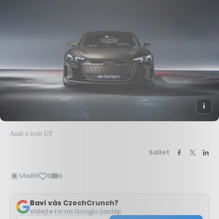
Audi e-tron GT
Sdílet
Uložit
0
0
Zobrazit
komentáře
Baví vás CzechCrunch?
Vídejte ho na Googlu častěji.