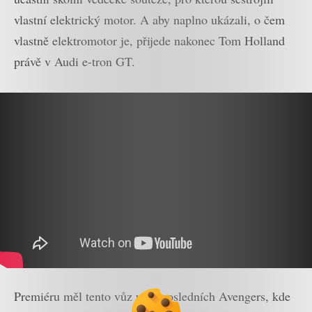
vlastní elektrický motor. A aby naplno ukázali, o čem
vlastně elektromotor je, přijede nakonec Tom Holland
právě v Audi e-tron GT.
Premiéru měl tento vůz už v posledních Avengers, kde