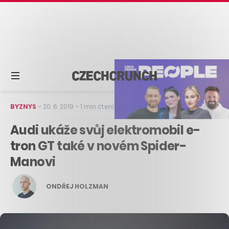
BYZNYS
–
20. 6. 2019
–
1 min čtení
Audi ukáže svůj elektromobil e-
tron GT také v novém Spider-
Manovi
ONDŘEJ HOLZMAN