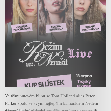
Ve tříminutovém klipu se Tom Holland alias Peter
Parker spolu se svým nejlepším kamarádem Nedem
účastní školní vědecké soutěže, pro kterou sestrojili