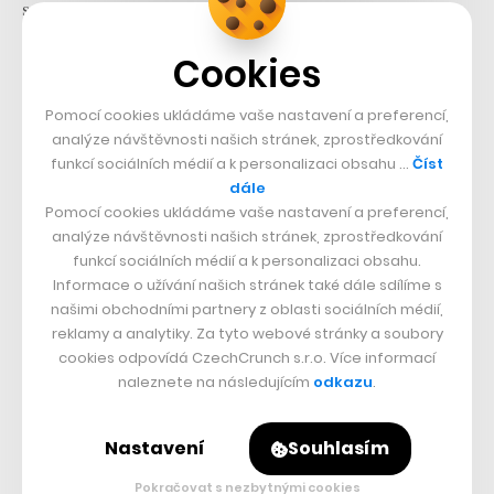
s ním přijel Tony Stark. Fanoušci nicméně tehdy řešili,
že byl autu postprodukčně přidán zvuk, přestože
Cookies
elektromobil žádný rachot motoru nevydává. Uvidíme
tedy, jestli se filmaři a markeťáci z Audi v novém filmu
Pomocí cookies ukládáme vaše nastavení a preferencí,
poučili.
analýze návštěvnosti našich stránek, zprostředkování
funkcí sociálních médií a k personalizaci obsahu …
Číst
dále
Nepřehlédněte:
Pomocí cookies ukládáme vaše nastavení a preferencí,
analýze návštěvnosti našich stránek, zprostředkování
funkcí sociálních médií a k personalizaci obsahu.
Informace o užívání našich stránek také dále sdílíme s
našimi obchodními partnery z oblasti sociálních médií,
reklamy a analytiky. Za tyto webové stránky a soubory
cookies odpovídá CzechCrunch s.r.o. Více informací
naleznete na následujícím
odkazu
.
Související témata:
Nastavení
Souhlasím
Audi
Spider-Man
Pokračovat s nezbytnými cookies