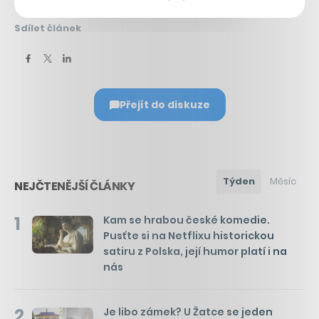
Sdílet článek
Přejít do diskuze
Týden
Měsíc
NEJČTENĚJŠÍ ČLÁNKY
1
Kam se hrabou české komedie.
Pusťte si na Netflixu historickou
satiru z Polska, její humor platí i na
nás
2
Je libo zámek? U Žatce se jeden