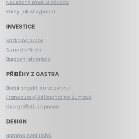
Nečekaný směr AI závodu
Kurzy, jak AI vypnout
INVESTICE
Sázka na Xerox
Strnad v Pirelli
Burzovní eldorádo
PŘÍBĚHY Z GASTRA
Boční projekt, co se zvrtnul
Francouzský šéfkuchař na Šumavě
Dva golfisti, co pečou
DESIGN
Bomma není tichá