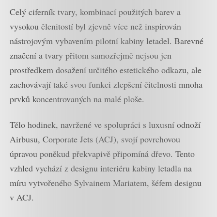
Celý ciferník tvary, kombinací použitých barev a
vysokou členitostí byl zjevně více než inspirován
nástrojovým vybavením pilotní kabiny letadel. Barevné
značení a tvary přitom samozřejmě nejsou jen
prostředkem dosažení určitého estetického odkazu, ale
zachovávají také svou funkci zlepšení čitelnosti mnoha
prvků koncentrovaných na malé ploše.
Tělo hodinek, navržené ve spolupráci s luxusní odnoží
Airbusu, Corporate Jets (ACJ), svojí povrchovou
úpravou poněkud překvapivě připomíná dřevo. Tento
vzhled vychází z designu interiéru kabiny letadla na
míru vytvořeného Sylvainem Mariatem, šéfem designu
v ACJ.