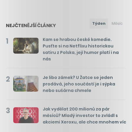
Týden
Měsíc
NEJČTENĚJŠÍ ČLÁNKY
1
Kam se hrabou české komedie.
Pusťte si na Netflixu historickou
satiru z Polska, její humor platí i na
nás
2
Je libo zámek? U Žatce se jeden
prodává, jeho součástí je i sýpka
nebo sušárna chmele
3
Jak vydělat 200 milionů za pár
měsíců? Mladý investor to zvládl s
akciemi Xeroxu, ale chce mnohem víc