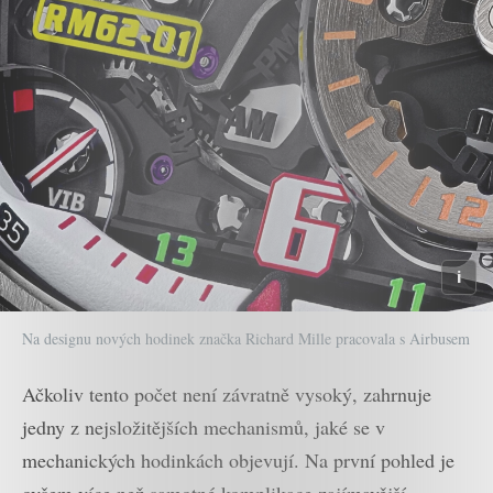
Na designu nových hodinek značka Richard Mille pracovala s Airbusem
Ačkoliv tento počet není závratně vysoký, zahrnuje
jedny z nejsložitějších mechanismů, jaké se v
mechanických hodinkách objevují. Na první pohled je
ovšem více než samotné komplikace zajímavější