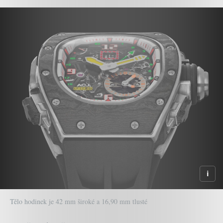
Tělo hodinek je 42 mm široké a 16,90 mm tlusté