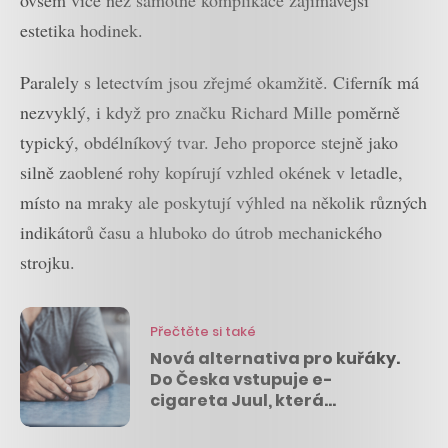
estetika hodinek.
Paralely s letectvím jsou zřejmé okamžitě. Ciferník má
nezvyklý, i když pro značku Richard Mille poměrně
typický, obdélníkový tvar. Jeho proporce stejně jako
silně zaoblené rohy kopírují vzhled okének v letadle,
místo na mraky ale poskytují výhled na několik různých
indikátorů času a hluboko do útrob mechanického
strojku.
Přečtěte si také
Nová alternativa pro kuřáky.
Do Česka vstupuje e-
cigareta Juul, která
pobláznila Ameriku natolik,
že tam málem skončila