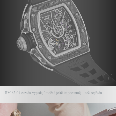
RM 62-01 zezadu vypadají možná ještě impozantněji, než zepředu