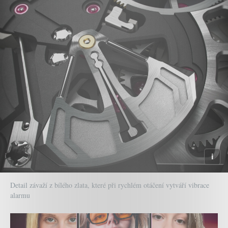
Detail závaží z bílého zlata, které při rychlém otáčení vytváří vibrace
alarmu