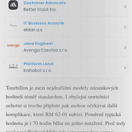
Customer Advocate
Better Stack Inc.
IT Business Analytik
eMan a.s.
Java Engineer
Avenga Czechia s.r.o.
Platform Lead
Knihobot s.r.o.
Tourbillon je mezi nejdražšími modely náramkových
hodinek téměř standardem. I obyčejní smrtelníci
ochotni si trochu připlatit pak mohou očekávat další
komplikace, které RM 62-01 nabízí. Poměrně typická
hodnota je i 70 hodin běhu na jedno natažení. Proč tedy
mají nové Richard Mille tak astronomickou cenu v