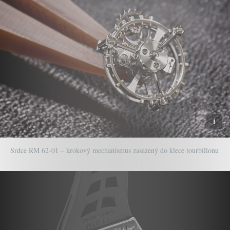
Srdce RM 62-01 – krokový mechanismus zasazený do klece tourbillonu