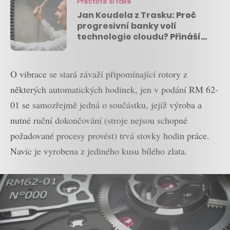
Přečtěte si také
Jan Koudela z Trasku: Proč
progresivní banky volí
technologie cloudu? Přináší
flexibilitu i spokojenější
zákazníky
O vibrace se stará závaží připomínající rotory z
některých automatických hodinek, jen v podání RM 62-
01 se samozřejmě jedná o součástku, jejíž výroba a
nutné ruční dokončování (stroje nejsou schopné
požadované procesy provést) trvá stovky hodin práce.
Navíc je vyrobena z jediného kusu bílého zlata.