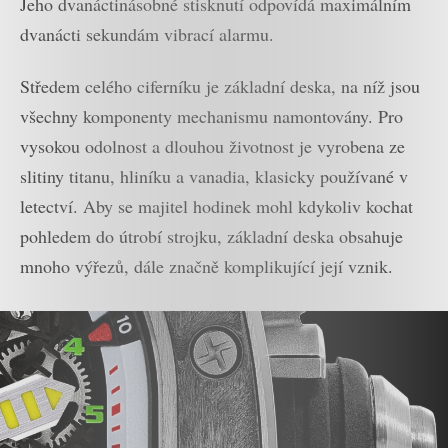
Jeho dvanáctinásobné stisknutí odpovídá maximálním
dvanácti sekundám vibrací alarmu.
Středem celého ciferníku je základní deska, na níž jsou
všechny komponenty mechanismu namontovány. Pro
vysokou odolnost a dlouhou životnost je vyrobena ze
slitiny titanu, hliníku a vanadia, klasicky používané v
letectví. Aby se majitel hodinek mohl kdykoliv kochat
pohledem do útrobí strojku, základní deska obsahuje
mnoho výřezů, dále značně komplikující její vznik.