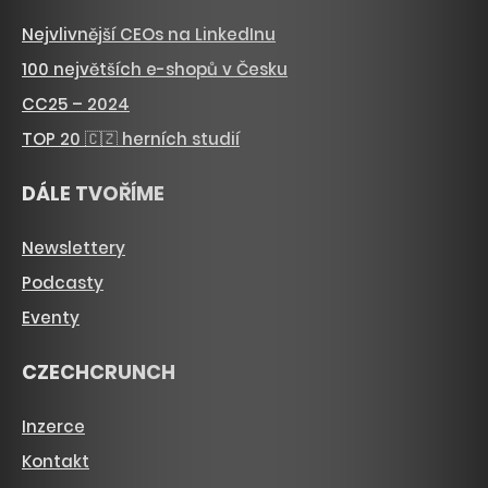
Nejvlivnější CEOs na LinkedInu
100 největších e-shopů v Česku
CC25 – 2024
TOP 20 🇨🇿 herních studií
DÁLE TVOŘÍME
Newslettery
Podcasty
Eventy
CZECHCRUNCH
Inzerce
Kontakt