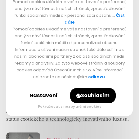
Pomocí cookies ukládáme vaše nastavení a preferencí,
…a z jiného turbínu motoru.
analýze návštěvnosti našich stránek, zprostředkování
funkcí sociálních médií a k personalizaci obsahu …
Číst
Obsahují totiž, pro majitele chytrých hodinek i
dále
některých quartz modelů takřka banální, alarm, jenž pro
Pomocí cookies ukládáme vaše nastavení a preferencí,
analýze návštěvnosti našich stránek, zprostředkování
buzení využívá téměř tiché vibrace. Podobná
funkcí sociálních médií a k personalizaci obsahu.
komplikace je kvůli komplexnosti, nárokům na energii a
Informace o užívání našich stránek také dále sdílíme s
dlouhodobou odolnost mechanismu extrémně ojedinělá.
našimi obchodními partnery z oblasti sociálních médií,
reklamy a analytiky. Za tyto webové stránky a soubory
cookies odpovídá CzechCrunch s.r.o. Více informací
Speciální alarm vznikl ve spolupráci se značkou
naleznete na následujícím
odkazu
.
Audemars Piguet, náležící do tzv. svaté trojice
nejprestižnějších výrobců mechanických hodinek.
Nastavení
Souhlasím
Richard Mille si zase už od svého vzniku v roce 2001
Pokračovat s nezbytnými cookies
prostřednictvím specifického designu i vlastností buduje
status exotického a technologicky inovativního luxusu.