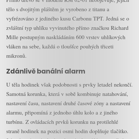
tělo s dvojitým pláštěm je vyrobeno z titanu a
vyfrézováno z jediného kusu Carbonu TPT. Jedná se o
zvláštní typ uhlíku vyvinutého přímo značkou Richard
Mille postupným naskládáním 600 vrstev uhlíkových
vláken na sebe, každá o tloušťce pouhých třiceti
mikronů.
Zdánlivě banální alarm
U těla hodinek však podobnosti s prvky letadel nekončí.
Samotná korunka, která v sobě kombinuje natahování,
nastavení času, nastavení druhé časové zóny a nastavení
alarmu, připomíná z jednoho úhlu kolo a z jiného
turbínu. Z ovládacích prvků korunku na protilehlé
straně hodinek na pozici osmi hodin doplňuje tlačítko.