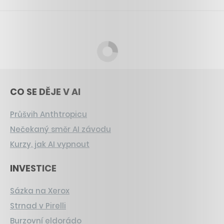
CO SE DĚJE V AI
Průšvih Anthtropicu
Nečekaný směr AI závodu
Kurzy, jak AI vypnout
INVESTICE
Sázka na Xerox
Strnad v Pirelli
Burzovní eldorádo