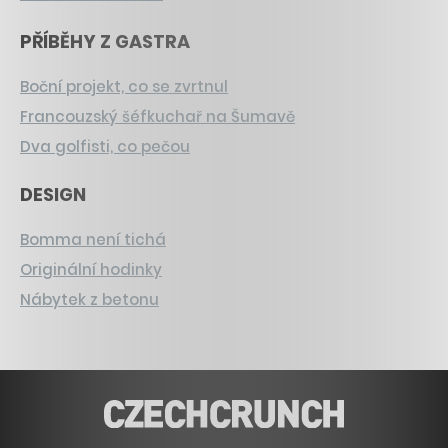
PŘÍBĚHY Z GASTRA
Boční projekt, co se zvrtnul
Francouzský šéfkuchař na Šumavě
Dva golfisti, co pečou
DESIGN
Bomma není tichá
Originální hodinky
Nábytek z betonu