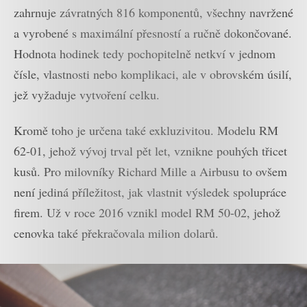
zahrnuje závratných 816 komponentů, všechny navržené
a vyrobené s maximální přesností a ručně dokončované.
Hodnota hodinek tedy pochopitelně netkví v jednom
čísle, vlastnosti nebo komplikaci, ale v obrovském úsilí,
jež vyžaduje vytvoření celku.
Kromě toho je určena také exkluzivitou. Modelu RM
62-01, jehož vývoj trval pět let, vznikne pouhých třicet
kusů. Pro milovníky Richard Mille a Airbusu to ovšem
není jediná příležitost, jak vlastnit výsledek spolupráce
firem. Už v roce 2016 vznikl model RM 50-02, jehož
cenovka také překračovala milion dolarů.