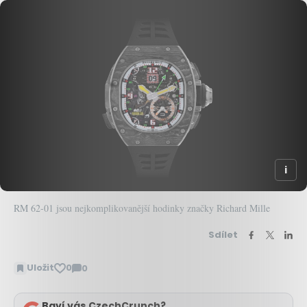
RM 62-01 jsou nejkomplikovanější hodinky značky Richard Mille
Sdílet
Uložit
0
0
Zobrazit
komentáře
Baví vás CzechCrunch?