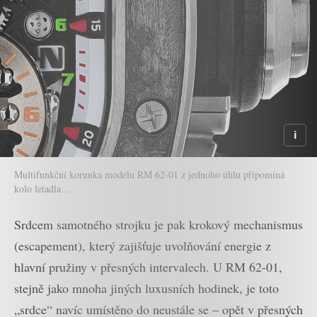
Multifunkční korunka modelu RM 62-01 z jednoho úhlu připomíná
kolo letadla…
Srdcem samotného strojku je pak krokový mechanismus
(escapement), který zajišťuje uvolňování energie z
hlavní pružiny v přesných intervalech. U RM 62-01,
stejně jako mnoha jiných luxusních hodinek, je toto
„srdce“ navíc umístěno do neustále se – opět v přesných