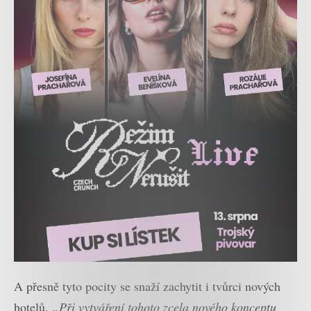
A přesně tyto pocity se snaží zachytit i tvůrci nových
hotelů.
„Při vytváření tohoto zcela nového konceptu