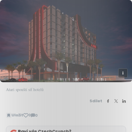
Atari spouští síť hotelů
Sdílet
Uložit
0
0
Zobrazit
komentáře
Baví vás CzechCrunch?