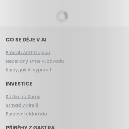
CO SE DĚJE V AI
Průšvih Anthtropicu
Nečekaný směr AI závodu
Kurzy, jak AI vypnout
INVESTICE
Sázka na Xerox
Strnad v Pirelli
Burzovní eldorádo
PŘÍBĚHY Z GASTRA