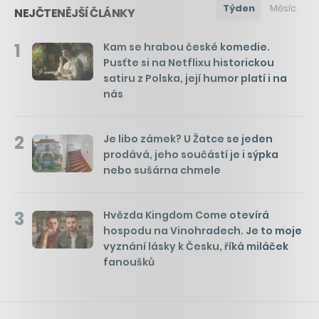
Týden
Měsíc
NEJČTENĚJŠÍ ČLÁNKY
1
Kam se hrabou české komedie.
Pusťte si na Netflixu historickou
satiru z Polska, její humor platí i na
nás
2
Je libo zámek? U Žatce se jeden
prodává, jeho součástí je i sýpka
nebo sušárna chmele
3
Hvězda Kingdom Come otevírá
hospodu na Vinohradech. Je to moje
vyznání lásky k Česku, říká miláček
fanoušků