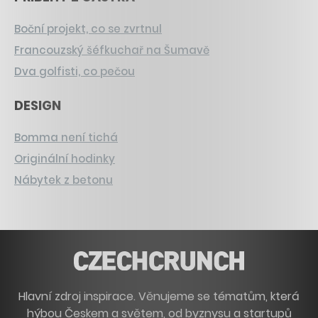
Boční projekt, co se zvrtnul
Francouzský šéfkuchař na Šumavě
Dva golfisti, co pečou
DESIGN
Bomma není tichá
Originální hodinky
Nábytek z betonu
Hlavní zdroj inspirace. Věnujeme se tématům, která
hýbou Českem a světem, od byznysu a startupů