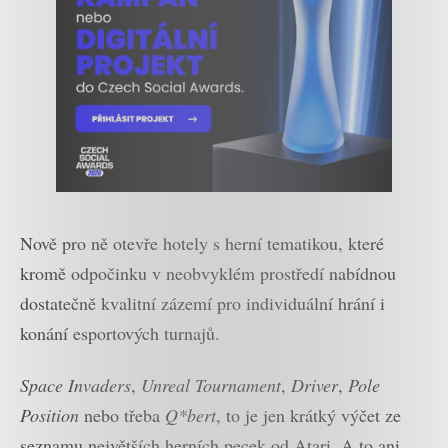
Nově pro ně otevře hotely s herní tematikou, které
kromě odpočinku v neobvyklém prostředí nabídnou
dostatečně kvalitní zázemí pro individuální hrání i
konání esportových turnajů.
Space Invaders
,
Unreal Tournament
,
Driver
,
Pole
Position
nebo třeba
Q*bert
, to je jen krátký výčet ze
seznamu největších herních pecek od Atari. A to ani