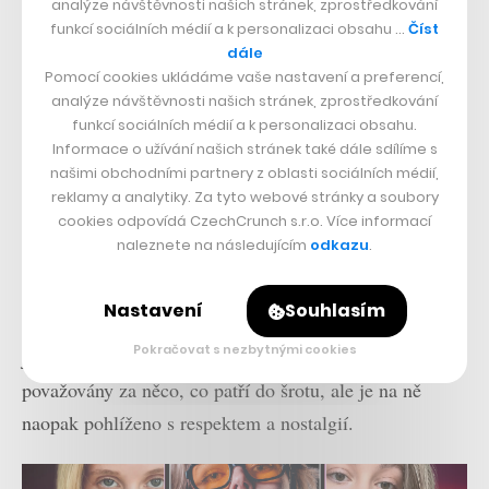
analýze návštěvnosti našich stránek, zprostředkování
o 9,6 % a tento trend bude s největší pravděpodobností
funkcí sociálních médií a k personalizaci obsahu …
Číst
dále
pokračovat.
Pomocí cookies ukládáme vaše nastavení a preferencí,
analýze návštěvnosti našich stránek, zprostředkování
funkcí sociálních médií a k personalizaci obsahu.
Přečtěte si také
Informace o užívání našich stránek také dále sdílíme s
Budoucnost e-commerce,
našimi obchodními partnery z oblasti sociálních médií,
marketing na Instagramu i
reklamy a analytiky. Za tyto webové stránky a soubory
unikátní analýzy. Reshoper
cookies odpovídá CzechCrunch s.r.o. Více informací
ukáže know-how Notina,
naleznete na následujícím
odkazu
.
Pilulky či Zootu
Retro navíc hraje v herní kultuře důležitou roli. Staré a
Nastavení
Souhlasím
raritní konzole jsou draženy za statisíce a charaktery
Pokračovat s nezbytnými cookies
jako Mario, Lara Croft nebo Pac-Man nejsou
považovány za něco, co patří do šrotu, ale je na ně
naopak pohlíženo s respektem a nostalgií.