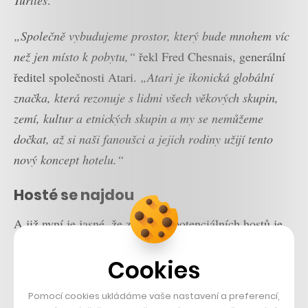
„Společně vybudujeme prostor, který bude mnohem víc
než jen místo k pobytu,“
řekl Fred Chesnais, generální
ředitel společnosti Atari.
„Atari je ikonická globální
značka, která rezonuje s lidmi všech věkových skupin,
zemí, kultur a etnických skupin a my se nemůžeme
dočkat, až si naši fanoušci a jejich rodiny užijí tento
nový koncept hotelu.“
Hosté se najdou
A již nyní je jasné, že základna potenciálních hostů je
obrovská. Na celém světě je přibližně 2,5 miliardy
Cookies
aktivních hráčů, kteří jen za minulý rok utratili za svůj
elektronický koníček přes 152 miliard dolarů, tedy
Pomocí cookies ukládáme vaše nastavení a preferencí,
přibližně 3,5 bilionu korun. Jedná se o meziroční nárůst