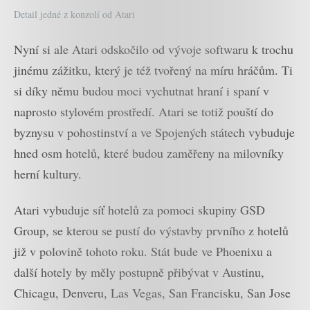
Detail jedné z konzolí od Atari
Nyní si ale Atari odskočilo od vývoje softwaru k trochu
jinému zážitku, který je též tvořený na míru hráčům. Ti
si díky němu budou moci vychutnat hraní i spaní v
naprosto stylovém prostředí. Atari se totiž pouští do
byznysu v pohostinství a ve Spojených státech vybuduje
hned osm hotelů, které budou zaměřeny na milovníky
herní kultury.
Atari vybuduje síť hotelů za pomoci skupiny GSD
Group, se kterou se pustí do výstavby prvního z hotelů
již v polovině tohoto roku. Stát bude ve Phoenixu a
další hotely by měly postupně přibývat v Austinu,
Chicagu, Denveru, Las Vegas, San Francisku, San Jose