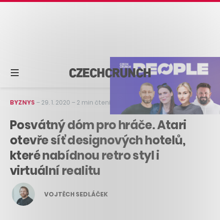
BYZNYS
–
29. 1. 2020
–
2 min čtení
Posvátný dóm pro hráče. Atari
otevře síť designových hotelů,
které nabídnou retro styl i
virtuální realitu
VOJTĚCH SEDLÁČEK