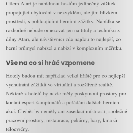
Cílem Atari je nabídnout hostům jedinečný zážitek
propojující ubytování v nezvyklém, ale jim blízkém
prostředí, s pohlcujícími herními zážitky. Nabídka se
rozhodně nebude omezovat jen na tituly a techniku z
dílny Atari, ale návštěvníci zde najdou to nejlepší, co
herní průmysl nabízel a nabízí v komplexním měřítku.
Vše na co si hráč vzpomene
Hotely budou mít například velká hřiště pro co nejlepší
vychutnání zážitků ve virtuální a rozšířené realitě.
Některé z hotelů by navíc měly poskytnout prostory pro
konání esport šampionátů a pořádání dalších herních
akcí. Chybět by neměly ani zasedací místnosti, společné
pracovní prostory, restaurace, pekárny, bary, kina či
tělocvičny.