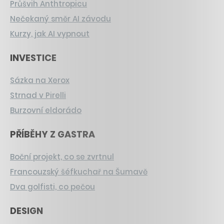
Průšvih Anthtropicu
Nečekaný směr AI závodu
Kurzy, jak AI vypnout
INVESTICE
Sázka na Xerox
Strnad v Pirelli
Burzovní eldorádo
PŘÍBĚHY Z GASTRA
Boční projekt, co se zvrtnul
Francouzský šéfkuchař na Šumavě
Dva golfisti, co pečou
DESIGN