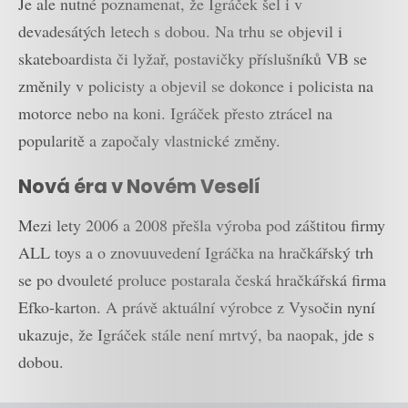
Je ale nutné poznamenat, že Igráček šel i v
devadesátých letech s dobou. Na trhu se objevil i
skateboardista či lyžař, postavičky příslušníků VB se
změnily v policisty a objevil se dokonce i policista na
motorce nebo na koni. Igráček přesto ztrácel na
popularitě a započaly vlastnické změny.
Nová éra v Novém Veselí
Mezi lety 2006 a 2008 přešla výroba pod záštitou firmy
ALL toys a o znovuuvedení Igráčka na hračkářský trh
se po dvouleté proluce postarala česká hračkářská firma
Efko-karton. A právě aktuální výrobce z Vysočin nyní
ukazuje, že Igráček stále není mrtvý, ba naopak, jde s
dobou.