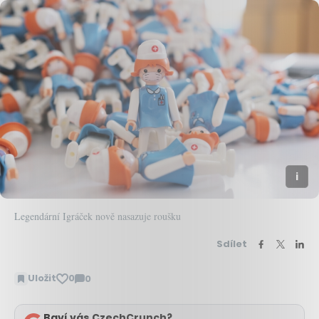
Legendární Igráček nově nasazuje roušku
Sdílet
Uložit
0
0
Zobrazit
komentáře
Baví vás CzechCrunch?