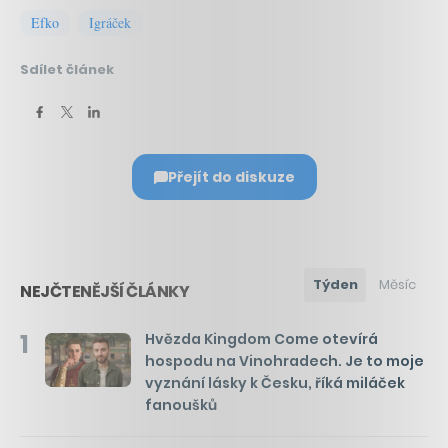
Efko
Igráček
Sdílet článek
Přejít do diskuze
Týden
Měsíc
NEJČTENĚJŠÍ ČLÁNKY
1
Hvězda Kingdom Come otevírá
hospodu na Vinohradech. Je to moje
vyznání lásky k Česku, říká miláček
fanoušků