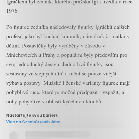
Igráčkem byl zedník, kterého pražská Igra uvedla v roce
1976.
Po figurce zedníka následovaly figurky Igráčků dalších
profesí, jako byl kuchař, kominík, námořník či matka s
dětmi. Postavičky byly vyráběny v závodu v
Mnichovicích u Prahy a populární byly především pro
svůj jednoduchý design. Jednotlivé figurky jsou
sestaveny ze stejných dílů a mění se pouze vnější
výbava postavy. Mužské i ženské varianty figurek mají
pohyblivé ruce, které je možné předpažit i vzpažit, a
nohy pohyblivé v oblasti kyčelních kloubů.
Nastartujte svou kariéru
Více na CzechCrunch Jobs