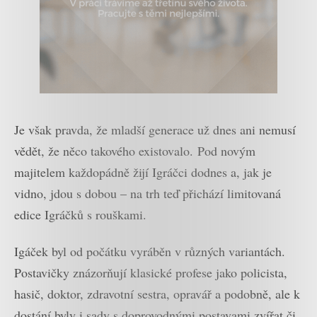
Je však pravda, že mladší generace už dnes ani nemusí
vědět, že něco takového existovalo. Pod novým
majitelem každopádně žijí Igráčci dodnes a, jak je
vidno, jdou s dobou – na trh teď přichází limitovaná
edice Igráčků s rouškami.
Igáček byl od počátku vyráběn v různých variantách.
Postavičky znázorňují klasické profese jako policista,
hasič, doktor, zdravotní sestra, opravář a podobně, ale k
dostání byly i sady s doprovodnými postavami zvířat či