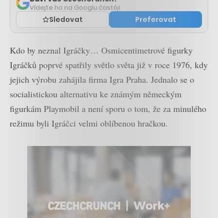
Vídejte ho na Googlu častěji.
Sledovat
Preferovat
Kdo by neznal Igráčky… Osmicentimetrové figurky
Igráčků poprvé spatřily světlo světa již v roce 1976, kdy
jejich výrobu zahájila firma Igra Praha. Jednalo se o
socialistickou alternativu ke známým německým
figurkám Playmobil a není sporu o tom, že za minulého
režimu byli Igráčci velmi oblíbenou hračkou.