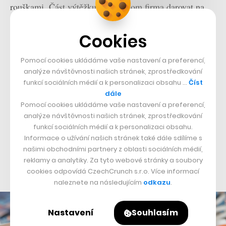
rouškami. Část výtěžku chce přitom firma darovat na
boj se šířící se nákazou COVID-19, již roznáší nový typ
Cookies
koronaviru.
Pomocí cookies ukládáme vaše nastavení a preferencí,
Roušky budou mít figurky představující lékaře,
analýze návštěvnosti našich stránek, zprostředkování
zdravotní sestry, hasiče, policisty i členy rodiny. V
funkcí sociálních médií a k personalizaci obsahu …
Číst
rámci příprav limitované série přitom výrobce narazil
dále
Pomocí cookies ukládáme vaše nastavení a preferencí,
na nečekaný problém. V 90. letech totiž Igráček začal
analýze návštěvnosti našich stránek, zprostředkování
postupně získávat plastický nos, který figurce sice
funkcí sociálních médií a k personalizaci obsahu.
běžně sluší, ale tentokrát představoval překážku.
Informace o užívání našich stránek také dále sdílíme s
našimi obchodními partnery z oblasti sociálních médií,
Roušku by totiž bylo možné natisknout jen pod nosem,
reklamy a analytiky. Za tyto webové stránky a soubory
což by z výchovného hlediska nebylo žádoucí.
cookies odpovídá CzechCrunch s.r.o. Více informací
naleznete na následujícím
odkazu
.
Nastavení
Souhlasím