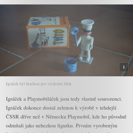
Igráček byl hračkou pro východní blok
Igráček a Playmobiláček jsou tedy vlastně sourozenci.
Igráček dokonce dostal zelenou k výrobě v tehdejší
ČSSR dříve než v Německu Playmobil, kde ho původně
odmítali jako nehezkou figurku. Prvním vyrobeným