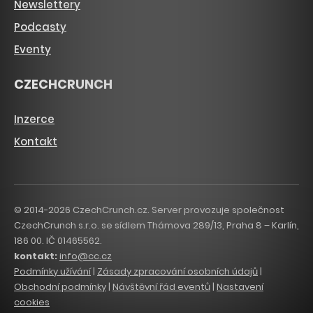
Newslettery
Podcasty
Eventy
CZECHCRUNCH
Inzerce
Kontakt
© 2014-2026 CzechCrunch.cz. Server provozuje společnost
CzechCrunch s.r.o. se sídlem Thámova 289/13, Praha 8 – Karlín,
186 00. IČ 01465562.
kontakt:
info@cc.cz
Podmínky užívání
|
Zásady zpracování osobních údajů
|
Obchodní podmínky
|
Návštěvní řád eventů
|
Nastavení
cookies