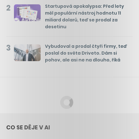
2
Startupová apokalypsa: Před lety
měl populární nástroj hodnotu 11
miliard dolarů, teď se prodal za
desetinu
3
Vybudoval a prodal čtyři firmy, teď
poslal do světa Driveto. Dám si
pohov, ale asi ne na dlouho, říká
CO SE DĚJE V AI