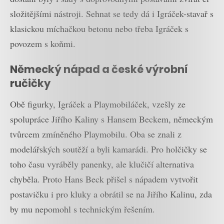
složitějšími nástroji. Sehnat se tedy dá i Igráček-stavař s
klasickou míchačkou betonu nebo třeba Igráček s
povozem s koňmi.
Německý nápad a české výrobní
ručičky
Obě figurky, Igráček a Playmobiláček, vzešly ze
spolupráce Jiřího Kaliny s Hansem Beckem, německým
tvůrcem zmíněného Playmobilu. Oba se znali z
modelářských soutěží a byli kamarádi. Pro holčičky se
toho času vyráběly panenky, ale klučičí alternativa
chyběla. Proto Hans Beck přišel s nápadem vytvořit
postavičku i pro kluky a obrátil se na Jiřího Kalinu, zda
by mu nepomohl s technickým řešením.