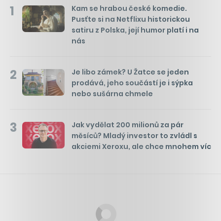
1
Kam se hrabou české komedie.
Pusťte si na Netflixu historickou
satiru z Polska, její humor platí i na
nás
2
Je libo zámek? U Žatce se jeden
prodává, jeho součástí je i sýpka
nebo sušárna chmele
3
Jak vydělat 200 milionů za pár
měsíců? Mladý investor to zvládl s
akciemi Xeroxu, ale chce mnohem víc