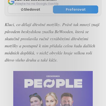
Vídejte ho na Googlu častěji.
Sledovat
Preferovat
Kluci, co dělají dřevěné motýlky. Právě tak mnozí znají
původem beskydskou značku BeWooden, která se
skutečně proslavila ručně vyráběnými dřevěnými
motýlky a postupně k nim přidala celou řadu dalších
módních doplňků, v nichž obvykle hraje velkou roli
dřevo všeho druhu a také kůže.