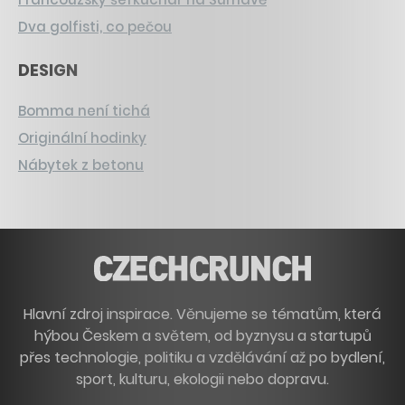
Dva golfisti, co pečou
DESIGN
Bomma není tichá
Originální hodinky
Nábytek z betonu
Hlavní zdroj inspirace. Věnujeme se tématům, která
hýbou Českem a světem, od byznysu a startupů
přes technologie, politiku a vzdělávání až po bydlení,
sport, kulturu, ekologii nebo dopravu.