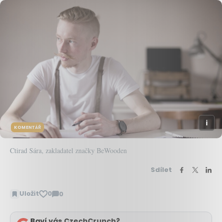
KOMENTÁŘ
Ctirad Sára, zakladatel značky BeWooden
Sdílet
Uložit
0
0
Zobrazit
komentáře
Baví vás CzechCrunch?