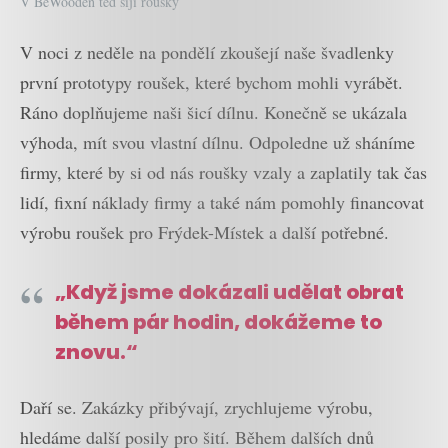
V BeWooden teď šijí roušky
V noci z neděle na pondělí zkoušejí naše švadlenky
první prototypy roušek, které bychom mohli vyrábět.
Ráno doplňujeme naši šicí dílnu. Konečně se ukázala
výhoda, mít svou vlastní dílnu. Odpoledne už sháníme
firmy, které by si od nás roušky vzaly a zaplatily tak čas
lidí, fixní náklady firmy a také nám pomohly financovat
výrobu roušek pro Frýdek-Místek a další potřebné.
„Když jsme dokázali udělat obrat
během pár hodin, dokážeme to
znovu.“
Daří se. Zakázky přibývají, zrychlujeme výrobu,
hledáme další posily pro šití. Během dalších dnů