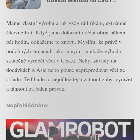
Davida Miklase na ČVUT
vyrábí respirátory z
potápěčských masek
Máme vlastní výrobu a jak vždy rád říkám, extrémně
šikovné lidi. Když jsme dokázali udělat obrat během
pár hodin, dokážeme to znovu. Myslím, že právě v
podobných situacích jako je nyní, se ukáže výhoda
skutečně vyrábět věci v Česku. Nebýt závislý na
dodávkách z Asie nebo pouze nepřeprodávat věci ze
skladu. Teď bude to nejdůležitější zatnout zuby, vydržet
a táhnout za jeden provaz.
Nepřehlédněte: