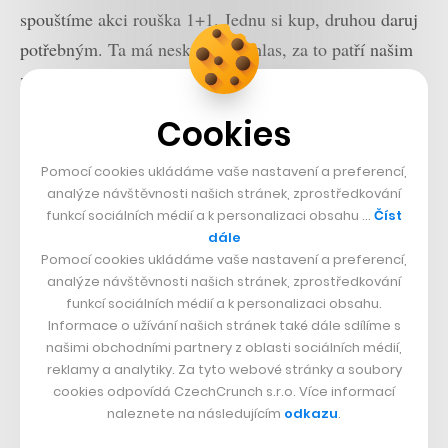
spouštíme akci rouška 1+1. Jednu si kup, druhou daruj
potřebným. Ta má neskutečný ohlas, za to patří našim
zákazníkům obrovský dík. Někteří si ani roušku
nechtějí vzít a jen nás podpoří. To jsou momenty, kdy
Cookies
víte, že žijeme v zemi plné ohleduplných lidí.
Pomocí cookies ukládáme vaše nastavení a preferencí,
Někteří lidé si kupují produkty, které měli dlouho
analýze návštěvnosti našich stránek, zprostředkování
funkcí sociálních médií a k personalizaci obsahu …
Číst
vyhlédnuté, jen nám chtějí pomoci. Díky těmto lidem
dále
můžeme pomoci i dalším organizacím, jako je Nadace
Pomocí cookies ukládáme vaše nastavení a preferencí,
Krása pomoci. Tato nadace pomáhá seniorům, kteří
analýze návštěvnosti našich stránek, zprostředkování
funkcí sociálních médií a k personalizaci obsahu.
zůstali bez rodiny. Těm dnes nejohroženějším.
Informace o užívání našich stránek také dále sdílíme s
našimi obchodními partnery z oblasti sociálních médií,
Co bude dál?
reklamy a analytiky. Za tyto webové stránky a soubory
cookies odpovídá CzechCrunch s.r.o. Více informací
Další měsíce nás i celé módní odvětví čekají nelehké
naleznete na následujícím
odkazu
.
časy. Už teď víme, že celá naše offline síť obchodů,