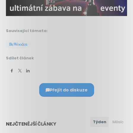
Související témata:
BeWooden
Sdílet článek
Přejít do diskuze
Týden
Měsíc
NEJČTENĚJŠÍ ČLÁNKY