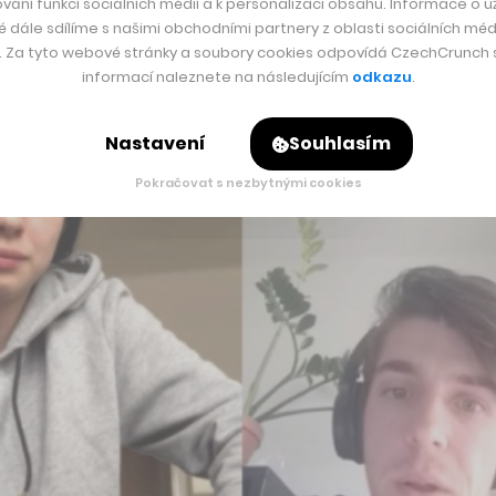
vání funkcí sociálních médií a k personalizaci obsahu. Informace o už
é dále sdílíme s našimi obchodními partnery z oblasti sociálních médi
y. Za tyto webové stránky a soubory cookies odpovídá CzechCrunch s.
informací naleznete na následujícím
odkazu
.
Nastavení
Souhlasím
Pokračovat s nezbytnými cookies