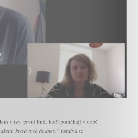
m v tzv. první linii, kteří pomáhají v době
dšení, která trvá dodnes,“
usmívá se