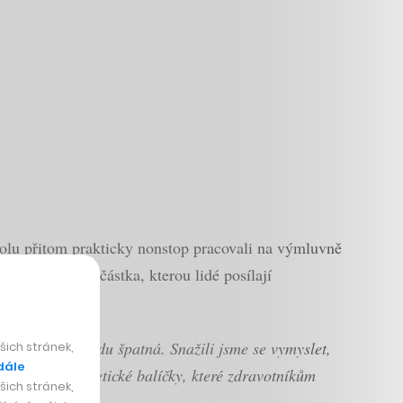
olu přitom prakticky nonstop pracovali na výmluvně
ě rychle roste částka, kterou lidé posílají
ituace je opravdu špatná. Snažili jsme se vymyslet,
ich stránek,
dále
i zdravé energetické balíčky, které zdravotníkům
ich stránek,