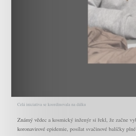
Celá iniciativa se koordinovala na dálku
Známý vědec a kosmický inženýr si řekl, že začne vyb
koronavirové epidemie, posílat svačinové balíčky pln