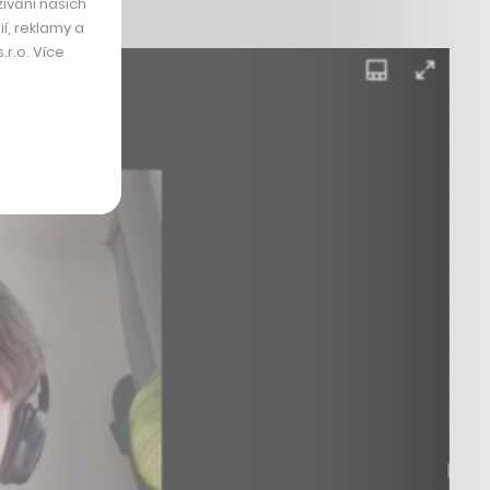
ívání našich
í, reklamy a
r.o. Více