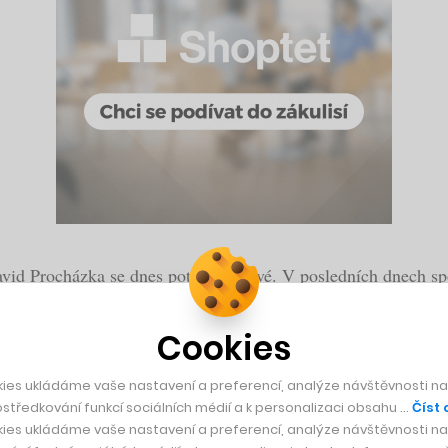
id Procházka se dnes potkali poprvé. V posledních dnech sp
ádli na dálku od počítačů a teď s úsměvem sledují, jak závratn
Cookies
číkovou, řešili, že se k nám dostávají zprávy od lékařů, že s
ies ukládáme vaše nastavení a preferencí, analýze návštěvnosti naš
středkování funkcí sociálních médií a k personalizaci obsahu …
Číst 
oušky a respirátory, ale na to nestačíme. A tak jsme vymyslel
ies ukládáme vaše nastavení a preferencí, analýze návštěvnosti naš
e Jan Lukačevič.