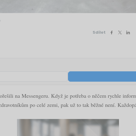
y
Sdílet
 dořešili na Messengeru. Když je potřeba o něčem rychle inform
zdravotníkům po celé zemi, pak už to tak běžné není. Každopád