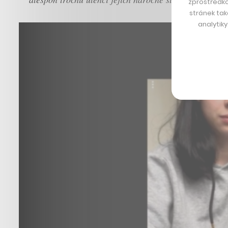
zprostředko
stránek tak
analytik