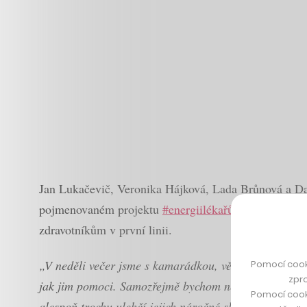
Jan Lukačevič, Veronika Hájková, Lada Brůnová a Dav
pojmenovaném projektu
#energiilékařům
. Všechno zvl
zdravotníkům v první linii.
„V neděli večer jsme s kamarádkou, vědkyní Aničkou Fu
Pomocí cook
zpro
jak jim pomoci. Samozřejmě bychom nejradši sehnali r
Pomocí cook
alespoň trochu ulehčí jejich náročné služby,“
popisuj