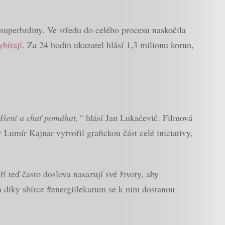
 superhrdiny. Ve středu do celého procesu naskočila
ybírají
. Za 24 hodin ukazatel hlásí 1,3 milionu korun,
adšení a chuť pomáhat,“
hlásí Jan Lukačevič. Filmová
 Lumír Kajnar vytvořil grafickou část celé iniciativy,
í teď často doslova nasazují své životy, aby
 a díky sbírce #energiilekarum se k nim dostanou