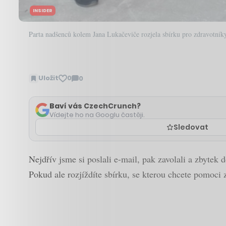
INSIDER
Parta nadšenců kolem Jana Lukačeviče rozjela sbírku pro zdravotník
Uložit
0
0
Zobrazit
komentáře
Baví vás CzechCrunch?
Vídejte ho na Googlu častěji.
Sledovat
Nejdřív jsme si poslali e-mail, pak zavolali a zbytek
Pokud ale rozjíždíte sbírku, se kterou chcete pomoci 