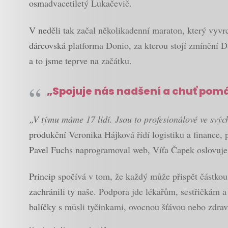
osmadvacetiletý Lukačevič.
V neděli tak začal několikadenní maraton, který vyvrc
dárcovská platforma Donio, za kterou stojí zmínění 
a to jsme teprve na začátku.
„Spojuje nás nadšení a chuť pom
„V týmu máme 17 lidí. Jsou to profesionálové ve svýc
produkční Veronika Hájková řídí logistiku a finance, p
Pavel Fuchs naprogramoval web, Víťa Čapek oslovuje 
Princip spočívá v tom, že každý může přispět částkou 
zachránili ty naše. Podpora jde lékařům, sestřičkám a
balíčky s müsli tyčinkami, ovocnou šťávou nebo zdra