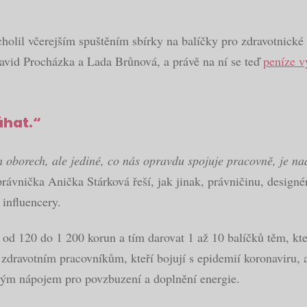
holil včerejším spuštěním sbírky na balíčky pro zdravotnické
David Procházka a Lada Brůnová, a právě na ní se teď
peníze v
áhat.“
h oborech, ale jediné, co nás opravdu spojuje pracovně, je n
rávnička Anička Stárková řeší, jak jinak, právničinu, designér
influencery.
od 120 do 1 200 korun a tím darovat 1 až 10 balíčků těm, kteř
 zdravotním pracovníkům, kteří bojují s epidemií koronaviru,
vým nápojem pro povzbuzení a doplnění energie.