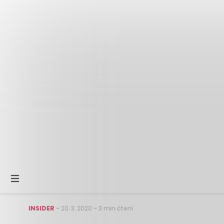
INSIDER
–
20. 3. 2020
–
3 min čtení