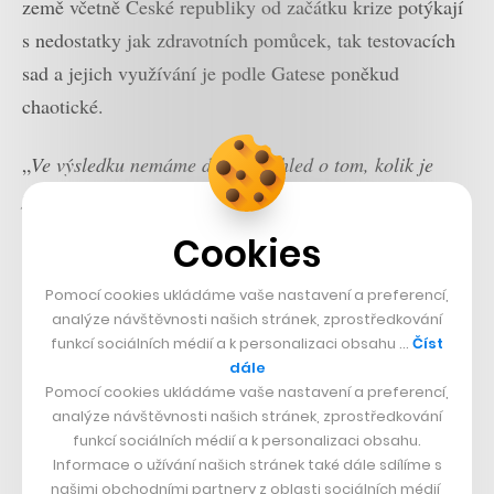
země včetně České republiky od začátku krize potýkají
s nedostatky jak zdravotních pomůcek, tak testovacích
sad a jejich využívání je podle Gatese poněkud
chaotické.
„
Ve výsledku nemáme dobrý přehled o tom, kolik je
případů nakažených nebo kde se virus pravděpodobně
dále rozšíří, a bude těžké zjistit, jestli se vrátí,“
míní
Cookies
Gates. Přesto se alespoň na některých místech
Spojených států daří zavádět rychlé a široké kontroly.
Pomocí cookies ukládáme vaše nastavení a preferencí,
analýze návštěvnosti našich stránek, zprostředkování
Například New York má být nyní schopen otestovat až
funkcí sociálních médií a k personalizaci obsahu …
Číst
20 tisíc lidí denně.
dále
Pomocí cookies ukládáme vaše nastavení a preferencí,
analýze návštěvnosti našich stránek, zprostředkování
Přečtěte si také
funkcí sociálních médií a k personalizaci obsahu.
Informace o užívání našich stránek také dále sdílíme s
V Los Angeles nosí roušky
našimi obchodními partnery z oblasti sociálních médií,
minimum lidí, tak přísná