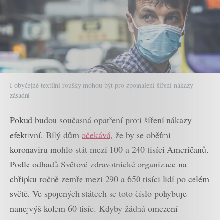
I obyčejné textilní roušky mohou být pro zpomalení šíření nákazy
zásadní
Pokud budou současná opatření proti šíření nákazy
efektivní, Bílý dům
očekává
, že by se oběťmi
koronaviru mohlo stát mezi 100 a 240 tisíci Američanů.
Podle odhadů Světové zdravotnické organizace na
chřipku ročně zemře mezi 290 a 650 tisíci lidí po celém
světě. Ve spojených státech se toto číslo pohybuje
nanejvýš kolem 60 tisíc. Kdyby žádná omezení