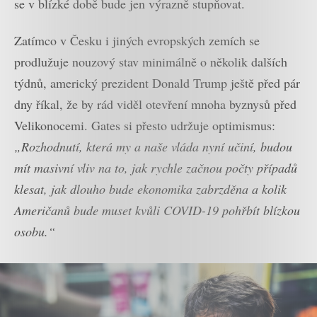
se v blízké době bude jen výrazně stupňovat.
Zatímco v Česku i jiných evropských zemích se
prodlužuje nouzový stav minimálně o několik dalších
týdnů, americký prezident Donald Trump ještě před pár
dny říkal, že by rád viděl otevření mnoha byznysů před
Velikonocemi. Gates si přesto udržuje optimismus:
„Rozhodnutí, která my a naše vláda nyní učiní, budou
mít masivní vliv na to, jak rychle začnou počty případů
klesat, jak dlouho bude ekonomika zabrzděna a kolik
Američanů bude muset kvůli COVID-19 pohřbít blízkou
osobu.“