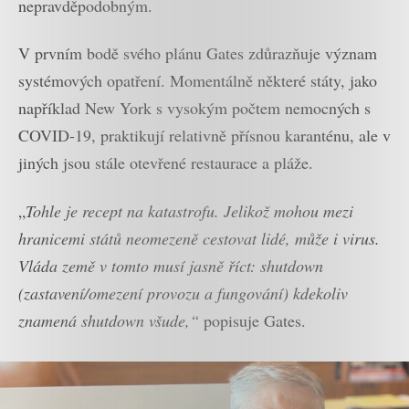
nepravděpodobným.
V prvním bodě svého plánu Gates zdůrazňuje význam
systémových opatření. Momentálně některé státy, jako
například New York s vysokým počtem nemocných s
COVID-19, praktikují relativně přísnou karanténu, ale v
jiných jsou stále otevřené restaurace a pláže.
„
Tohle je recept na katastrofu. Jelikož mohou mezi
hranicemi států neomezeně cestovat lidé, může i virus.
Vláda země v tomto musí jasně říct: shutdown
(zastavení/omezení provozu a fungování) kdekoliv
znamená shutdown všude,“
popisuje Gates.