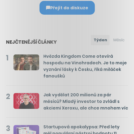
Přejít do diskuze
Týden
Měsíc
NEJČTENĚJŠÍ ČLÁNKY
1
Hvězda Kingdom Come otevírá
hospodu na Vinohradech. Je to moje
vyznání lásky k Česku, říká miláček
fanoušků
2
Jak vydělat 200 milionů za pár
měsíců? Mladý investor to zvládl s
akciemi Xeroxu, ale chce mnohem víc
3
Startupová apokalypsa: Před lety
měl populární nástroj hodnotu 11