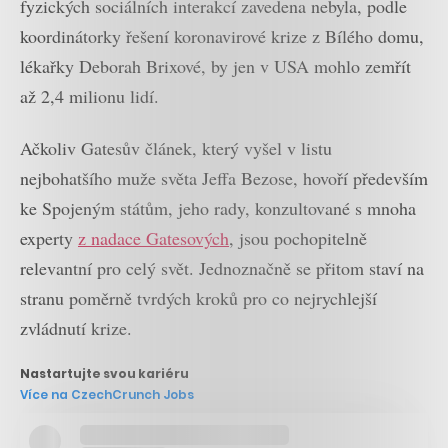
fyzických sociálních interakcí zavedena nebyla, podle
koordinátorky řešení koronavirové krize z Bílého domu,
lékařky Deborah Brixové, by jen v USA mohlo zemřít
až 2,4 milionu lidí.
Ačkoliv Gatesův článek, který vyšel v listu
nejbohatšího muže světa Jeffa Bezose, hovoří především
ke Spojeným státům, jeho rady, konzultované s mnoha
experty
z nadace Gatesových
, jsou pochopitelně
relevantní pro celý svět. Jednoznačně se přitom staví na
stranu poměrně tvrdých kroků pro co nejrychlejší
zvládnutí krize.
Nastartujte svou kariéru
Více na CzechCrunch Jobs