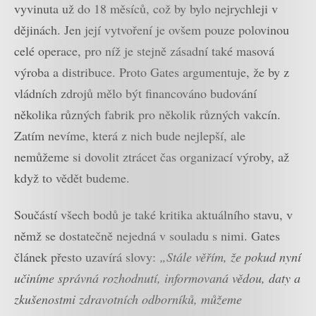
vyvinuta už do 18 měsíců, což by bylo nejrychleji v
dějinách. Jen její vytvoření je ovšem pouze polovinou
celé operace, pro níž je stejně zásadní také masová
výroba a distribuce. Proto Gates argumentuje, že by z
vládních zdrojů mělo být financováno budování
několika různých fabrik pro několik různých vakcín.
Zatím nevíme, která z nich bude nejlepší, ale
nemůžeme si dovolit ztrácet čas organizací výroby, až
když to vědět budeme.
Součástí všech bodů je také kritika aktuálního stavu, v
němž se dostatečně nejedná v souladu s nimi. Gates
článek přesto uzavírá slovy:
„Stále věřím, že pokud nyní
učiníme správná rozhodnutí, informovaná vědou, daty a
zkušenostmi zdravotních odborníků, můžeme