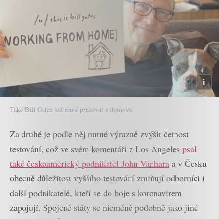
Také Bill Gates teď musí pracovat z domova
Za druhé je podle něj nutné výrazně zvýšit četnost
testování, což ve svém komentáři z Los Angeles
psal
také českoamerický podnikatel John Vanhara
a v Česku
obecně důležitost vyššího testování zmiňují odborníci i
další podnikatelé, kteří se do boje s koronavirem
zapojují. Spojené státy se nicméně podobně jako jiné