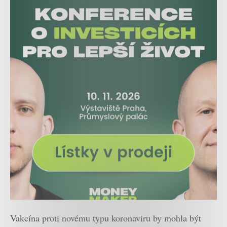
Vakcína proti novému typu koronaviru by mohla být