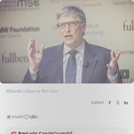
Miliardář a filantrop Bill Gates
Sdílet
Uložit
0
0
Zobrazit
komentáře
Baví vás CzechCrunch?