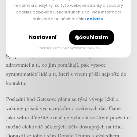
omezení jako v Česku tady
reklamy a analytiky. Za tyto webové stránky a soubory
nebyla, píše investor John
cookies odpovídá CzechCrunch s.r.o. Více informací
Vanhara z USA
naleznete na následujícím
odkazu
.
S dostupnými zdroji, jak testy, tak zdravotními
pomůckami, je nutné zacházet efektivně a rozdělovat je
Nastavení
Souhlasím
podle toho, kde jsou nejvíce potřeba. Jako první by měli
Pokračovat s nezbytnými cookies
být podle čtyřiašedesátiletého filantropa testováni
zdravotníci a ti, co jim pomáhají, pak vysoce
symptomatičtí lidé a ti, kteří s virem přišli nejspíše do
kontaktu.
Poslední bod Gatesova plánu se týká vývoje léků a
vakcíny přísně vycházejícího z ověřených dat. Gates
jako velmi důležité označuje vyhnout se šíření pověstí o
možné efektivitě některých léčiv dostupných na trhu.
Dopustil se toho i sám Donald Trump a výsledkem