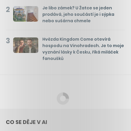
2
Je libo zámek? U Žatce se jeden
prodává, jeho součástí je i sýpka
nebo sušárna chmele
3
Hvězda Kingdom Come otevírá
hospodu na Vinohradech. Je to moje
vyznání lásky k Česku, říká miláček
fanoušků
CO SE DĚJE V AI