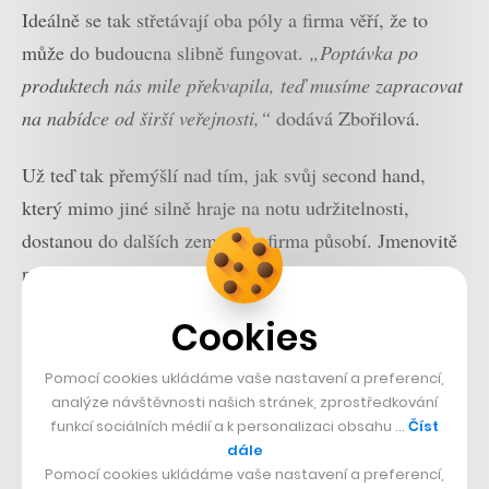
Ideálně se tak střetávají oba póly a firma věří, že to
může do budoucna slibně fungovat.
„Poptávka po
produktech nás mile překvapila, teď musíme zapracovat
na nabídce od širší veřejnosti,“
dodává Zbořilová.
Už teď tak přemýšlí nad tím, jak svůj second hand,
který mimo jiné silně hraje na notu udržitelnosti,
dostanou do dalších zemí, kde firma působí. Jmenovitě
na Slovensko (Bratislava), do Maďarska (Budapešť) a
Rumunska (Bukurešť), kde svou
první pobočku
Cookies
Footshop otevřel koncem minulého roku
.
Pomocí cookies ukládáme vaše nastavení a preferencí,
Příliv nových milionů
analýze návštěvnosti našich stránek, zprostředkování
funkcí sociálních médií a k personalizaci obsahu …
Číst
Prémiový second hand ovšem není to jediné, co teď
dále
Footshop řeší. Prodej z druhé ruky s komunitním
Pomocí cookies ukládáme vaše nastavení a preferencí,