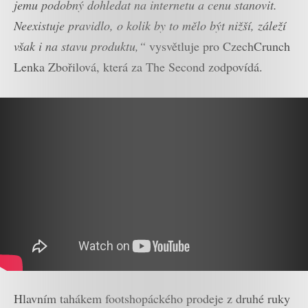
jemu podobný dohledat na internetu a cenu stanovit.
Neexistuje pravidlo, o kolik by to mělo být nižší, záleží
však i na stavu produktu,“
vysvětluje pro CzechCrunch
Lenka Zbořilová, která za The Second zodpovídá.
Hlavním tahákem footshopáckého prodeje z druhé ruky