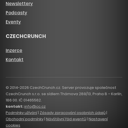
Newslettery
Podcasty
Eventy
CZECHCRUNCH
Inzerce
Kontakt
© 2014-2026 CzechCrunch.cz. Server provozuje společnost
CzechCrunch s.r.o. se sídlem Thámova 289/13, Praha 8 – Karlín,
186 00. IČ 01465562.
kontakt:
info@cc.cz
Podmínky užívání
|
Zásady zpracování osobních údajů
|
Obchodní podmínky
|
Návštěvní řád eventů
|
Nastavení
cookies