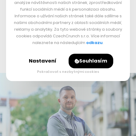
analýze návštěvnosti našich stránek, zprostředkování
zaměřením je ostatně zatím jen malým vedlejším
funkcí sociálních médií a k personalizaci obsahu.
projektem. Pro další rozvoj celého svého byznysu se
Informace o užívání našich stránek také dále sdílíme s
nyní firma po čase opět otevírá investorům, kteří se
našimi obchodními partnery z oblasti sociálních médií,
reklamy a analytiky. Za tyto webové stránky a soubory
přidají k investiční skupině Enern, jež do teniskového e-
cookies odpovídá CzechCrunch s.r.o. Více informací
shopu investovala před dvěma lety. Footshop se za tímto
naleznete na následujícím
odkazu
.
účelem
po vzoru slovenského GymBeamu
spojil s
investiční platformou Crowdberry.
Nastavení
Souhlasím
Pokračovat s nezbytnými cookies