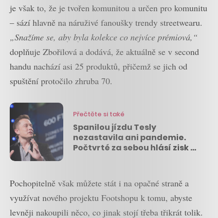
je však to, že je tvořen komunitou a určen pro komunitu
– sází hlavně na náruživé fanoušky trendy streetwearu.
„Snažíme se, aby byla kolekce co nejvíce prémiová,“
doplňuje Zbořilová a dodává, že aktuálně se v second
handu nachází asi 25 produktů, přičemž se jich od
spuštění protočilo zhruba 70.
Přečtěte si také
Spanilou jízdu Tesly
nezastavila ani pandemie.
Počtvrté za sebou hlásí zisk a
může zamířit do indexu S&P
500
Pochopitelně však můžete stát i na opačné straně a
využívat nového projektu Footshopu k tomu, abyste
levněji nakoupili něco, co jinak stojí třeba třikrát tolik.