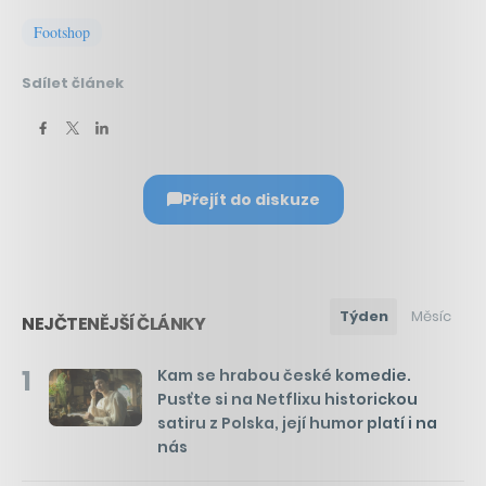
Footshop
Sdílet článek
Přejít do diskuze
Týden
Měsíc
NEJČTENĚJŠÍ ČLÁNKY
1
Kam se hrabou české komedie.
Pusťte si na Netflixu historickou
satiru z Polska, její humor platí i na
nás