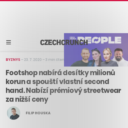
BYZNYS
–
23. 7. 2020
–
3 min čtení
Footshop nabírá desítky milionů
korun a spouští vlastní second
hand. Nabízí prémiový streetwear
za nižší ceny
FILIP HOUSKA