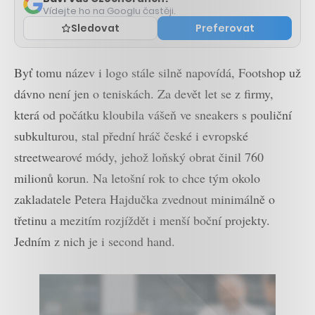
Vídejte ho na Googlu častěji.
Sledovat
Preferovat
Byť tomu název i logo stále silně napovídá, Footshop už
dávno není jen o teniskách. Za devět let se z firmy,
která od počátku kloubila vášeň ve sneakers s pouliční
subkulturou, stal přední hráč české i evropské
streetwearové módy, jehož loňský obrat činil 760
milionů korun. Na letošní rok to chce tým okolo
zakladatele Petera Hajdučka zvednout minimálně o
třetinu a mezitím rozjíždět i menší boční projekty.
Jedním z nich je i second hand.