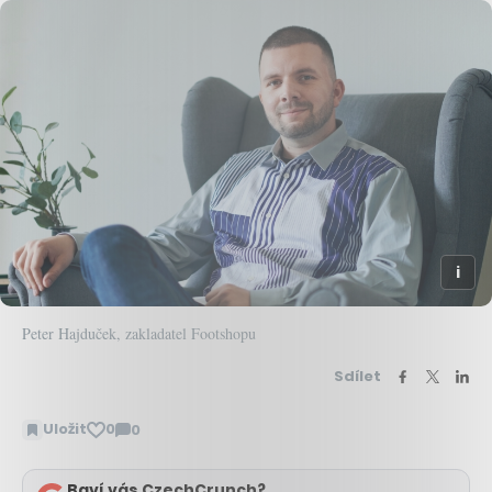
Peter Hajduček, zakladatel Footshopu
Sdílet
Uložit
0
0
Zobrazit
komentáře
Baví vás CzechCrunch?