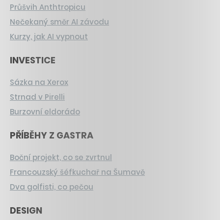
Průšvih Anthtropicu
Nečekaný směr AI závodu
Kurzy, jak AI vypnout
INVESTICE
Sázka na Xerox
Strnad v Pirelli
Burzovní eldorádo
PŘÍBĚHY Z GASTRA
Boční projekt, co se zvrtnul
Francouzský šéfkuchař na Šumavě
Dva golfisti, co pečou
DESIGN