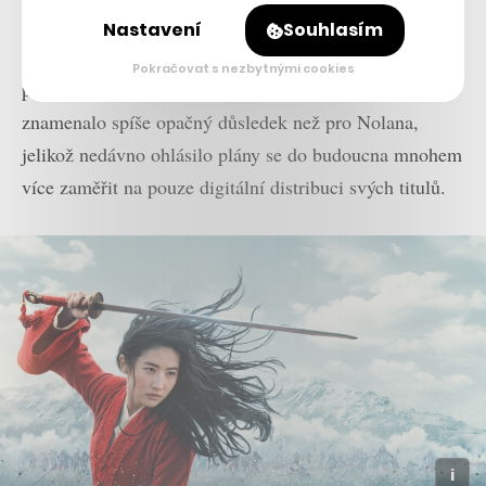
rozpočtem kolem 200 milionů dolarů vyšel v kinech a
Nastavení
Souhlasím
online zároveň a podle odhadů v součtu vydělal
Pokračovat s nezbytnými cookies
podobnou částku jako
Tenet
. Pro Disney to nicméně
znamenalo spíše opačný důsledek než pro Nolana,
jelikož nedávno ohlásilo plány se do budoucna mnohem
více zaměřit na pouze digitální distribuci svých titulů.