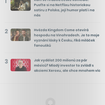
1
Pusťte si na Netflixu historickou
satiru z Polska, její humor platí i na
nás
2
Hvězda Kingdom Come otevírá
hospodu na Vinohradech. Je to moje
vyznání lásky k Česku, říká miláček
fanoušků
3
Jak vydělat 200 milionů za pár
měsíců? Mladý investor to zvládl s
akciemi Xeroxu, ale chce mnohem víc