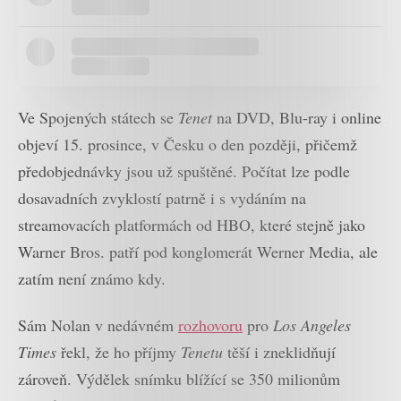
Ve Spojených státech se
Tenet
na DVD, Blu-ray i online
objeví 15. prosince, v Česku o den později, přičemž
předobjednávky jsou už spuštěné. Počítat lze podle
dosavadních zvyklostí patrně i s vydáním na
streamovacích platformách od HBO, které stejně jako
Warner Bros. patří pod konglomerát Werner Media, ale
zatím není známo kdy.
Sám Nolan v nedávném
rozhovoru
pro
Los Angeles
Times
řekl, že ho příjmy
Tenetu
těší i zneklidňují
zároveň. Výdělek snímku blížící se 350 milionům