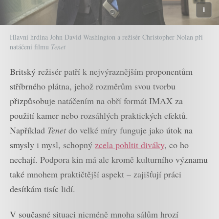
Hlavní hrdina John David Washington a režisér Christopher Nolan při
natáčení filmu
Tenet
Britský režisér patří k nejvýraznějším proponentům
stříbrného plátna, jehož rozměrům svou tvorbu
přizpůsobuje natáčením na obří formát IMAX za
použití kamer nebo rozsáhlých praktických efektů.
Například
Tenet
do velké míry funguje jako útok na
smysly i mysl, schopný
zcela pohltit diváky
, co ho
nechají. Podpora kin má ale kromě kulturního významu
také mnohem praktičtější aspekt – zajišťují práci
desítkám tisíc lidí.
V současné situaci nicméně mnoha sálům hrozí