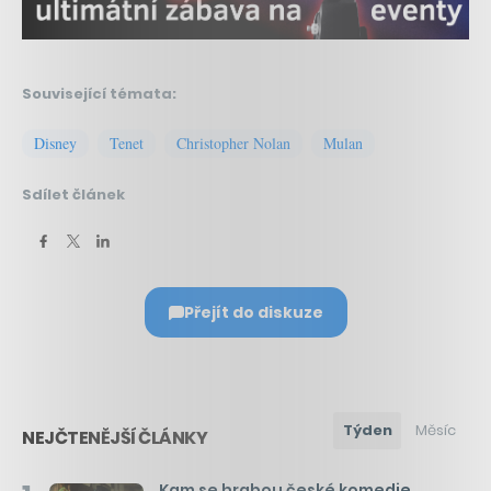
Související témata:
Disney
Tenet
Christopher Nolan
Mulan
Sdílet článek
Přejít do diskuze
Týden
Měsíc
NEJČTENĚJŠÍ ČLÁNKY
Kam se hrabou české komedie.