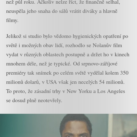
než půl roku. Ačkoliv nelze říct, že finančně selhal,
neuspěla jeho snaha do sálů vrátit diváky a hlavně
filmy.
Jelikož si studio bylo vědomo hygienických opatření po
světě i možných obav lidí, rozhodlo se Nolanův film
vydat v různých oblastech postupně a držet ho v kinech
mnohem déle, než je typické. Od srpnovo-záříjové
premiéry tak snímek po celém světě vydělal kolem 350
milionů dolarů, v USA však jen necelých 54 milionů.
To proto, že zásadní trhy v New Yorku a Los Angeles
se dosud plně neotevřely.