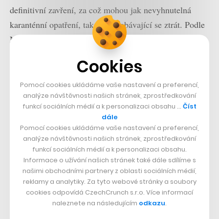
definitivní zavření, za což mohou jak nevyhnutelná
karanténní opatření, tak studia obávající se ztrát. Podle
Nolana by se měla více zaměřit na oblasti, kde
Tenet
uspěl, a místo pouhého vzhlížení k nejisté budoucnosti
Cookies
nebo streamovacím službám se také pokusit
„přizpůsobovat současné situaci a znovu budovat
Pomocí cookies ukládáme vaše nastavení a preferencí,
analýze návštěvnosti našich stránek, zprostředkování
filmový byznys“.
funkcí sociálních médií a k personalizaci obsahu …
Číst
dále
Pomocí cookies ukládáme vaše nastavení a preferencí,
Přečtěte si také
analýze návštěvnosti našich stránek, zprostředkování
Vybírá miliony pro lékaře a
funkcí sociálních médií a k personalizaci obsahu.
teď je v prestižním výběru
Informace o užívání našich stránek také dále sdílíme s
mladých lídrů. Vědec Jan
našimi obchodními partnery z oblasti sociálních médií,
Lukačevič bude radit šéfovi
reklamy a analytiky. Za tyto webové stránky a soubory
NATO
cookies odpovídá CzechCrunch s.r.o. Více informací
Prozatím jediným studiem, které umělcova slova
naleznete na následujícím
odkazu
.
alespoň částečně následovalo, je Disney. Jeho
Mulan
s