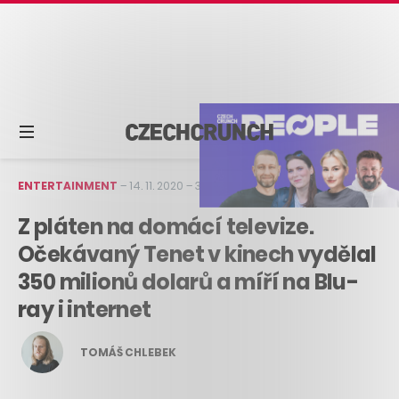
ENTERTAINMENT
–
14. 11. 2020
–
3 min čtení
Z pláten na domácí televize.
Očekávaný Tenet v kinech vydělal
350 milionů dolarů a míří na Blu-
ray i internet
TOMÁŠ CHLEBEK