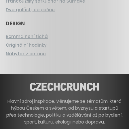
Francouzský šéfkuchař na Šumavě
Dva golfisti, co pečou
DESIGN
Bomma není tichá
Originální hodinky
Nábytek z betonu
Hlavní zdroj inspirace. Věnujeme se tématům, která
hýbou Českem a světem, od byznysu a startupů
přes technologie, politiku a vzdělávání až po bydlení,
sport, kulturu, ekologii nebo dopravu.