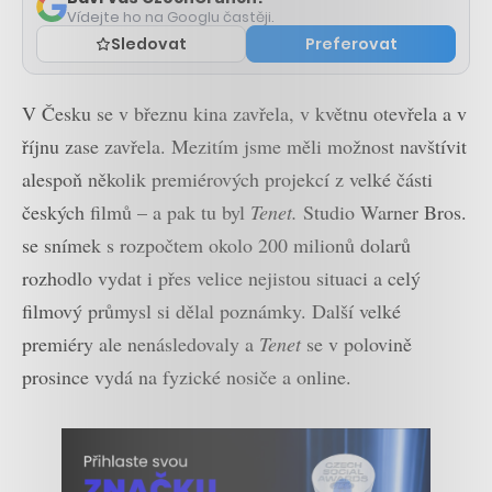
Vídejte ho na Googlu častěji.
Sledovat
Preferovat
V Česku se v březnu kina zavřela, v květnu otevřela a v
říjnu zase zavřela. Mezitím jsme měli možnost navštívit
alespoň několik premiérových projekcí z velké části
českých filmů – a pak tu byl
Tenet.
Studio Warner Bros.
se snímek s rozpočtem okolo 200 milionů dolarů
rozhodlo vydat i přes velice nejistou situaci a celý
filmový průmysl si dělal poznámky. Další velké
premiéry ale nenásledovaly a
Tenet
se v polovině
prosince vydá na fyzické nosiče a online.