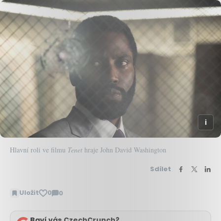
Hlavní roli ve filmu
Tenet
hraje John David Washington
Sdílet
Uložit
0
0
Zobrazit
komentáře
Baví vás CzechCrunch?