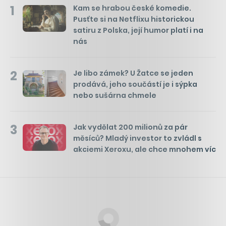
1
Kam se hrabou české komedie.
Pusťte si na Netflixu historickou
satiru z Polska, její humor platí i na
nás
2
Je libo zámek? U Žatce se jeden
prodává, jeho součástí je i sýpka
nebo sušárna chmele
3
Jak vydělat 200 milionů za pár
měsíců? Mladý investor to zvládl s
akciemi Xeroxu, ale chce mnohem víc