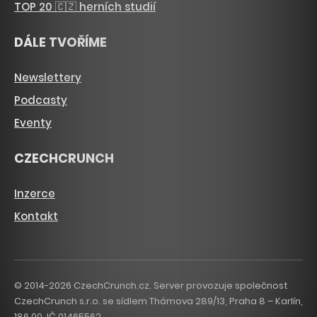
TOP 20 🇨🇿 herních studií
DÁLE TVOŘÍME
Newslettery
Podcasty
Eventy
CZECHCRUNCH
Inzerce
Kontakt
© 2014-2026 CzechCrunch.cz. Server provozuje společnost
CzechCrunch s.r.o. se sídlem Thámova 289/13, Praha 8 – Karlín,
186 00. IČ 01465562.