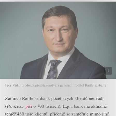
Igor Vida, předseda představenstva a generální ředitel Raiffeisenbank
Zatímco Raiffeisenbank počet svých klientů neuvádí
(
Peníze.cz
píší
o 700 tisících), Equa bank má aktuálně
téměř 480 tisíc klientů, přičemž se zaměřuje mimo jiné