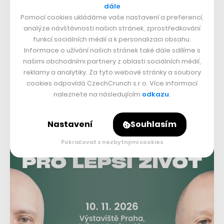
dále
doplňuje pro CzechCrunch Kopecká.
Pomocí cookies ukládáme vaše nastavení a preferencí,
analýze návštěvnosti našich stránek, zprostředkování
funkcí sociálních médií a k personalizaci obsahu.
Přečtěte si také
Informace o užívání našich stránek také dále sdílíme s
České Notino je opět
našimi obchodními partnery z oblasti sociálních médií,
rekordní. Největší evropská
reklamy a analytiky. Za tyto webové stránky a soubory
online parfumerie vyrostla
cookies odpovídá CzechCrunch s.r.o. Více informací
na 14,5 miliardy korun
naleznete na následujícím
odkazu
.
Nastavení
Souhlasím
Pokračovat s nezbytnými cookies