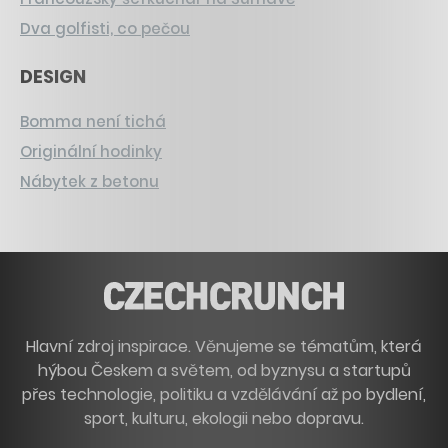
Dva golfisti, co pečou
DESIGN
Bomma není tichá
Originální hodinky
Nábytek z betonu
Hlavní zdroj inspirace. Věnujeme se tématům, která
hýbou Českem a světem, od byznysu a startupů
přes technologie, politiku a vzdělávání až po bydlení,
sport, kulturu, ekologii nebo dopravu.