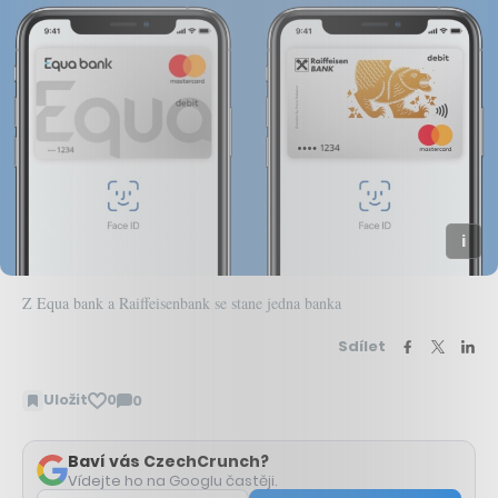
Z Equa bank a Raiffeisenbank se stane jedna banka
Sdílet
Uložit
0
0
Zobrazit
komentáře
Baví vás CzechCrunch?
Vídejte ho na Googlu častěji.