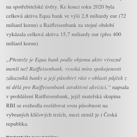
na spotřebitelské úvěry. Ke konci roku 2020 byla
celková aktiva Equa bank ve výši 2,8 miliardy eur (72
miliard korun) a Raiffeisenbank za stejné období
vykázala celková aktiva 15,7 miliardy eur (přes 400
miliard korun).
„Přestože je Equa bank podle objemu aktiv výrazně
menší než Raiffeisenbank, vysoká míra spokojenosti
zákazníků banky a její působivý růst v oblasti půjček z
ní dělá pro Raiffeisenbank atraktivní akvizici,“
napsala
v prohlášení Raiffeisenbank, jejíž mateřská skupina
RBI se rozhodla rozšiřovat svou působnost na
vybraných klíčových trzích, mezi nimiž je i Česká
republika.