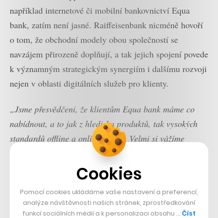
například internetové či mobilní bankovnictví Equa
bank, zatím není jasné. Raiffeisenbank nicméně hovoří
o tom, že obchodní modely obou společností se
navzájem přirozeně doplňují, a tak jejich spojení povede
k významným strategickým synergiím i dalšímu rozvoji
nejen v oblasti digitálních služeb pro klienty.
„Jsme přesvědčeni, že klientům Equa bank máme co
nabídnout, a to jak z hlediska produktů, tak vysokých
standardů offline a online služeb. Velmi si vážíme
schopnosti Equa bank přicházet s transparentními,
zjednodušenými a vysoce ceněnými produkty. Jsme si
Cookies
vědomi velmi vysoké angažovanosti a spokojenosti jejích
Pomocí cookies ukládáme vaše nastavení a preferencí,
klientů, což je náš hlavní cíl do budoucna – udržení
analýze návštěvnosti našich stránek, zprostředkování
spokojenosti klientů obou bank na vysoké úrovni,“
funkcí sociálních médií a k personalizaci obsahu …
Číst