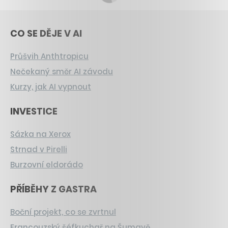
CO SE DĚJE V AI
Průšvih Anthtropicu
Nečekaný směr AI závodu
Kurzy, jak AI vypnout
INVESTICE
Sázka na Xerox
Strnad v Pirelli
Burzovní eldorádo
PŘÍBĚHY Z GASTRA
Boční projekt, co se zvrtnul
Francouzský šéfkuchař na Šumavě