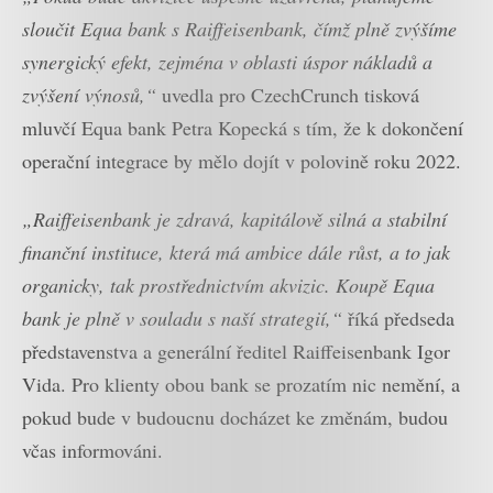
sloučit Equa bank s Raiffeisenbank, čímž plně zvýšíme
synergický efekt, zejména v oblasti úspor nákladů a
zvýšení výnosů,“
uvedla pro CzechCrunch tisková
mluvčí Equa bank Petra Kopecká s tím, že k dokončení
operační integrace by mělo dojít v polovině roku 2022.
„Raiffeisenbank je zdravá, kapitálově silná a stabilní
finanční instituce, která má ambice dále růst, a to jak
organicky, tak prostřednictvím akvizic. Koupě Equa
bank je plně v souladu s naší strategií,“
říká předseda
představenstva a generální ředitel Raiffeisenbank Igor
Vida. Pro klienty obou bank se prozatím nic nemění, a
pokud bude v budoucnu docházet ke změnám, budou
včas informováni.