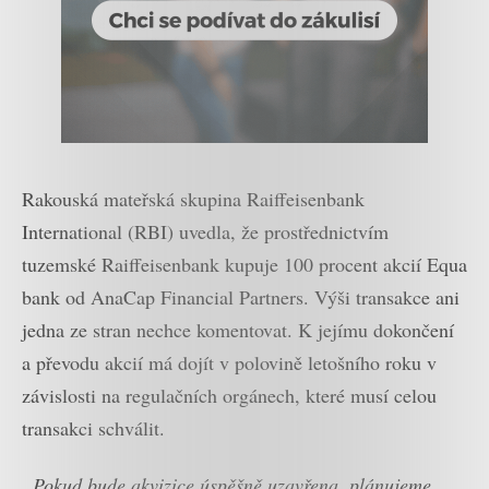
Rakouská mateřská skupina Raiffeisenbank
International (RBI) uvedla, že prostřednictvím
tuzemské Raiffeisenbank kupuje 100 procent akcií Equa
bank od AnaCap Financial Partners. Výši transakce ani
jedna ze stran nechce komentovat. K jejímu dokončení
a převodu akcií má dojít v polovině letošního roku v
závislosti na regulačních orgánech, které musí celou
transakci schválit.
„Pokud bude akvizice úspěšně uzavřena, plánujeme