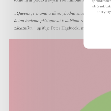
zprostředko
stránek tak
analytik
„Queens je známá a důvěryhodná značka, kterou jsme 
úctou budeme přistupovat k dalšímu rozvoji značky v
zákazníka,“
ujišťuje Peter Hajduček, majitel a CEO 