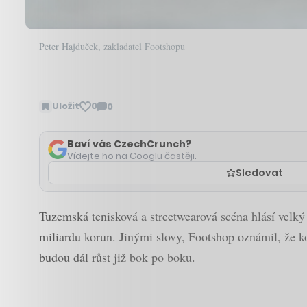
Peter Hajduček, zakladatel Footshopu
Uložit
0
0
Zobrazit
komentáře
Baví vás CzechCrunch?
Vídejte ho na Googlu častěji.
Sledovat
Tuzemská tenisková a streetwearová scéna hlásí velký 
miliardu korun. Jinými slovy, Footshop oznámil, že k
budou dál růst již bok po boku.