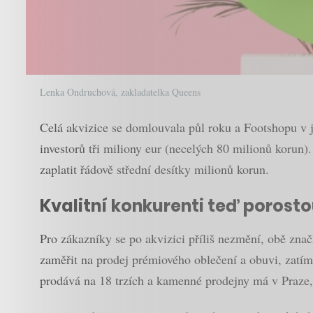
Lenka Ondruchová, zakladatelka Queens
Celá akvizice se domlouvala půl roku a Footshopu v j
investorů tři miliony eur (necelých 80 milionů koru
zaplatit řádově střední desítky milionů korun.
Kvalitní konkurenti teď porosto
Pro zákazníky se po akvizici příliš nezmění, obě zna
zaměřit na prodej prémiového oblečení a obuvi, zatím
prodává na 18 trzích a kamenné prodejny má v Praze, 