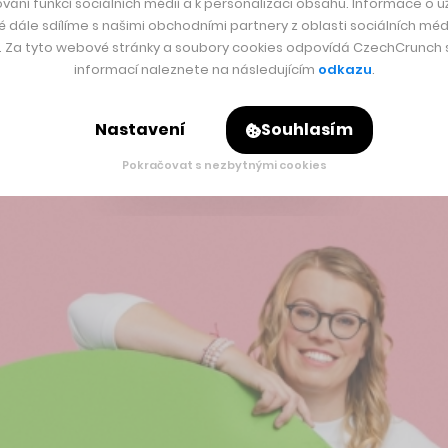
vání funkcí sociálních médií a k personalizaci obsahu. Informace o už
é dále sdílíme s našimi obchodními partnery z oblasti sociálních médi
y. Za tyto webové stránky a soubory cookies odpovídá CzechCrunch s.
už od založení Footshopu považovali za důležitou inspiraci 
informací naleznete na následujícím
odkazu
.
e spolupráci se současným marketingovým týmem Queens. Každý 
Footshopu.
Nastavení
Souhlasím
Pokračovat s nezbytnými cookies