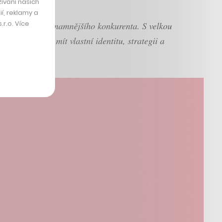
ívání našich
í, reklamy a
r.o. Více
a našeho nejvýznamnějšího konkurenta. S velkou
brand bude mít vlastní identitu, strategii a