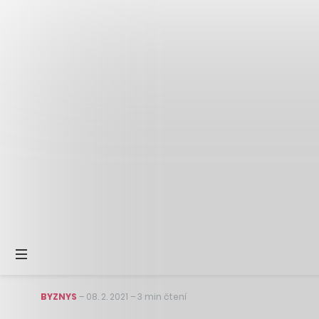
BYZNYS
–
08. 2. 2021
–
3 min čtení