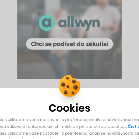
vno předběhl, ale jen o nich to není. Queens se během své sedm
a doplňky, pojmem a ve Footshopu neskrývají, že jim v mnoha o
Cookies
 lety a obchod, který se soustředí na prodej limitovaných teni
ies ukládáme vaše nastavení a preferencí, analýze návštěvnosti naš
středkování funkcí sociálních médií a k personalizaci obsahu …
Číst 
ce se i díky pokračující úspěšné expanzi do zahraničí zasta
ies ukládáme vaše nastavení a preferencí, analýze návštěvnosti naš
, a tak ve společném podniku překonají miliardu.