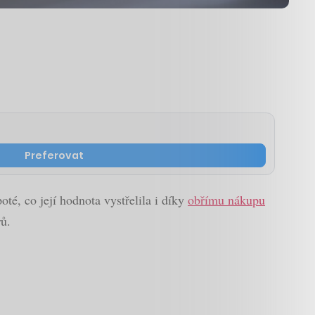
Preferovat
té, co její hodnota vystřelila i díky
obřímu nákupu
rů.