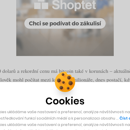
larů a rekordní cenu má bitcoin také v korunách – aktuálně
lověk mohl počítat mezi korunové milionáře, dnes postačí, kd
arů v reakci na prodej měny drobnými investory s cílem výběr
Cookies
stická nálada zejména na americkém trhu. Prezident Spojenýc
9 bilionu dolarů.
ies ukládáme vaše nastavení a preferencí, analýze návštěvnosti naš
středkování funkcí sociálních médií a k personalizaci obsahu …
Číst 
ies ukládáme vaše nastavení a preferencí, analýze návštěvnosti naš
emie koronaviru, která výrazně ovlivnila jejich byznysy a s