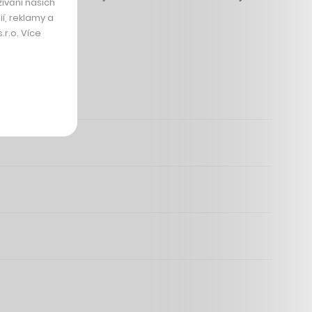
ívání našich
í, reklamy a
r.o. Více