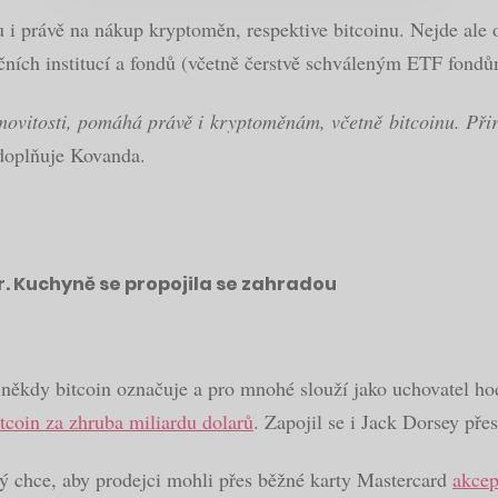
i právě na nákup kryptoměn, respektive bitcoinu. Nejde ale o 
ních institucí a fondů (včetně čerstvě schváleným ETF fondům
ovitosti, pomáhá právě i kryptoměnám, včetně bitcoinu. Přiro
oplňuje Kovanda.
r. Kuchyně se propojila se zahradou
 někdy bitcoin označuje a pro mnohé slouží jako uchovatel ho
itcoin za zhruba miliardu dolarů
. Zapojil se i Jack Dorsey pře
rý chce, aby prodejci mohli přes běžné karty Mastercard
akcep