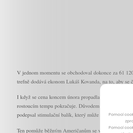
V jednom momentu se obchodoval dokonce za 61 120 do
trefně dodává ekonom Lukáš Kovanda, na to, aby se č
I když se cena koncem února propadla pod 50 tisíc dol
rostoucím tempu pokračuje. Důvodem je nyní i optimi
podepsal stimulační balík, který může dosáhnout až 1,
Pomocí cook
zpro
Pomocí cook
Ten pomůže běžným Američanům se vzpamatovat z pand