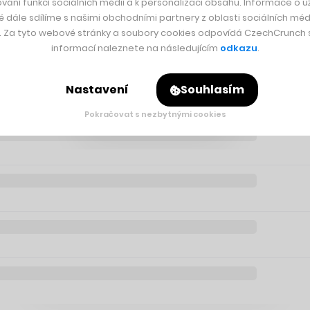
vání funkcí sociálních médií a k personalizaci obsahu. Informace o už
 ve formě šeku na 1 400 dolarů (30 tisíc korun) na osobu.
é dále sdílíme s našimi obchodními partnery z oblasti sociálních médi
y. Za tyto webové stránky a soubory cookies odpovídá CzechCrunch s.
informací naleznete na následujícím
odkazu
.
Nastavení
Souhlasím
Pokračovat s nezbytnými cookies