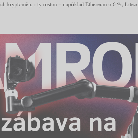
ích kryptoměn, i ty rostou – například Ethereum o 6 %, Lite