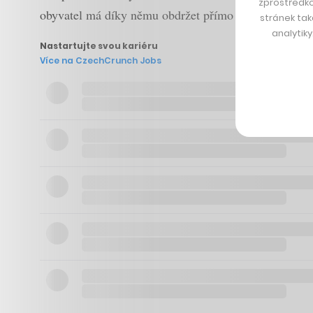
zprostředko
obyvatel má díky němu obdržet přímo platbou od státu
stránek tak
analytik
Nastartujte svou kariéru
Více na CzechCrunch Jobs