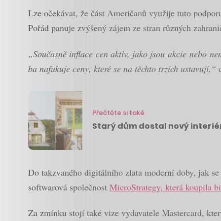
Lze očekávat, že část Američanů využije tuto podporu 
Pořád panuje zvýšený zájem ze stran různých zahranič
„Současně inflace cen aktiv, jako jsou akcie nebo nem
ba nafukuje ceny, které se na těchto trzích ustavují,“
d
Přečtěte si také
Starý dům dostal nový interié
Do takzvaného digitálního zlata moderní doby, jak se
softwarová společnost
MicroStrategy, která koupila b
Za zmínku stojí také vize vydavatele Mastercard, kte