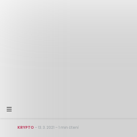
KRYPTO
–
13. 3. 2021
–
1 min čtení