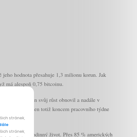
 jeho hodnota přesahuje 1,3 milionu korun. Jak
yž má alespoň 0,75 bitcoinu.
u zisku, bitcoin svůj růst obnovil a nadále v
h států Joe Biden totiž koncem pracovního týdne
ich stránek,
dále
ich stránek,
polečenský i rodinný život. Přes 85 % amerických