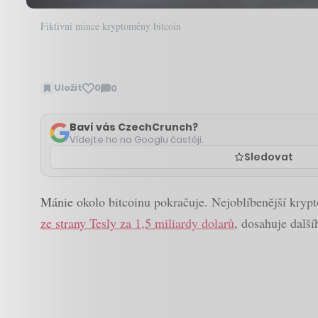
Fiktivní mince kryptoměny bitcoin
Uložit
0
0
Zobrazit
komentáře
Baví vás CzechCrunch?
Vídejte ho na Googlu častěji.
Sledovat
Mánie okolo bitcoinu pokračuje. Nejoblíbenější krypto
ze strany Tesly za 1,5 miliardy dolarů
, dosahuje další