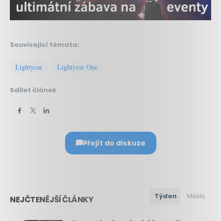
Související témata:
Lightyear
Lightyear One
Sdílet článek
Přejít do diskuze
Týden
Měsíc
NEJČTENĚJŠÍ ČLÁNKY