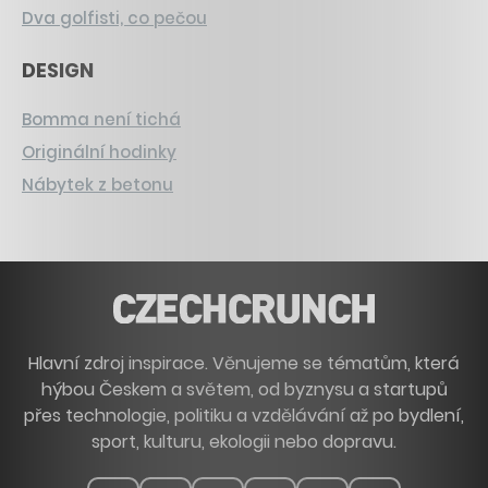
Dva golfisti, co pečou
DESIGN
Bomma není tichá
Originální hodinky
Nábytek z betonu
Hlavní zdroj inspirace. Věnujeme se tématům, která
hýbou Českem a světem, od byznysu a startupů
přes technologie, politiku a vzdělávání až po bydlení,
sport, kulturu, ekologii nebo dopravu.