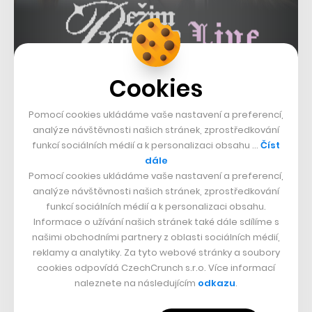
Cookies
Pomocí cookies ukládáme vaše nastavení a preferencí,
analýze návštěvnosti našich stránek, zprostředkování
funkcí sociálních médií a k personalizaci obsahu …
Číst
dále
Lightyear One přitom není žádným malým
Pomocí cookies ukládáme vaše nastavení a preferencí,
automobilem, na délku má lehce přes pět metrů a
analýze návštěvnosti našich stránek, zprostředkování
velikost zavazadelníku udělá radost nejedné rodině.
funkcí sociálních médií a k personalizaci obsahu.
Informace o užívání našich stránek také dále sdílíme s
Základní kapacita pojme 780 litrů, po sklopení zadních
našimi obchodními partnery z oblasti sociálních médií,
sedadel celý prostor naroste na 1701 litrů. V základní
reklamy a analytiky. Za tyto webové stránky a soubory
výbavě je podpora bezdrátových aktualizací, Apple
cookies odpovídá CzechCrunch s.r.o. Více informací
naleznete na následujícím
odkazu
.
CarPlay i Android Auto, bezdrátová nabíjecí podložka
či bezklíčový vstup, kdy stačí přijít s klíčkem od auta v