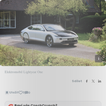
Elektromobil Lightyear One
Sdílet
Uložit
0
0
Zobrazit
komentáře
Baví vás CzechCrunch?