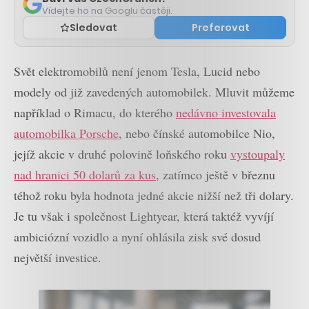
Vídejte ho na Googlu častěji.
Sledovat
Preferovat
Svět elektromobilů není jenom Tesla, Lucid nebo
modely od již zavedených automobilek. Mluvit můžeme
například o Rimacu, do kterého
nedávno investovala
automobilka Porsche
, nebo čínské automobilce Nio,
jejíž akcie v druhé polovině loňského roku
vystoupaly
nad hranici 50 dolarů za kus
, zatímco ještě v březnu
téhož roku byla hodnota jedné akcie nižší než tři dolary.
Je tu však i společnost Lightyear, která taktéž vyvíjí
ambiciózní vozidlo a nyní ohlásila zisk své dosud
největší investice.