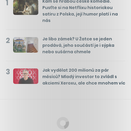
1
Kam se hrabou české komedie.
Pusťte si na Netflixu historickou
satiru z Polska, její humor platí i na
nás
2
Je libo zámek? U Žatce se jeden
prodává, jeho součástí je i sýpka
nebo sušárna chmele
3
Jak vydělat 200 milionů za pár
měsíců? Mladý investor to zvládl s
akciemi Xeroxu, ale chce mnohem víc