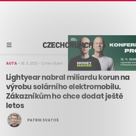
AUTA
–
16. 3. 2021
–
2 min čtení
Lightyear nabral miliardu korun na
výrobu solárního elektromobilu.
Zákazníkům ho chce dodat ještě
letos
PATRIK SVATOŠ