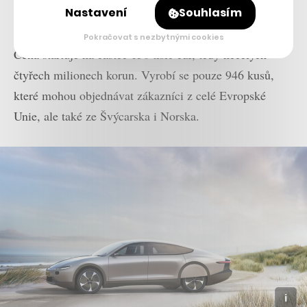
Nastavení
Souhlasím
kapse a vzít za kliku.
Pokračovat s nezbytnými cookies
Cena startuje na částce 150 tisíc eur, tedy necelých
čtyřech milionech korun. Vyrobí se pouze 946 kusů,
které mohou objednávat zákazníci z celé Evropské
Unie, ale také ze Švýcarska i Norska.