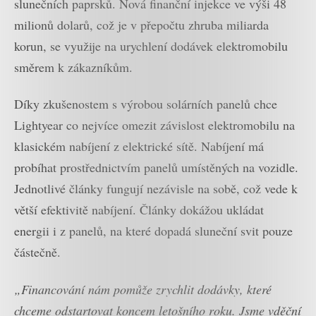
slunečních paprsků. Nová finanční injekce ve výši 48
milionů dolarů, což je v přepočtu zhruba miliarda
korun, se využije na urychlení dodávek elektromobilu
směrem k zákazníkům.
Díky zkušenostem s výrobou solárních panelů chce
Lightyear co nejvíce omezit závislost elektromobilu na
klasickém nabíjení z elektrické sítě. Nabíjení má
probíhat prostřednictvím panelů umístěných na vozidle.
Jednotlivé články fungují nezávisle na sobě, což vede k
větší efektivitě nabíjení. Články dokážou ukládat
energii i z panelů, na které dopadá sluneční svit pouze
částečně.
„Financování nám pomůže zrychlit dodávky, které
chceme odstartovat koncem letošního roku. Jsme vděční