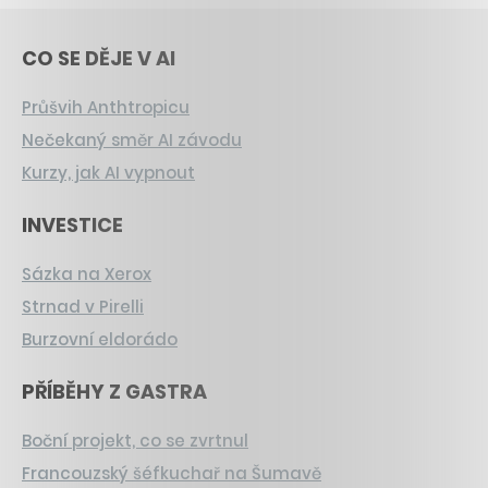
CO SE DĚJE V AI
Průšvih Anthtropicu
Nečekaný směr AI závodu
Kurzy, jak AI vypnout
INVESTICE
Sázka na Xerox
Strnad v Pirelli
Burzovní eldorádo
PŘÍBĚHY Z GASTRA
Boční projekt, co se zvrtnul
Francouzský šéfkuchař na Šumavě