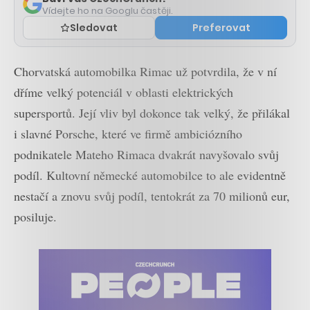
Vídejte ho na Googlu častěji.
Sledovat
Preferovat
Chorvatská automobilka Rimac už potvrdila, že v ní
dříme velký potenciál v oblasti elektrických
supersportů. Její vliv byl dokonce tak velký, že přilákal
i slavné Porsche, které ve firmě ambiciózního
podnikatele Mateho Rimaca dvakrát navyšovalo svůj
podíl. Kultovní německé automobilce to ale evidentně
nestačí a znovu svůj podíl, tentokrát za 70 milionů eur,
posiluje.