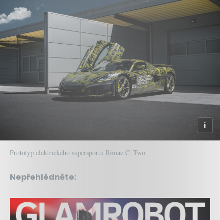
Prototyp elektrického supersportu Rimac C_Two
Nepřehlédněte: