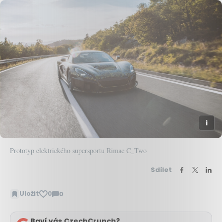
Prototyp elektrického supersportu Rimac C_Two
Sdílet
Uložit
0
0
Zobrazit
komentáře
Baví vás CzechCrunch?