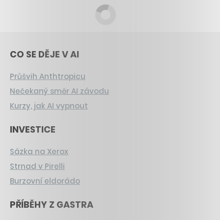
CO SE DĚJE V AI
Průšvih Anthtropicu
Nečekaný směr AI závodu
Kurzy, jak AI vypnout
INVESTICE
Sázka na Xerox
Strnad v Pirelli
Burzovní eldorádo
PŘÍBĚHY Z GASTRA