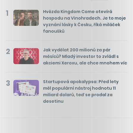
1
Hvězda Kingdom Come otevírá
hospodu na Vinohradech. Je to moje
vyznání lásky k Česku, říká miláček
fanoušků
2
Jak vydělat 200 milionů za pár
měsíců? Mladý investor to zvládl s
akciemi Xeroxu, ale chce mnohem víc
3
Startupová apokalypsa: Před lety
měl populární nástroj hodnotu 11
miliard dolarů, teď se prodal za
desetinu