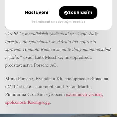
„Porsche již Rimacu zadalo první zakázky na vývoj
inovativních sériových komponent – z této užší
Nastavení
Souhlasím
spolupráce těží oba partneři. Mate Rimac nás inspiruje
Pokračovat s nezbytnými cookies
svými inovativními nápady a těží z
našeho know-how ve
výrobě i z metodických zkušeností ve vývoji. Naše
investice do společnosti se ukázala být naprosto
správná. Hodnota Rimacu se od té doby mnohonásobně
zvýšila,“
uvádí Lutz Meschke, místopředseda
představenstva Porsche AG.
Mimo Porsche, Hyundai a Kiu spolupracuje Rimac na
užší bázi také s automobilkami Aston Martin,
Pininfarina či dalším výrobcem
extrémních vozidel,
společností Koenigsegg
.