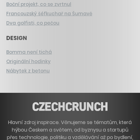
Boční projekt, co se zvrtnul
Francouzský šéfkuchař na Šumavě
Dva golfisti, co pečou
DESIGN
Bomma není tichá
Originální hodinky
Nábytek z betonu
Hlavní zdroj inspirace. Věnujeme se tématům, která
hýbou Českem a světem, od byznysu a startupů
přes technologie, politiku a vzdělávání až po bydlení,