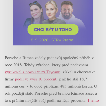
Porsche a Rimac začaly psát svůj společný příběh v
roce 2018. Tehdy výrobce, který před nedávnem
vyrukoval s novou verzí Taycanu
, získal u chorvatské
firmy
podíl ve výši 10 procent
, jenž ho stál 18,7
milionu eur, v té době přibližně 483 milionů korun. O
rok později stálo Porsche před branou Rimacu zase, a
to s přáním navýšit svůj podíl na 15,5 procenta.
I tento