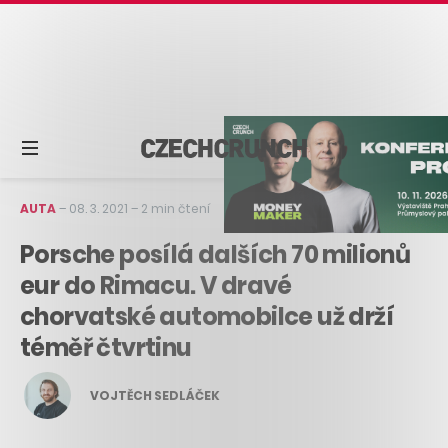
AUTA
–
08. 3. 2021
–
2 min čtení
Porsche posílá dalších 70 milionů
eur do Rimacu. V dravé
chorvatské automobilce už drží
téměř čtvrtinu
VOJTĚCH SEDLÁČEK