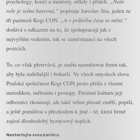
psychology, kouči a mentory, někdy i přáteli.
„Naše
role je velmi barevná,“
popisuje Jaroslav Jíra, jeden ze
tří partnerů Kogi CON.
„A v průběhu času se mění,“
dodává s odkazem na to, že spolupracují jak s
nejvyšším vedením, tak se zaměstnanci na všech
pozicích.
To, co však přetrvává, je snaha nasměrovat firmu tak,
aby byla stabilnější i bohatší. Ve všech smyslech slova.
Pražská společnost Kogi CON proto přišla s vlastní
metodikou, měřením i postupy. Firemní kulturu její
odborníci zkoumají, ale také velmi přesně změří, popíší,
a ještě pomůžou s přechodem k jiné – té, která firmě
zajistí dlouhodobý byznysový úspěch.
Nastartujte svou kariéru