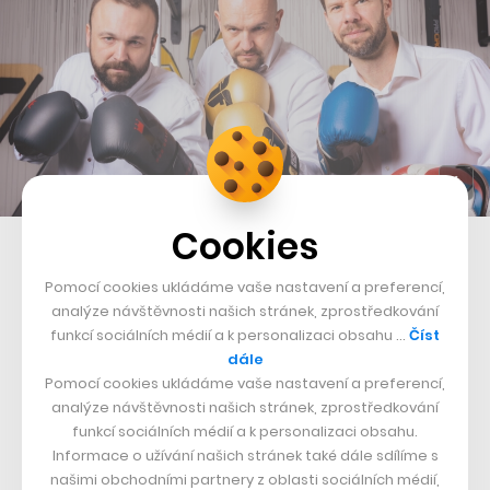
Cookies
Jaroslav Jíra, Filip Černý a Pavel Kuhn, partneři Kogi CON
Pomocí cookies ukládáme vaše nastavení a preferencí,
Půl roku po návštěvách firmy se daný manažer z konce
analýze návštěvnosti našich stránek, zprostředkování
pelotonu ve firemním žebříčku pravidelně dostává
funkcí sociálních médií a k personalizaci obsahu …
Číst
dále
někam mezi čtvrté a šesté místo. Dalším dobrým
Pomocí cookies ukládáme vaše nastavení a preferencí,
příkladem z praxe je moment, kdy zaměstnanec
analýze návštěvnosti našich stránek, zprostředkování
nepochopí nastavení firmy – to je totiž problém.
funkcí sociálních médií a k personalizaci obsahu.
Informace o užívání našich stránek také dále sdílíme s
našimi obchodními partnery z oblasti sociálních médií,
„Jedna pracovnice měla pocit, že je toho na ni moc.