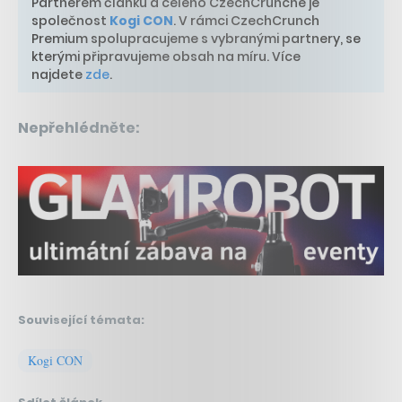
Partnerem článku a celého CzechCrunche je
společnost
Kogi CON
. V rámci CzechCrunch
Premium spolupracujeme s vybranými partnery, se
kterými připravujeme obsah na míru. Více
najdete
zde
.
Nepřehlédněte:
Související témata:
Kogi CON