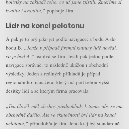
bolístky na základě toho, co už jsme zjistili. Změříme si
kvalitu i kvantitu,“
popisuje Jíra.
Lídr na konci pelotonu
A pak je to prý jako jet podle navigace: z bodu A do
bodu B.
„Jenže v případě firemní kultury lidé nevědí,
co je bod A,“
usmívá se Jíra. Jestli pak jedou podle
navigace správně, to následně ukážou i obchodní
výsledky. Jeden z reálných příkladů je případ
regionálního manažera, který má pod sebou vyšší
desítky lidí a se kterým firma pracovala.
„Ten člověk měl všechny předpoklady k tomu, aby se mu
obchodně dařilo. Ale ve skutečnosti byl lídr na konci
pelotonu,“
připodobňuje Jíra. Jeho kraj byl standardně