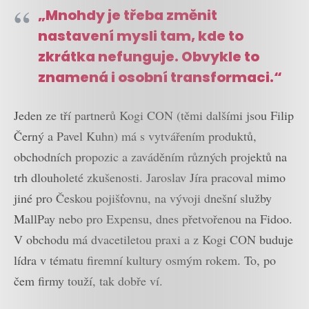
„Mnohdy je třeba změnit
nastavení mysli tam, kde to
zkrátka nefunguje. Obvykle to
znamená i osobní transformaci.“
Jeden ze tří partnerů Kogi CON (těmi dalšími jsou Filip
Černý a Pavel Kuhn) má s vytvářením produktů,
obchodních propozic a zaváděním různých projektů na
trh dlouholeté zkušenosti. Jaroslav Jíra pracoval mimo
jiné pro Českou pojišťovnu, na vývoji dnešní služby
MallPay nebo pro Expensu, dnes přetvořenou na Fidoo.
V obchodu má dvacetiletou praxi a z Kogi CON buduje
lídra v tématu firemní kultury osmým rokem. To, po
čem firmy touží, tak dobře ví.