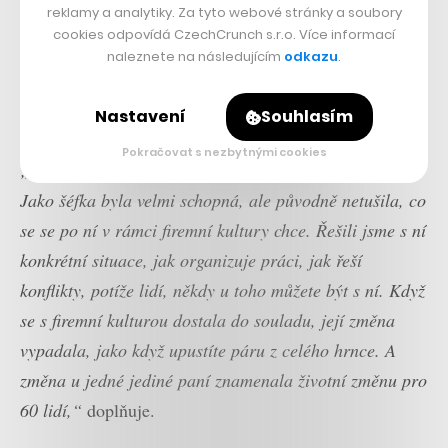
reklamy a analytiky. Za tyto webové stránky a soubory
Její systém fungování byla obrana, stavěla se do role
cookies odpovídá CzechCrunch s.r.o. Více informací
oběti a popisovala svým podřízeným, že se to musí
naleznete na následujícím
odkazu
.
dělat, protože to tak chce vedení, ač ona s tím není v
Nastavení
Souhlasím
souladu,“
popisuje Jíra.
Pokračovat s nezbytnými cookies
„Po nějaké chvíli sklouzla do osobní roviny. Bylo jí zle.
Jako šéfka byla velmi schopná, ale původně netušila, co
se se po ní v rámci firemní kultury chce. Řešili jsme s ní
konkrétní situace, jak organizuje práci, jak řeší
konflikty, potíže lidí, někdy u toho můžete být s ní. Když
se s firemní kulturou dostala do souladu, její změna
vypadala, jako když upustíte páru z celého hrnce. A
změna u jedné jediné paní znamenala životní změnu pro
60 lidí,“
doplňuje.