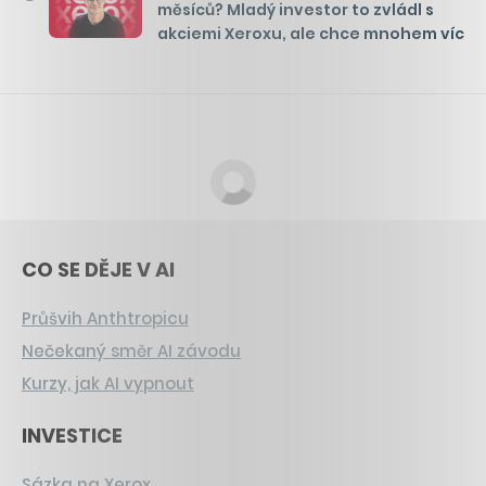
měsíců? Mladý investor to zvládl s
akciemi Xeroxu, ale chce mnohem víc
CO SE DĚJE V AI
Průšvih Anthtropicu
Nečekaný směr AI závodu
Kurzy, jak AI vypnout
INVESTICE
Sázka na Xerox