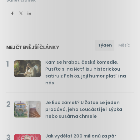
Sdílet článek
Týden
Měsíc
NEJČTENĚJŠÍ ČLÁNKY
1
Kam se hrabou české komedie.
Pusťte si na Netflixu historickou
satiru z Polska, její humor platí i na
nás
2
Je libo zámek? U Žatce se jeden
prodává, jeho součástí je i sýpka
nebo sušárna chmele
3
Jak vydělat 200 milionů za pár