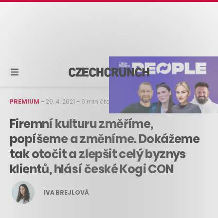
PREMIUM
–
29. 4. 2021
–
6 min čtení
Firemní kulturu změříme,
popíšeme a změníme. Dokážeme
tak otočit a zlepšit celý byznys
klientů, hlásí české Kogi CON
IVA BREJLOVÁ