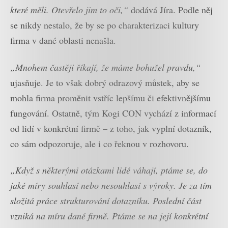
které měli. Otevřelo jim to oči,“
dodává Jíra. Podle něj
se nikdy nestalo, že by se po charakterizaci kultury
firma v dané oblasti nenašla.
„Mnohem častěji říkají, že máme bohužel pravdu,“
ujasňuje. Je to však dobrý odrazový můstek, aby se
mohla firma proměnit vstříc lepšímu či efektivnějšímu
fungování. Ostatně, tým Kogi CON vychází z informací
od lidí v konkrétní firmě – z toho, jak vyplní dotazník,
co sám odpozoruje, ale i co řeknou v rozhovoru.
„Když s některými otázkami lidé váhají, ptáme se, do
jaké míry souhlasí nebo nesouhlasí s výroky. Je za tím
složitá práce strukturování dotazníku. Poslední část
vzniká na míru dané firmě. Ptáme se na její konkrétní