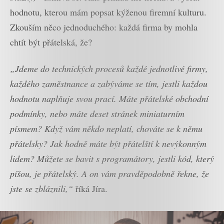
hodnotu, kterou mám popsat kýženou firemní kulturu.
Zkouším něco jednoduchého: každá firma by mohla
chtít být přátelská, že?
„Jdeme do technických procesů každé jednotlivé firmy,
každého zaměstnance a zabýváme se tím, jestli každou
hodnotu naplňuje svou prací. Máte přátelské obchodní
podmínky, nebo máte deset stránek miniaturním
písmem? Když vám někdo neplatí, chováte se k němu
přátelsky? Jak hodně máte být přátelští k nevýkonným
lidem? Můžete se bavit s programátory, jestli kód, který
píšou, je přátelský. A on vám pravděpodobně řekne, že
jste se zbláznili,“
říká Jíra.