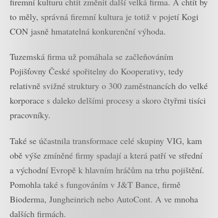
firemní kulturu chtít změnit další velká firma. A chtít by
to měly, správná firemní kultura je totiž v pojetí Kogi
CON jasně hmatatelná konkurenční výhoda.
Tuzemská firma už pomáhala se začleňováním
Pojišťovny České spořitelny do Kooperativy, tedy
relativně svižné struktury o 300 zaměstnancích do velké
korporace s daleko delšími procesy a skoro čtyřmi tisíci
pracovníky.
Také se účastnila transformace celé skupiny VIG, kam
obě výše zmíněné firmy spadají a která patří ve střední
a východní Evropě k hlavním hráčům na trhu pojištění.
Pomohla také s fungováním v J&T Bance, firmě
Bioderma, Jungheinrich nebo AutoCont. A ve mnoha
dalších firmách.