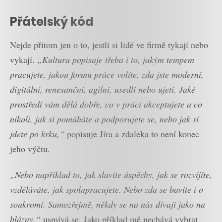
Přátelský kód
Nejde přitom jen o to, jestli si lidé ve firmě tykají nebo
vykají.
„Kultura popisuje třeba i to, jakým tempem
pracujete, jakou formu práce volíte, zda jste moderní,
digitální, renesanční, agilní, usedlí nebo ujetí. Jaké
prostředí vám dělá dobře, co v práci akceptujete a co
nikoli, jak si pomáháte a podporujete se, nebo jak si
jdete po krku,“
popisuje Jíra a zdaleka to není konec
jeho výčtu.
„Nebo například to, jak slavíte úspěchy, jak se rozvíjíte,
vzděláváte, jak spolupracujete. Nebo zda se bavíte i o
soukromí. Samozřejmě, někdy se na nás dívají jako na
blázny,“
usmívá se. Jako příklad mě nechává vybrat