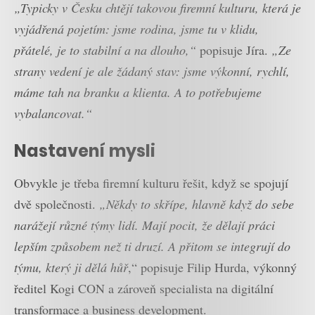
„Typicky v Česku chtějí takovou firemní kulturu, která je
vyjádřená pojetím: jsme rodina, jsme tu v klidu,
přátelé, je to stabilní a na dlouho,“
popisuje Jíra.
„Ze
strany vedení je ale žádaný stav: jsme výkonní, rychlí,
máme tah na branku a klienta. A to potřebujeme
vybalancovat.“
Nastavení mysli
Obvykle je třeba firemní kulturu řešit, když se spojují
dvě společnosti.
„Někdy to skřípe, hlavně když do sebe
narážejí různé týmy lidí. Mají pocit, že dělají práci
lepším způsobem než ti druzí. A přitom se integrují do
týmu, který ji dělá hůř
,“ popisuje Filip Hurda, výkonný
ředitel Kogi CON a zároveň specialista na digitální
transformace a business development.