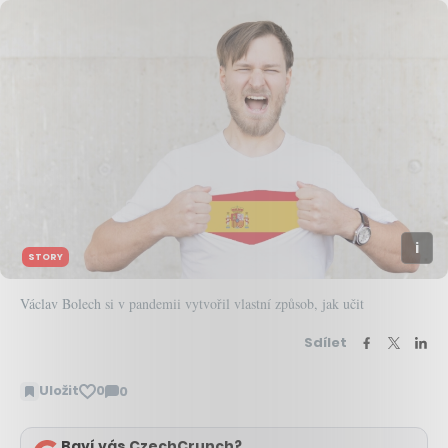
STORY
Václav Bolech si v pandemii vytvořil vlastní způsob, jak učit
Sdílet
Uložit
0
0
Zobrazit
komentáře
Baví vás CzechCrunch?