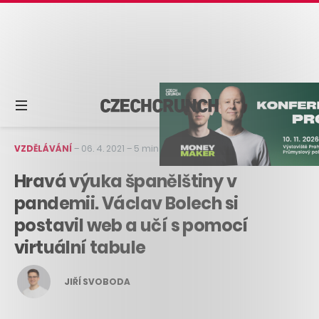
VZDĚLÁVÁNÍ
–
06. 4. 2021
–
5 min čtení
Hravá výuka španělštiny v
pandemii. Václav Bolech si
postavil web a učí s pomocí
virtuální tabule
JIŘÍ SVOBODA