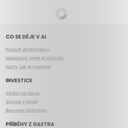
CO SE DĚJE V AI
Průšvih Anthtropicu
Nečekaný směr AI závodu
Kurzy, jak AI vypnout
INVESTICE
Sázka na Xerox
Strnad v Pirelli
Burzovní eldorádo
PŘÍBĚHY Z GASTRA