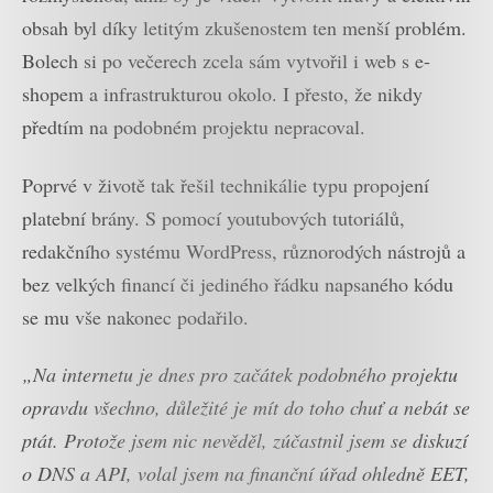
obsah byl díky letitým zkušenostem ten menší problém.
Bolech si po večerech zcela sám vytvořil i web s e-
shopem a infrastrukturou okolo. I přesto, že nikdy
předtím na podobném projektu nepracoval.
Poprvé v životě tak řešil technikálie typu propojení
platební brány. S pomocí youtubových tutoriálů,
redakčního systému WordPress, různorodých nástrojů a
bez velkých financí či jediného řádku napsaného kódu
se mu vše nakonec podařilo.
„Na internetu je dnes pro začátek podobného projektu
opravdu všechno, důležité je mít do toho chuť a nebát se
ptát. Protože jsem nic nevěděl, zúčastnil jsem se diskuzí
o DNS a API, volal jsem na finanční úřad ohledně EET,