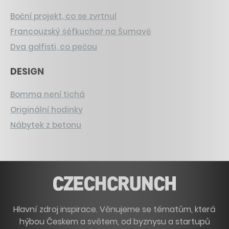
Boční projekt, co se zvrtnul
Francouzský šéfkuchař na Šumavě
Dva golfisti, co pečou
DESIGN
Bomma není tichá
Originální hodinky
Nábytek z betonu
Hlavní zdroj inspirace. Věnujeme se tématům, která
hýbou Českem a světem, od byznysu a startupů