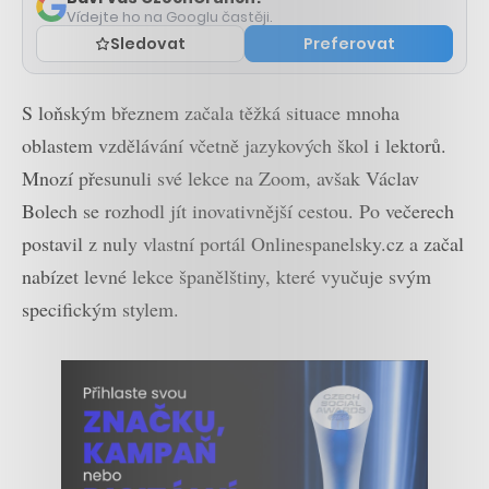
Vídejte ho na Googlu častěji.
Sledovat
Preferovat
S loňským březnem začala těžká situace mnoha
oblastem vzdělávání včetně jazykových škol i lektorů.
Mnozí přesunuli své lekce na Zoom, avšak Václav
Bolech se rozhodl jít inovativnější cestou. Po večerech
postavil z nuly vlastní portál Onlinespanelsky.cz a začal
nabízet levné lekce španělštiny, které vyučuje svým
specifickým stylem.