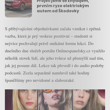
Projeli jsme se Enyaqem,
prvním ryze elektrickým
autem od Škodovky
S přibývajícími objednávkami začala vznikat i zpětná
vazba, která je prý veskrze pozitivní – studenti si
nejvíce pochvalují právě unikátní formu lekcí. Do
dnešního dne služeb portálu Onlinespanelsky.cz využilo
několik stovek lidí, ale jeho tvůrce už přemýšlí nad tím,
jak jej posune dál. Lekce tak převedl i do audio podoby
podcastů. Zcela separátně namluvil také hodiny
španělštiny pro nevidomé a slabozraké.