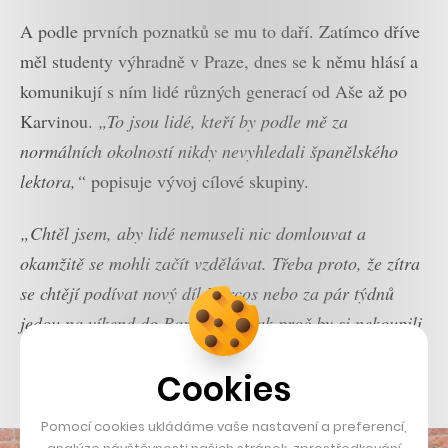
A podle prvních poznatků se mu to daří. Zatímco dříve
měl studenty výhradně v Praze, dnes se k němu hlásí a
komunikují s ním lidé různých generací od Aše až po
Karvinou.
„To jsou lidé, kteří by podle mě za
normálních okolností nikdy nevyhledali španělského
lektora,“
popisuje vývoj cílové skupiny.
„Chtěl jsem, aby lidé nemuseli nic domlouvat a
okamžitě se mohli začít vzdělávat. Třeba proto, že zítra
se chtějí podívat nový díl Narcos nebo za pár týdnů
jedou na víkend do Barcelony. Tak proč by si nekoupili
třeba první tři lekce celkem za 210 korun,“
říká
Cookies
inovativní lektor.
Pomocí cookies ukládáme vaše nastavení a preferencí,