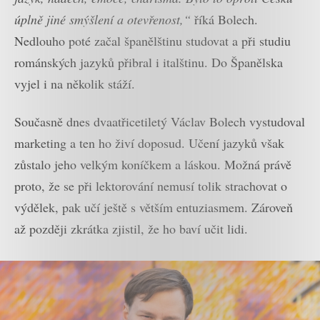
úplně jiné smýšlení a otevřenost,“
říká Bolech.
Nedlouho poté začal španělštinu studovat a při studiu
románských jazyků přibral i italštinu. Do Španělska
vyjel i na několik stáží.
Současně dnes dvaatřicetiletý Václav Bolech vystudoval
marketing a ten ho živí doposud. Učení jazyků však
zůstalo jeho velkým koníčkem a láskou. Možná právě
proto, že se při lektorování nemusí tolik strachovat o
výdělek, pak učí ještě s větším entuziasmem. Zároveň
až později zkrátka zjistil, že ho baví učit lidi.