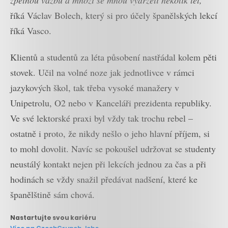
říká Václav Bolech, který si pro účely španělských lekcí
říká Vasco.
Klientů a studentů za léta působení nastřádal kolem pěti
stovek. Učil na volné noze jak jednotlivce v rámci
jazykových škol, tak třeba vysoké manažery v
Unipetrolu, O2 nebo v Kanceláři prezidenta republiky.
Ve své lektorské praxi byl vždy tak trochu rebel –
ostatně i proto, že nikdy nešlo o jeho hlavní příjem, si
to mohl dovolit. Navíc se pokoušel udržovat se studenty
neustálý kontakt nejen při lekcích jednou za čas a při
hodinách se vždy snažil předávat nadšení, které ke
španělštině sám chová.
Nastartujte svou kariéru