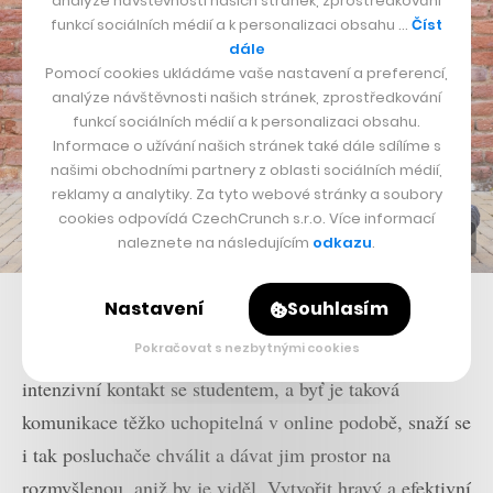
analýze návštěvnosti našich stránek, zprostředkování
funkcí sociálních médií a k personalizaci obsahu …
Číst
dále
Pomocí cookies ukládáme vaše nastavení a preferencí,
analýze návštěvnosti našich stránek, zprostředkování
funkcí sociálních médií a k personalizaci obsahu.
Informace o užívání našich stránek také dále sdílíme s
našimi obchodními partnery z oblasti sociálních médií,
reklamy a analytiky. Za tyto webové stránky a soubory
cookies odpovídá CzechCrunch s.r.o. Více informací
naleznete na následujícím
odkazu
.
Václav Bolech učí španělštinu už 14 let
Nastavení
Souhlasím
Pokračovat s nezbytnými cookies
V offlinových lekcích se podle svých slov snaží o
intenzivní kontakt se studentem, a byť je taková
komunikace těžko uchopitelná v online podobě, snaží se
i tak posluchače chválit a dávat jim prostor na
rozmyšlenou, aniž by je viděl. Vytvořit hravý a efektivní