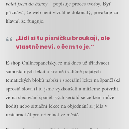
volal jsem do banky,“
popisuje proces tvorby. Byť
přiznává, že web není vizuálně dokonalý, považuje za
hlavní, že funguje.
„Lidi si tu písničku broukají, ale
vlastně neví, o čem to je.“
E-shop Onlinespanelsky.cz má dnes už třiadvacet
samostatných lekcí a kromě tradičně pojatých
tematických bloků nabízí i speciální lekci na španělská
sprostá slova (i tu jsme vyzkoušeli a můžeme potvrdit,
že na sledování španělských seriálů se celkem může
hodit) nebo situační lekce na objednání si jídla v
restauraci či pro orientaci ve městě.