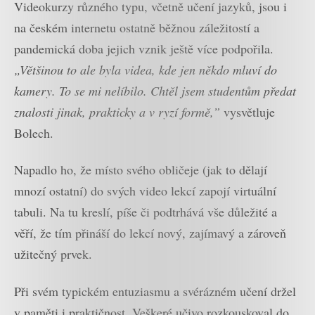
Videokurzy různého typu, včetně učení jazyků, jsou i
na českém internetu ostatně běžnou záležitostí a
pandemická doba jejich vznik ještě více podpořila.
„Většinou to ale byla videa, kde jen někdo mluví do
kamery. To se mi nelíbilo. Chtěl jsem studentům předat
znalosti jinak, prakticky a v ryzí formě,”
vysvětluje
Bolech.
Napadlo ho, že místo svého obličeje (jak to dělají
mnozí ostatní) do svých video lekcí zapojí virtuální
tabuli. Na tu kreslí, píše či podtrhává vše důležité a
věří, že tím přináší do lekcí nový, zajímavý a zároveň
užitečný prvek.
Při svém typickém entuziasmu a svérázném učení držel
v paměti i praktičnost. Veškeré učivo rozkouskoval do