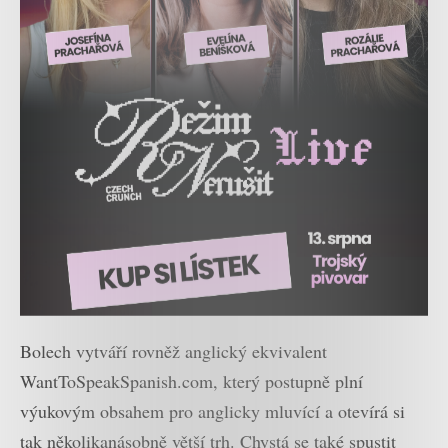
Bolech vytváří rovněž anglický ekvivalent
WantToSpeakSpanish.com, který postupně plní
výukovým obsahem pro anglicky mluvící a otevírá si
tak několikanásobně větší trh. Chystá se také spustit