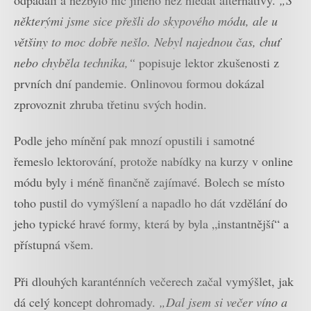
některými jsme sice přešli do skypového módu, ale u
většiny to moc dobře nešlo. Nebyl najednou čas, chuť
nebo chyběla technika,“
popisuje lektor zkušenosti z
prvních dní pandemie. Onlinovou formou dokázal
zprovoznit zhruba třetinu svých hodin.
Podle jeho mínění pak mnozí opustili i samotné
řemeslo lektorování, protože nabídky na kurzy v online
módu byly i méně finančně zajímavé. Bolech se místo
toho pustil do vymýšlení a napadlo ho dát vzdělání do
jeho typické hravé formy, která by byla „instantnější“ a
přístupná všem.
Při dlouhých karanténních večerech začal vymýšlet, jak
dá celý koncept dohromady.
„Dal jsem si večer víno a