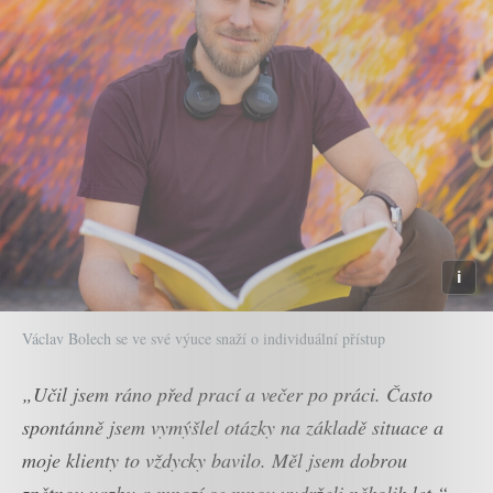
Václav Bolech se ve své výuce snaží o individuální přístup
„Učil jsem ráno před prací a večer po práci. Často
spontánně jsem vymýšlel otázky na základě situace a
moje klienty to vždycky bavilo. Měl jsem dobrou
zpětnou vazbu a mnozí se mnou vydrželi několik let,“