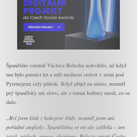
Španělsko ostatně Václava Bolecha uchvátilo, už když
mu bylo patnáct let a měl možnost strávit v zemi pod
Pyrenejemi celý půlrok. Když přijel na místo, neuměl
prý španělsky ani slovo, ale z tamní kultury nasál, co se
dalo.
„Byl jsem kluk z hokejové třídy, neuměl jsem ani
pořádně anglicky. Španělština se mi ale zalíbila – ten
jazyk, nádech, emoce, charisma. Bylo to oproti Česku