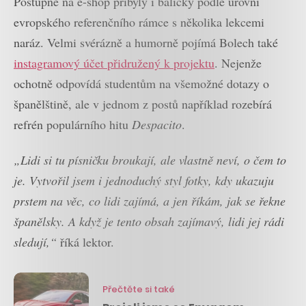
Postupně na e-shop přibyly i balíčky podle úrovní
evropského referenčního rámce s několika lekcemi
naráz. Velmi svérázně a humorně pojímá Bolech také
instagramový účet přidružený k projektu
. Nejenže
ochotně odpovídá studentům na všemožné dotazy o
španělštině, ale v jednom z postů například rozebírá
refrén populárního hitu
Despacito
.
„Lidi si tu písničku broukají, ale vlastně neví, o čem to
je. Vytvořil jsem i jednoduchý styl fotky, kdy ukazuju
prstem na věc, co lidi zajímá, a jen říkám, jak se řekne
španělsky. A když je tento obsah zajímavý, lidi jej rádi
sledují,“
říká lektor.
Přečtěte si také