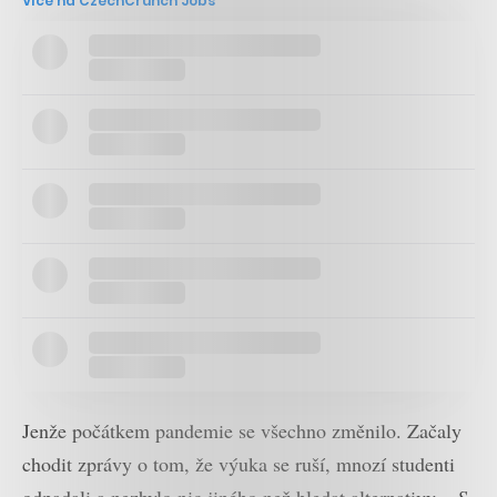
Více na CzechCrunch Jobs
Jenže počátkem pandemie se všechno změnilo. Začaly
chodit zprávy o tom, že výuka se ruší, mnozí studenti
odpadali a nezbylo nic jiného než hledat alternativy.
„S