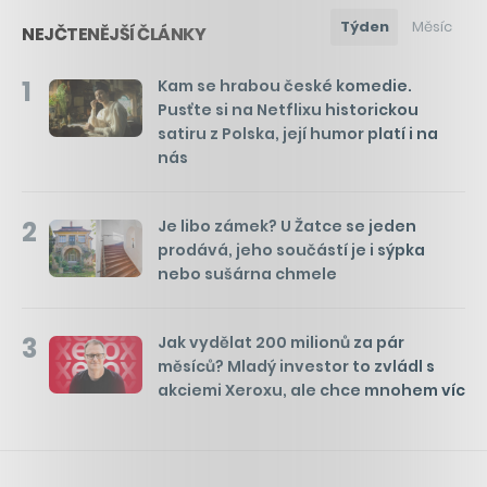
Týden
Měsíc
NEJČTENĚJŠÍ ČLÁNKY
1
Kam se hrabou české komedie.
Pusťte si na Netflixu historickou
satiru z Polska, její humor platí i na
nás
2
Je libo zámek? U Žatce se jeden
prodává, jeho součástí je i sýpka
nebo sušárna chmele
3
Jak vydělat 200 milionů za pár
měsíců? Mladý investor to zvládl s
akciemi Xeroxu, ale chce mnohem víc