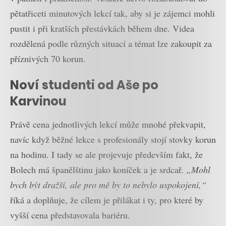
pětatřiceti minutových lekcí tak, aby si je zájemci mohli
pustit i při kratších přestávkách během dne. Videa
rozdělená podle různých situací a témat lze zakoupit za
příznivých 70 korun.
Noví studenti od Aše po
Karvinou
Právě cena jednotlivých lekcí může mnohé překvapit,
navíc když běžné lekce s profesionály stojí stovky korun
na hodinu. I tady se ale projevuje především fakt, že
Bolech má španělštinu jako koníček a je srdcař.
„Mohl
bych být dražší, ale pro mě by to nebylo uspokojení,“
říká a doplňuje, že cílem je přilákat i ty, pro které by
vyšší cena představovala bariéru.