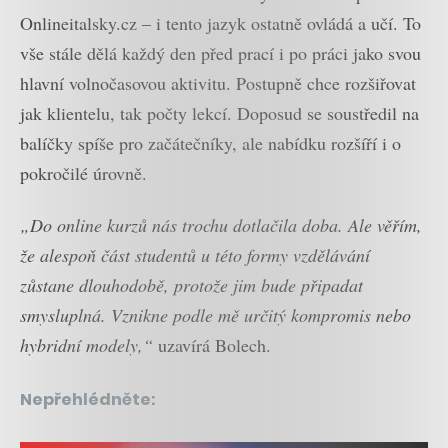
Onlineitalsky.cz – i tento jazyk ostatně ovládá a učí. To
vše stále dělá každý den před prací i po práci jako svou
hlavní volnočasovou aktivitu. Postupně chce rozšiřovat
jak klientelu, tak počty lekcí. Doposud se soustředil na
balíčky spíše pro začátečníky, ale nabídku rozšíří i o
pokročilé úrovně.
„Do online kurzů nás trochu dotlačila doba. Ale věřím,
že alespoň část studentů u této formy vzdělávání
zůstane dlouhodobě, protože jim bude připadat
smysluplná. Vznikne podle mě určitý kompromis nebo
hybridní modely,“
uzavírá Bolech.
Nepřehlédněte: