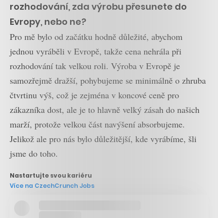
rozhodování, zda výrobu přesunete do
Evropy, nebo ne?
Pro mě bylo od začátku hodně důležité, abychom
jednou vyráběli v Evropě, takže cena nehrála při
rozhodování tak velkou roli. Výroba v Evropě je
samozřejmě dražší, pohybujeme se minimálně o zhruba
čtvrtinu výš, což je zejména v koncové ceně pro
zákazníka dost, ale je to hlavně velký zásah do našich
marží, protože velkou část navýšení absorbujeme.
Jelikož ale pro nás bylo důležitější, kde vyrábíme, šli
jsme do toho.
Nastartujte svou kariéru
Více na CzechCrunch Jobs