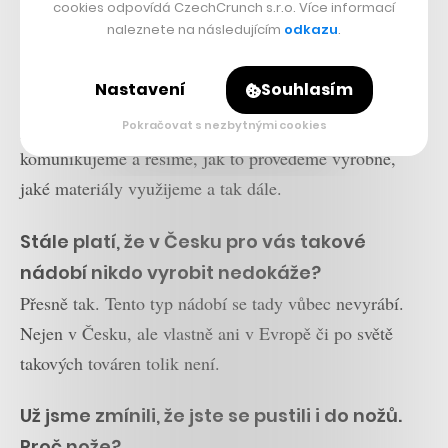
cookies odpovídá CzechCrunch s.r.o. Více informací
naleznete na následujícím
odkazu
.
Takže vy to tady celé připravíte a pošlete
to do Itálie „jen“ na výrobu?
Nastavení
Souhlasím
Ano, ale hodně na tom spolupracujeme i s Italy. Celý
proces vychází od nás, nicméně s nimi neustále
Pokračovat s nezbytnými cookies
komunikujeme a řešíme, jak to provedeme výrobně,
jaké materiály využijeme a tak dále.
Stále platí, že v Česku pro vás takové
nádobí nikdo vyrobit nedokáže?
Přesně tak. Tento typ nádobí se tady vůbec nevyrábí.
Nejen v Česku, ale vlastně ani v Evropě či po světě
takových továren tolik není.
Už jsme zmínili, že jste se pustili i do nožů.
Proč nože?