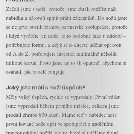
Začali jsme s noži, protože jsme chtěli rozšířit naši
nabídku a zároveň splnit přání zákazníků. Do nožů jsme
se nejprve pustili formou partnerské spolupráce, protože
i když vyrábíte jen nože, je to podobné jako u nádobí –
potřebujete formu, a když si to chcete udělat opravdu
od A do Z, potřebujete investici minimálně několik
milionů korun. Proto jsme na to šli opatrně, abychom si
osahali, jak to celé funguje.
Jaký jste měli s noži úspěch?
Měly velký úspěch, rychle se vyprodaly. První várku
jsme vyprodali během prvního měsíce, celkem jsme
prodali zhruba 800 kusů. Máme teď v nabídce naše
první kované nože opět ve spolupráci s tradičními
francouzskými nožíři, ale ty, které si uděláme úplně