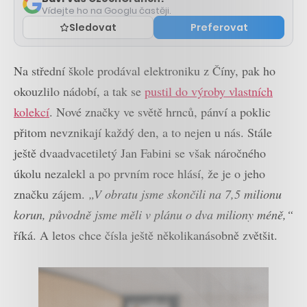
Vídejte ho na Googlu častěji.
Sledovat
Preferovat
Na střední škole prodával elektroniku z Číny, pak ho
okouzlilo nádobí, a tak se
pustil do výroby vlastních
kolekcí
. Nové značky ve světě hrnců, pánví a poklic
přitom nevznikají každý den, a to nejen u nás. Stále
ještě dvaadvacetiletý Jan Fabini se však náročného
úkolu nezalekl a po prvním roce hlásí, že je o jeho
značku zájem.
„V obratu jsme skončili na 7,5 milionu
korun, původně jsme měli v plánu o dva miliony méně,“
říká. A letos chce čísla ještě několikanásobně zvětšit.