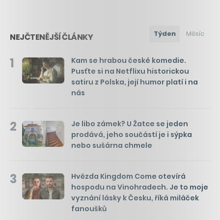
Týden
Měsíc
NEJČTENĚJŠÍ ČLÁNKY
1
Kam se hrabou české komedie.
Pusťte si na Netflixu historickou
satiru z Polska, její humor platí i na
nás
2
Je libo zámek? U Žatce se jeden
prodává, jeho součástí je i sýpka
nebo sušárna chmele
3
Hvězda Kingdom Come otevírá
hospodu na Vinohradech. Je to moje
vyznání lásky k Česku, říká miláček
fanoušků