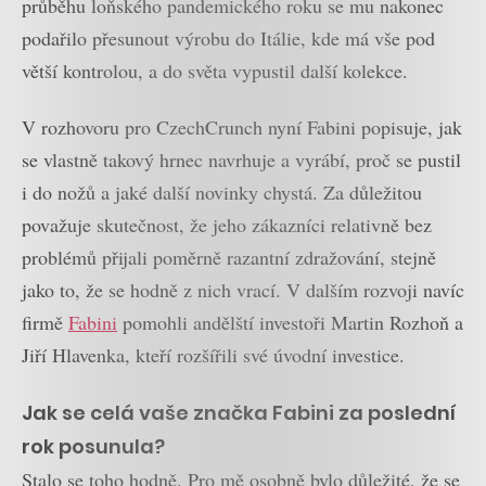
průběhu loňského pandemického roku se mu nakonec
podařilo přesunout výrobu do Itálie, kde má vše pod
větší kontrolou, a do světa vypustil další kolekce.
V rozhovoru pro CzechCrunch nyní Fabini popisuje, jak
se vlastně takový hrnec navrhuje a vyrábí, proč se pustil
i do nožů a jaké další novinky chystá. Za důležitou
považuje skutečnost, že jeho zákazníci relativně bez
problémů přijali poměrně razantní zdražování, stejně
jako to, že se hodně z nich vrací. V dalším rozvoji navíc
firmě
Fabini
pomohli andělští investoři Martin Rozhoň a
Jiří Hlavenka, kteří rozšířili své úvodní investice.
Jak se celá vaše značka Fabini za poslední
rok posunula?
Stalo se toho hodně. Pro mě osobně bylo důležité, že se