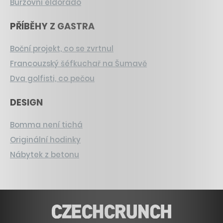
Burzovní eldorádo
PŘÍBĚHY Z GASTRA
Boční projekt, co se zvrtnul
Francouzský šéfkuchař na Šumavě
Dva golfisti, co pečou
DESIGN
Bomma není tichá
Originální hodinky
Nábytek z betonu