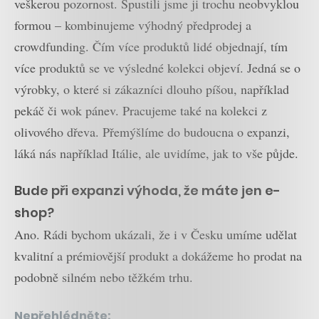
veškerou pozornost. Spustili jsme ji trochu neobvyklou
formou – kombinujeme výhodný předprodej a
crowdfunding. Čím více produktů lidé objednají, tím
více produktů se ve výsledné kolekci objeví. Jedná se o
výrobky, o které si zákazníci dlouho píšou, například
pekáč či wok pánev. Pracujeme také na kolekci z
olivového dřeva. Přemýšlíme do budoucna o expanzi,
láká nás například Itálie, ale uvidíme, jak to vše půjde.
Bude při expanzi výhoda, že máte jen e-
shop?
Ano. Rádi bychom ukázali, že i v Česku umíme udělat
kvalitní a prémiovější produkt a dokážeme ho prodat na
podobně silném nebo těžkém trhu.
Nepřehlédněte: