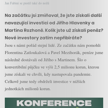
Jan Fabini se pustil také do nožů
Na začátku jsi zmiňoval, že jste získali další
navazující investici od Jiřího Hlavenky a
Martina Rozhoně. Kolik jste už získali peněz?
Nové investory zatím nepřibíráte?
Jsou s námi pořád stejní lidé. Ze začátku nám pomohli
Florentina Zatloukalová a Pavel Mezihorák, peníze jsme
následně dostávali od Jiřího s Martinem. Šlo o
konvertibilní půjčku ve výši 2,5 milionu korun, kterou
jsme získali ve chvíli, kdy nastupovala pandemie.
Celkově jsme tedy obdrželi investice v nižších
jednotkách milionů korun.