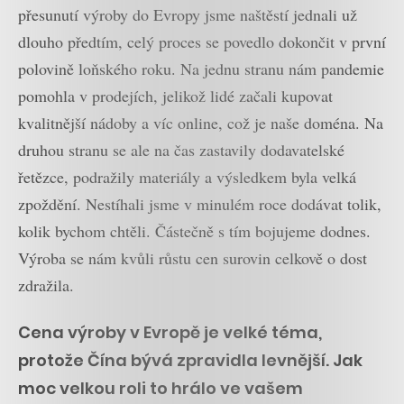
přesunutí výroby do Evropy jsme naštěstí jednali už
dlouho předtím, celý proces se povedlo dokončit v první
polovině loňského roku. Na jednu stranu nám pandemie
pomohla v prodejích, jelikož lidé začali kupovat
kvalitnější nádoby a víc online, což je naše doména. Na
druhou stranu se ale na čas zastavily dodavatelské
řetězce, podražily materiály a výsledkem byla velká
zpoždění. Nestíhali jsme v minulém roce dodávat tolik,
kolik bychom chtěli. Částečně s tím bojujeme dodnes.
Výroba se nám kvůli růstu cen surovin celkově o dost
zdražila.
Cena výroby v Evropě je velké téma,
protože Čína bývá zpravidla levnější. Jak
moc velkou roli to hrálo ve vašem