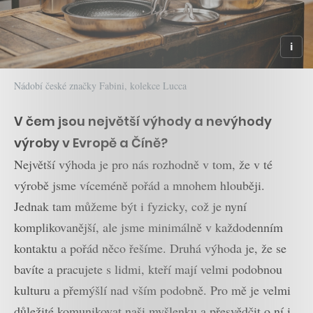
Nádobí české značky Fabini, kolekce Lucca
V čem jsou největší výhody a nevýhody
výroby v Evropě a Číně?
Největší výhoda je pro nás rozhodně v tom, že v té
výrobě jsme víceméně pořád a mnohem hlouběji.
Jednak tam můžeme být i fyzicky, což je nyní
komplikovanější, ale jsme minimálně v každodenním
kontaktu a pořád něco řešíme. Druhá výhoda je, že se
bavíte a pracujete s lidmi, kteří mají velmi podobnou
kulturu a přemýšlí nad vším podobně. Pro mě je velmi
důležité komunikovat naši myšlenku a přesvědčit o ní i