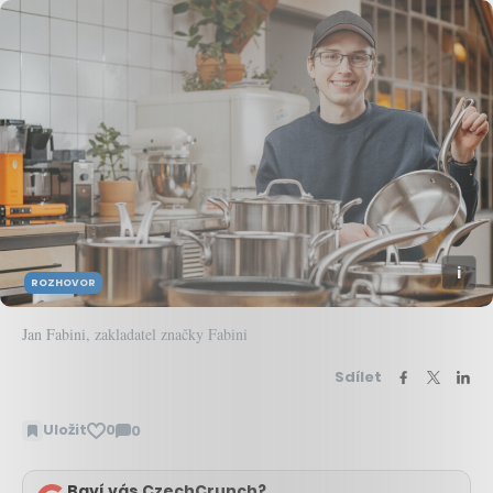
ROZHOVOR
Jan Fabini, zakladatel značky Fabini
Sdílet
Uložit
0
0
Zobrazit
komentáře
Baví vás CzechCrunch?