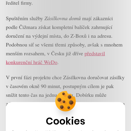
ředitel firmy.
Spuštěním služby
Zásilkovna domů
mají zákazníci
podle Čižmara získat kompletní balíček zahrnující
doručení na výdejní místa, do Z-Boxů i na adresu.
Podobnou síť se všemi třemi způsoby, avšak s mnohem
menším rozsahem, v Česku již dříve
představil
konkurenční hráč WeDo
.
V první fázi projektu chce Zásilkovna doručovat zásilky
v časovém okně 90 minut, postupným cílem je pak
snížit tento čas na jednu hodinu. Dobírku může
zákazník zaplatit předem v mobilní aplikaci nebo přímo
e-shopu, případně pak u řidičů, kteří budou mít k
Cookies
dispozici terminál a budou přijímat i hotovost.