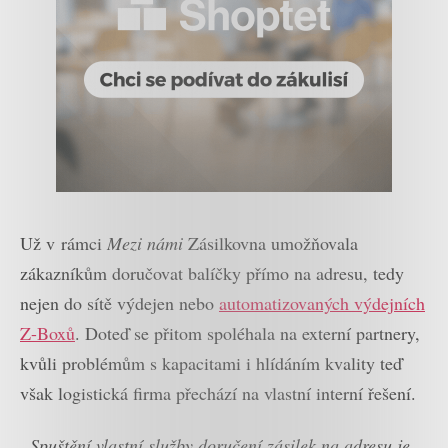
Už v rámci
Mezi námi
Zásilkovna umožňovala
zákazníkům doručovat balíčky přímo na adresu, tedy
nejen do sítě výdejen nebo
automatizovaných výdejních
Z-Boxů
. Doteď se přitom spoléhala na externí partnery,
kvůli problémům s kapacitami i hlídáním kvality teď
však logistická firma přechází na vlastní interní řešení.
„Spuštění vlastní služby doručení zásilek na adresu je