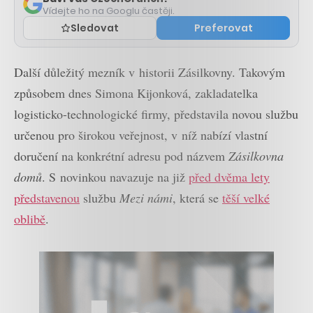
Vídejte ho na Googlu častěji.
Sledovat
Preferovat
Další důležitý mezník v historii Zásilkovny. Takovým
způsobem dnes Simona Kijonková, zakladatelka
logisticko-technologické firmy, představila novou službu
určenou pro širokou veřejnost, v níž nabízí vlastní
doručení na konkrétní adresu pod názvem
Zásilkovna
domů
. S novinkou navazuje na již
před dvěma lety
představenou
službu
Mezi námi
, která se
těší velké
oblibě
.