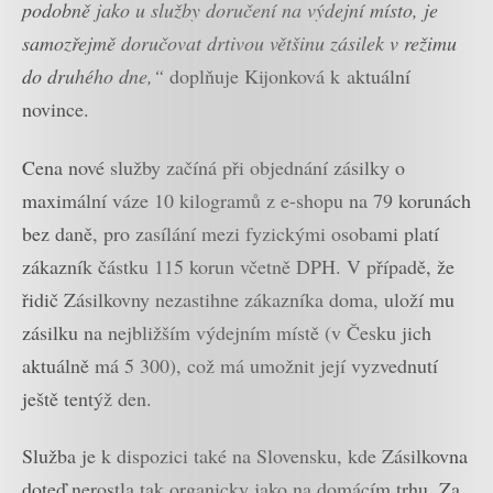
podobně jako u služby doručení na výdejní místo, je
samozřejmě doručovat drtivou většinu zásilek v režimu
do druhého dne,“
doplňuje Kijonková k aktuální
novince.
Cena nové služby začíná při objednání zásilky o
maximální váze 10 kilogramů z e-shopu na 79 korunách
bez daně, pro zasílání mezi fyzickými osobami platí
zákazník částku 115 korun včetně DPH. V případě, že
řidič Zásilkovny nezastihne zákazníka doma, uloží mu
zásilku na nejbližším výdejním místě (v Česku jich
aktuálně má 5 300), což má umožnit její vyzvednutí
ještě tentýž den.
Služba je k dispozici také na Slovensku, kde Zásilkovna
doteď nerostla tak organicky jako na domácím trhu. Za