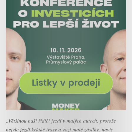
„Většinou naši řidiči jezdí v malých autech, protože
nejvíc jezdí krátké trasy a vozí malé zásilky, navíc