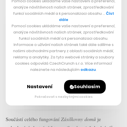
Pomocí cookies ukládáme vaše nastavení a preferencí,
Nastartujte svou kariéru
analýze návštěvnosti našich stránek, zprostředkování
Více na CzechCrunch Jobs
funkcí sociálních médií a k personalizaci obsahu …
Číst
dále
Pomocí cookies ukládáme vaše nastavení a preferencí,
analýze návštěvnosti našich stránek, zprostředkování
funkcí sociálních médií a k personalizaci obsahu.
Informace o užívání našich stránek také dále sdílíme s
našimi obchodními partnery z oblasti sociálních médií,
reklamy a analytiky. Za tyto webové stránky a soubory
cookies odpovídá CzechCrunch s.r.o. Více informací
naleznete na následujícím
odkazu
.
Nastavení
Souhlasím
Pokračovat s nezbytnými cookies
Součástí celého fungování
Zásilkovny domů
je