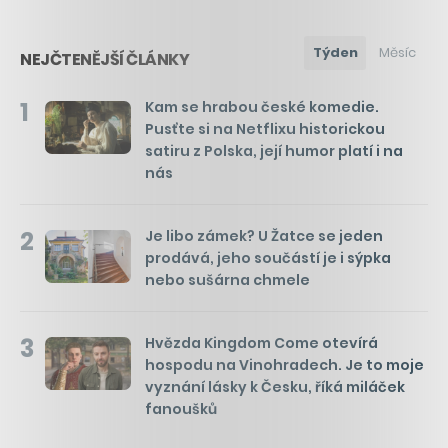
Týden
Měsíc
NEJČTENĚJŠÍ ČLÁNKY
1
Kam se hrabou české komedie.
Pusťte si na Netflixu historickou
satiru z Polska, její humor platí i na
nás
2
Je libo zámek? U Žatce se jeden
prodává, jeho součástí je i sýpka
nebo sušárna chmele
3
Hvězda Kingdom Come otevírá
hospodu na Vinohradech. Je to moje
vyznání lásky k Česku, říká miláček
fanoušků