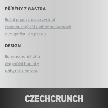
PŘÍBĚHY Z GASTRA
Boční projekt, co se zvrtnul
Francouzský šéfkuchař na Šumavě
Dva golfisti, co pečou
DESIGN
Bomma není tichá
Originální hodinky
Nábytek z betonu