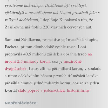
využíváme mikrodepa. Dokážeme být rychlejší,
efektivnější a nezatěžujeme tak životní prostředí jako s
velkými dodávkami,“
doplňuje Kijonková s tím, že
Zásilkovna má flotilu 220 vlastních červených aut.
Samotná Zásilkovna, respektive její mateřská skupina
Packeta, přitom dlouhodobě rychle roste. Loni
přepravila 40,5 milionu zásilek a dosáhla tržeb
na
úrovni 2,5 miliardy korun
, což je
meziročně
dvojnásobek
. Letos cílí na pět miliard korun, v souladu
s tímto očekáváním během prvních tří měsíců letoška
přesáhla hranici jedné miliardy korun, což se za jeden
kvartál
stalo poprvé v jedenáctileté historii firmy
.
Nepřehlédněte: