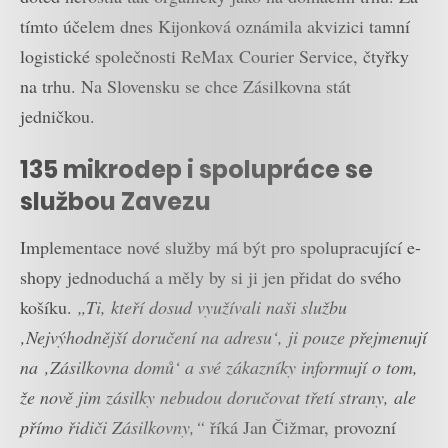
tímto účelem dnes Kijonková oznámila akvizici tamní
logistické společnosti ReMax Courier Service, čtyřky
na trhu. Na Slovensku se chce Zásilkovna stát
jedničkou.
135 mikrodep i spolupráce se
službou Zavezu
Implementace nové služby má být pro spolupracující e-
shopy jednoduchá a měly by si ji jen přidat do svého
košíku.
„Ti, kteří dosud využívali naši službu
‚Nejvýhodnější doručení na adresu‘, ji pouze přejmenují
na ‚Zásilkovna domů‘ a své zákazníky informují o tom,
že nově jim zásilky nebudou doručovat třetí strany, ale
přímo řidiči Zásilkovny,“
říká Jan Čižmar, provozní