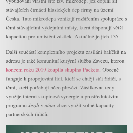
vybudování vlastní sítě tzv. mikrodep, jež doplní síť
stávajících čtrnácti klasických dep firmy na území
Česka. Tato mikrodepa vznikají rozšířením spolupráce s
těmi stávajícími výdejními místy, která disponují větší
kapacitou pro umístění zásilek. Aktuálně je jich 135.
Další součástí komplexního projektu zasílání balíčků na
adresu je také komunitní kurýrní služba Zavezu, kterou
koncem roku 2019 koupila skupina Packeta
. Obecně
funguje k propojování lidí, kteří se chtějí stát řidiči, s
těmi, kteří potřebují něco převézt. Zásilkovna tedy
využije interní skupinové synergie a prostřednictvím
programu
Jezdi s námi
chce využít volné kapacity
partnerských řidičů.