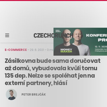
E-COMMERCE
–
29. 6. 2021
–
3 min čtení
Zásilkovna bude sama doručovat
až domů, vybudovala kvůli tomu
135 dep. Nelze se spoléhat jen na
externí partnery, hlásí
PETER BREJČÁK