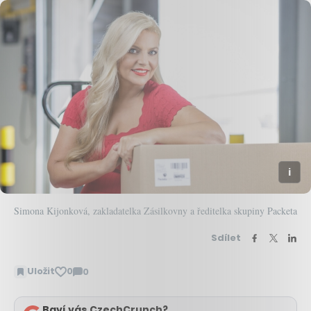
Simona Kijonková, zakladatelka Zásilkovny a ředitelka skupiny Packeta
Sdílet
Uložit
0
0
Zobrazit
komentáře
Baví vás CzechCrunch?