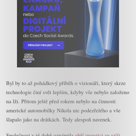
Byl by to až pohádkový příběh o vizionáři, který skrze
technologie činí svět lepším, kdyby vše nebylo založeno
na lži. Přitom ještě před rokem nebylo na činnosti
americké automobilky Nikola nic podezřelého a vše
šlapalo jako na drátkách. Tedy alespoň navenek.
Společnost v té době oznámila
obří investici ve výši