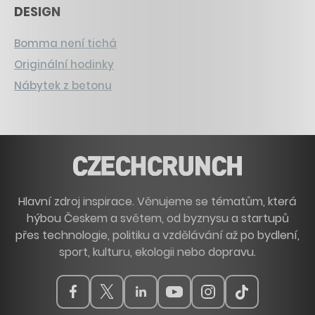
DESIGN
Bomma není tichá
Originální hodinky
Nábytek z betonu
Hlavní zdroj inspirace. Věnujeme se tématům, která
hýbou Českem a světem, od byznysu a startupů
přes technologie, politiku a vzdělávání až po bydlení,
sport, kulturu, ekologii nebo dopravu.