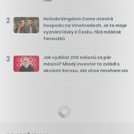
nás
2
Hvězda Kingdom Come otevírá
hospodu na Vinohradech. Je to moje
vyznání lásky k Česku, říká miláček
fanoušků
3
Jak vydělat 200 milionů za pár
měsíců? Mladý investor to zvládl s
akciemi Xeroxu, ale chce mnohem víc