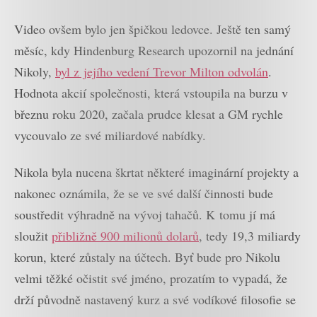
Video ovšem bylo jen špičkou ledovce. Ještě ten samý
měsíc, kdy Hindenburg Research upozornil na jednání
Nikoly,
byl z jejího vedení Trevor Milton odvolán
.
Hodnota akcií společnosti, která vstoupila na burzu v
březnu roku 2020, začala prudce klesat a GM rychle
vycouvalo ze své miliardové nabídky.
Nikola byla nucena škrtat některé imaginární projekty a
nakonec oznámila, že se ve své další činnosti bude
soustředit výhradně na vývoj tahačů. K tomu jí má
sloužit
přibližně 900 milionů dolarů
, tedy 19,3 miliardy
korun, které zůstaly na účtech. Byť bude pro Nikolu
velmi těžké očistit své jméno, prozatím to vypadá, že
drží původně nastavený kurz a své vodíkové filosofie se