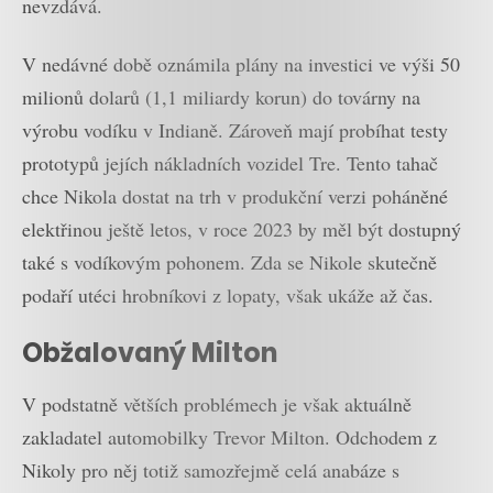
nevzdává.
V nedávné době oznámila plány na investici ve výši 50
milionů dolarů (1,1 miliardy korun) do továrny na
výrobu vodíku v Indianě. Zároveň mají probíhat testy
prototypů jejích nákladních vozidel Tre. Tento tahač
chce Nikola dostat na trh v produkční verzi poháněné
elektřinou ještě letos, v roce 2023 by měl být dostupný
také s vodíkovým pohonem. Zda se Nikole skutečně
podaří utéci hrobníkovi z lopaty, však ukáže až čas.
Obžalovaný Milton
V podstatně větších problémech je však aktuálně
zakladatel automobilky Trevor Milton. Odchodem z
Nikoly pro něj totiž samozřejmě celá anabáze s