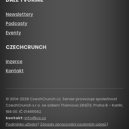
Newslettery
Podcasty
Eventy
CZECHCRUNCH
Inzerce
Kontakt
© 2014-2026 CzechCrunch.cz. Server provozuje společnost
CzechCrunch s.r.o. se sídlem Thámova 289/13, Praha 8 – Karlín,
186 00. IČ 01465562.
kontakt:
info@cc.cz
Podmínky užívání
|
Zásady zpracování osobních údajů
|