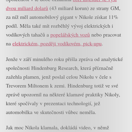
dvou miliard dolarů
(43 miliard korun) ze strany GM,
za níž měl automobilový gigant v Nikole získat 11%
podíl. Měla také mít rozběhlý vývoj elektrických i
vodíkových tahačů a
popelářských vozů
nebo pracovat
na
elektrickém, později vodíkovém, pick-upu
.
Jenže v září minulého roku přišla zpráva od analytické
společnosti Hindenburg Research, která příznačně
zažehla plamen, jenž poslal celou Nikolu v čele s
Trevorem Miltonem k zemi. Hindenburg totiž ve své
zprávě upozornil na některé klamavé praktiky Nikoly,
které spočívaly v prezentaci technologií, jež
automobilka ve skutečnosti vůbec neměla.
Jak moc Nikola klamala, dokládá video, v němž