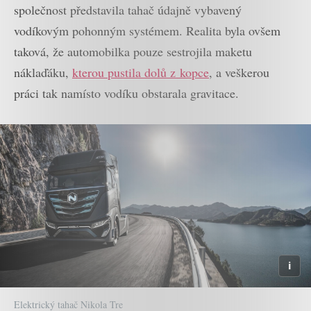
společnost představila tahač údajně vybavený
vodíkovým pohonným systémem. Realita byla ovšem
taková, že automobilka pouze sestrojila maketu
náklaďáku,
kterou pustila dolů z kopce
, a veškerou
práci tak namísto vodíku obstarala gravitace.
Elektrický tahač Nikola Tre