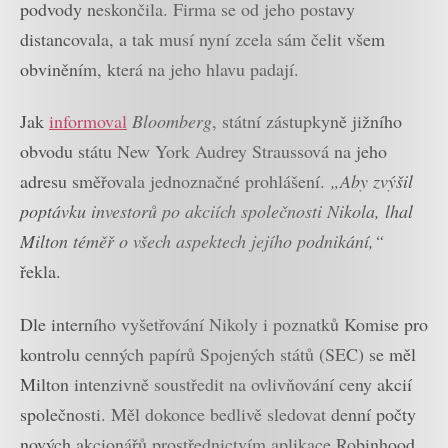
podvody neskončila. Firma se od jeho postavy
distancovala, a tak musí nyní zcela sám čelit všem
obviněním, která na jeho hlavu padají.
Jak
informoval
Bloomberg
, státní zástupkyně jižního
obvodu státu New York Audrey Straussová na jeho
adresu směřovala jednoznačné prohlášení.
„Aby zvýšil
poptávku investorů po akciích společnosti Nikola, lhal
Milton téměř o všech aspektech jejího podnikání,“
řekla.
Dle interního vyšetřování Nikoly i poznatků Komise pro
kontrolu cenných papírů Spojených států (SEC) se měl
Milton intenzivně soustředit na ovlivňování ceny akcií
společnosti. Měl dokonce bedlivě sledovat denní počty
nových akcionářů prostřednictvím aplikace Robinhood,