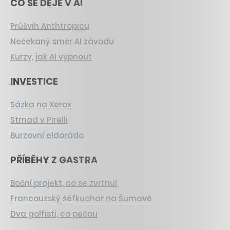
CO SE DĚJE V AI
Průšvih Anthtropicu
Nečekaný směr AI závodu
Kurzy, jak AI vypnout
INVESTICE
Sázka na Xerox
Strnad v Pirelli
Burzovní eldorádo
PŘÍBĚHY Z GASTRA
Boční projekt, co se zvrtnul
Francouzský šéfkuchař na Šumavě
Dva golfisti, co pečou