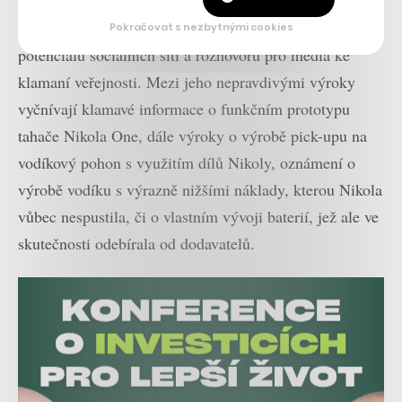
Milton měl podle žalobců také naplno využívat
Pokračovat s nezbytnými cookies
potenciálu sociálních sítí a rozhovorů pro média ke
klamaní veřejnosti. Mezi jeho nepravdivými výroky
vyčnívají klamavé informace o funkčním prototypu
tahače Nikola One, dále výroky o výrobě pick-upu na
vodíkový pohon s využitím dílů Nikoly, oznámení o
výrobě vodíku s výrazně nižšími náklady, kterou Nikola
vůbec nespustila, či o vlastním vývoji baterií, jež ale ve
skutečnosti odebírala od dodavatelů.