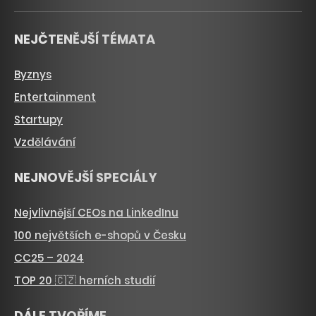
NEJČTENĚJŠÍ TÉMATA
Byznys
Entertainment
Startupy
Vzdělávání
NEJNOVĚJŠÍ SPECIÁLY
Nejvlivnější CEOs na LinkedInu
100 největších e-shopů v Česku
CC25 – 2024
TOP 20 🇨🇿 herních studií
DÁLE TVOŘÍME