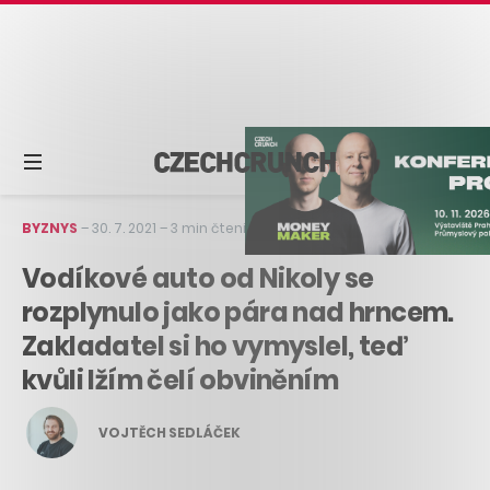
BYZNYS
–
30. 7. 2021
–
3 min čtení
Vodíkové auto od Nikoly se
rozplynulo jako pára nad hrncem.
Zakladatel si ho vymyslel, teď
kvůli lžím čelí obviněním
VOJTĚCH SEDLÁČEK