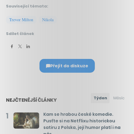
Související témata:
Trevor Milton
Nikola
Sdílet článek
Přejít do diskuze
Týden
Měsíc
NEJČTENĚJŠÍ ČLÁNKY
1
Kam se hrabou české komedie.
Pusťte si na Netflixu historickou
satiru z Polska, její humor platí i na