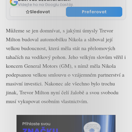
Vídejte ho na Googlu častěji.
Sledovat
Preferovat
Můžeme se jen domnívat, s jakými úmysly Trevor
Milton budoval automobilku Nikola a sliboval její
velkou budoucnost, která měla stát na přelomových
tahačích na vodíkový pohon. Jeho velkým slovům věřil i
koncern General Motors (GM), s nímž měla Nikola
podepsanou velkou smlouvu o vzájemném partnerství a
masivní investici. Nakonec ale všechno bylo trochu
jinak, Trevor Milton nyní čelí žalobě a svou svobodu
musí vykupovat osobním vlastnictvím.