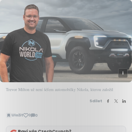
Trevor Milton už není šéfem automobilky Nikola, kterou založil
Sdílet
Uložit
0
0
Zobrazit
komentáře
Baví vás CzechCrunch?