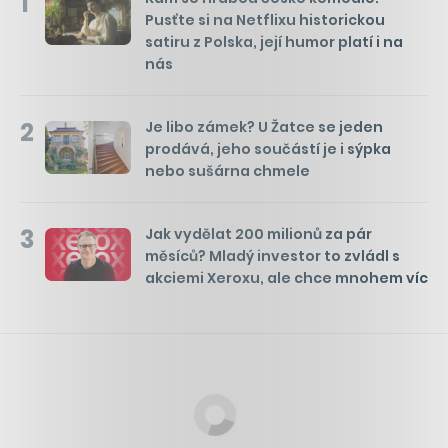
1
Pusťte si na Netflixu historickou
satiru z Polska, její humor platí i na
nás
2
Je libo zámek? U Žatce se jeden
prodává, jeho součástí je i sýpka
nebo sušárna chmele
3
Jak vydělat 200 milionů za pár
měsíců? Mladý investor to zvládl s
akciemi Xeroxu, ale chce mnohem víc