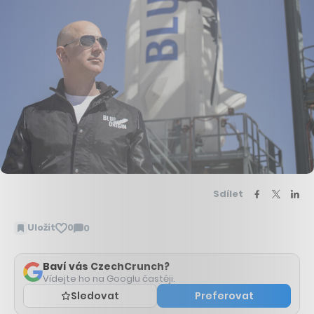
Sdílet
Uložit
0
0
Zobrazit
komentáře
Baví vás CzechCrunch?
Vídejte ho na Googlu častěji.
Sledovat
Preferovat