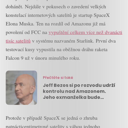
dohánět. Nejdále v pokusech o zavedení velkých
konstelací internetových satelitů je startup SpaceX
Elona Muska. Ten na rozdíl od Amazonu již má
povolení od FCC na
vypuštění celkem více než dvanácti
tisíc satelitů
v systému nazvaném Starlink. První dva
testovací kusy vypustila na oběžnou dráhu raketa
Falcon 9 už v únoru minulého roku.
Přečtěte si také
Jeff Bezos si po rozvodu udrží
kontrolu nad Amazonem.
Jeho exmanželka bude
jednou z nejbohatších žen
světa
Protože v případě SpaceX se jedná o zhruba
patnácticentimetrové satelity s váhou jednoho