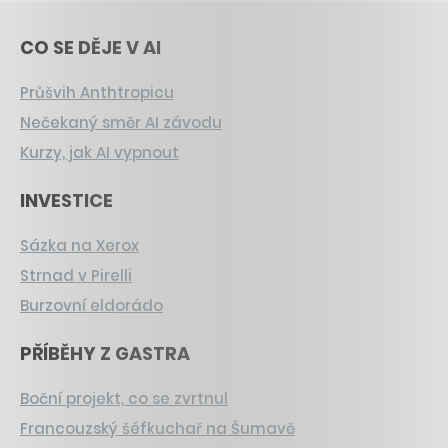
CO SE DĚJE V AI
Průšvih Anthtropicu
Nečekaný směr AI závodu
Kurzy, jak AI vypnout
INVESTICE
Sázka na Xerox
Strnad v Pirelli
Burzovní eldorádo
PŘÍBĚHY Z GASTRA
Boční projekt, co se zvrtnul
Francouzský šéfkuchař na Šumavě