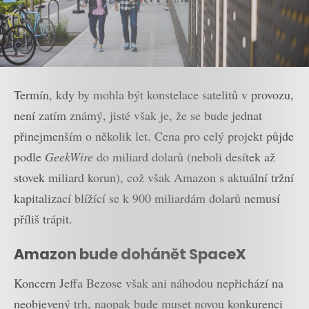
Termín, kdy by mohla být konstelace satelitů v provozu,
není zatím známý, jisté však je, že se bude jednat
přinejmenším o několik let. Cena pro celý projekt půjde
podle
GeekWire
do miliard dolarů (neboli desítek až
stovek miliard korun), což však Amazon s aktuální tržní
kapitalizací blížící se k 900 miliardám dolarů nemusí
příliš trápit.
Amazon bude dohánět SpaceX
Koncern Jeffa Bezose však ani náhodou nepřichází na
neobjevený trh, naopak bude muset novou konkurenci