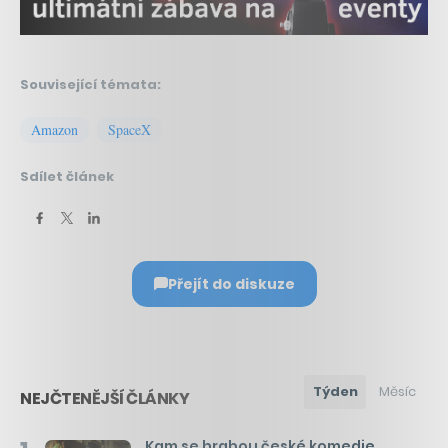
Související témata:
Amazon
SpaceX
Sdílet článek
Přejít do diskuze
Týden
Měsíc
NEJČTENĚJŠÍ ČLÁNKY
Kam se hrabou české komedie.