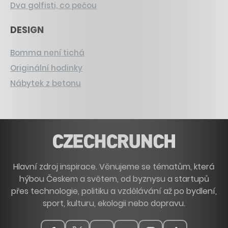
Dva golfisti, co pečou
DESIGN
Bomma není tichá
Originální hodinky
Nábytek z betonu
Hlavní zdroj inspirace. Věnujeme se tématům, která
hýbou Českem a světem, od byznysu a startupů
přes technologie, politiku a vzdělávání až po bydlení,
sport, kulturu, ekologii nebo dopravu.