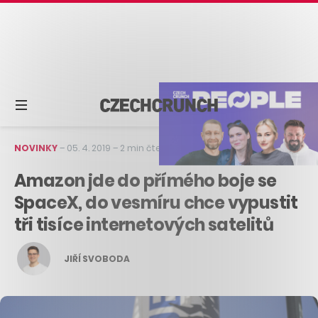
NOVINKY
–
05. 4. 2019
–
2 min čtení
Amazon jde do přímého boje se
SpaceX, do vesmíru chce vypustit
tři tisíce internetových satelitů
JIŘÍ SVOBODA