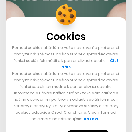
Cookies
Pomocí cookies ukládáme vaše nastavení a preferencí,
analýze návštěvnosti našich stránek, zprostředkování
funkcí sociálních médií a k personalizaci obsahu …
Číst
dále
Pomocí cookies ukládáme vaše nastavení a preferencí,
analýze návštěvnosti našich stránek, zprostředkování
funkcí sociálních médií a k personalizaci obsahu.
Podle odhadů OSN nemá přístup k internetu více než
Informace o užívání našich stránek také dále sdílíme s
polovina světové populace, což je potenciál, který
našimi obchodními partnery z oblasti sociálních médií,
reklamy a analytiky. Za tyto webové stránky a soubory
pochopitelně láká mnohem více firem než jen Amazon
cookies odpovídá CzechCrunch s.r.o. Více informací
a SpaceX. Například startup OneWeb získal od
naleznete na následujícím
odkazu
.
investorů celkem 3 miliardy dolarů a na oběžnou dráhu