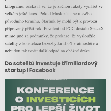
kilogramu, očekává se, že je začnou rakety vynášet ve
velkém ještě letos. Pokud Musk zůstane u svého
původního termínu, Starlink by mohl být k provozu
připravený příští rok. Povolení od FCC dostalo SpaceX
mimo jiné za podmínky, že prokáže, že vysloužilé
satelity z konstelace bezezbytku shoří v atmosféře a
nebudou tak tvořit další odpad na oběžné dráze.
Do satelitů investuje třímiliardový
startup i Facebook