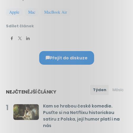
Apple
Mac
MacBook Air
Sdílet článek
Přejít do diskuze
Týden
Měsíc
NEJČTENĚJŠÍ ČLÁNKY
1
Kam se hrabou české komedie.
Pusťte si na Netflixu historickou
satiru z Polska, její humor platí i na
nás