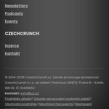
Newslettery
Podcasty
Eventy
CZECHCRUNCH
Inzerce
Kontakt
© 2014-2026 CzechCrunch.cz. Server provozuje společnost
CzechCrunch s.r.o. se sídlem Thámova 289/13, Praha 8 – Karlín,
186 00. IČ 01465562.
kontakt:
info@cc.cz
Podmínky užívání
|
Zásady zpracování osobních údajů
|
Obchodní podmínky
|
Návštěvní řád eventů
|
Nastavení