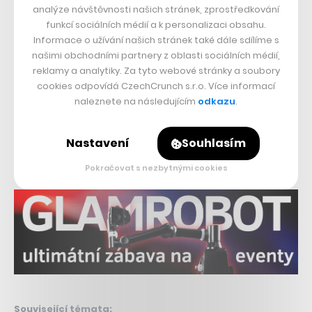
analýze návštěvnosti našich stránek, zprostředkování
a tak není divu, že vyžadují i mnohem větší upgrady
funkcí sociálních médií a k personalizaci obsahu.
vnitřní výbavy odpovídající dnešním technologiím.
Informace o užívání našich stránek také dále sdílíme s
našimi obchodními partnery z oblasti sociálních médií,
Dotazy padají pochopitelně na Retina displej, který je u
reklamy a analytiky. Za tyto webové stránky a soubory
produktů od Applu standardem, nebo vícero portů
cookies odpovídá CzechCrunch s.r.o. Více informací
Thunderbolt 3/USB-C. Nyní jim firma Tima Cooka
naleznete na následujícím
odkazu
.
(minimálně podle Kua) dává alespoň nějakou naději.
Nastavení
Souhlasím
Nepřehlédněte:
Pokračovat s nezbytnými cookies
Související témata: