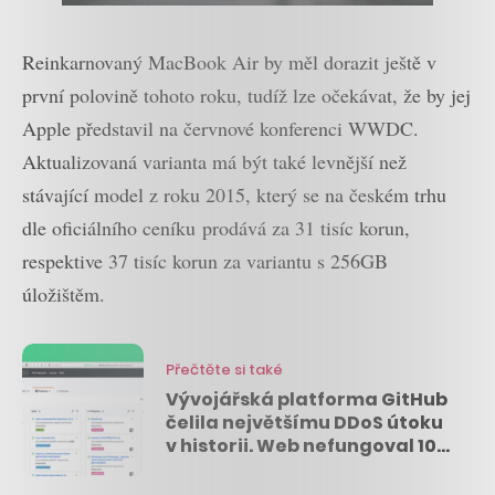
Reinkarnovaný MacBook Air by měl dorazit ještě v
první polovině tohoto roku, tudíž lze očekávat, že by jej
Apple představil na červnové konferenci WWDC.
Aktualizovaná varianta má být také levnější než
stávající model z roku 2015, který se na českém trhu
dle oficiálního ceníku prodává za 31 tisíc korun,
respektive 37 tisíc korun za variantu s 256GB
úložištěm.
Přečtěte si také
Vývojářská platforma GitHub
čelila největšímu DDoS útoku
v historii. Web nefungoval 10
minut