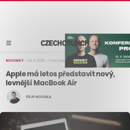
NOVINKY
–
06. 3. 2018
–
1 min čtení
Apple má letos představit nový,
levnější MacBook Air
FILIP HOUSKA