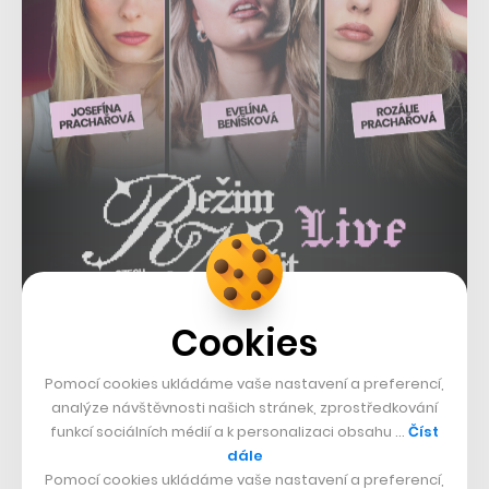
Cookies
Pomocí cookies ukládáme vaše nastavení a preferencí,
analýze návštěvnosti našich stránek, zprostředkování
https://youtu.be/NGM4PXbUnBc
funkcí sociálních médií a k personalizaci obsahu …
Číst
dále
Pomocí cookies ukládáme vaše nastavení a preferencí,
Řada lidí na tuto „žiletkovou“ konstrukci nedá dopustit,