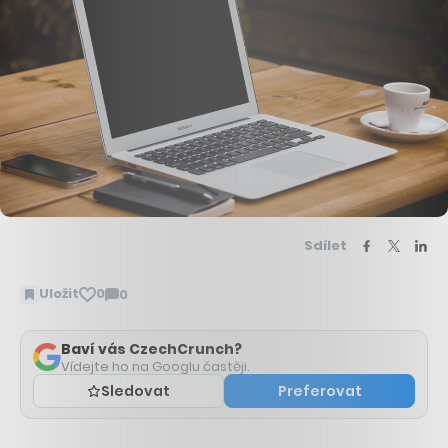
Sdílet
Uložit
0
0
Zobrazit
komentáře
Baví vás CzechCrunch?
Vídejte ho na Googlu častěji.
Sledovat
Preferovat