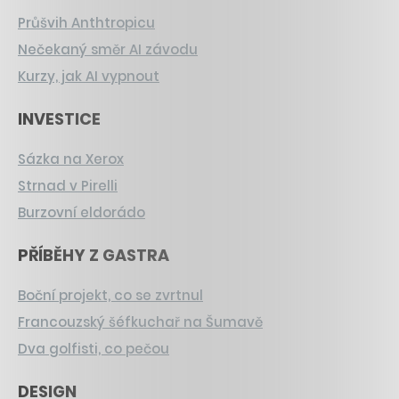
Průšvih Anthtropicu
Nečekaný směr AI závodu
Kurzy, jak AI vypnout
INVESTICE
Sázka na Xerox
Strnad v Pirelli
Burzovní eldorádo
PŘÍBĚHY Z GASTRA
Boční projekt, co se zvrtnul
Francouzský šéfkuchař na Šumavě
Dva golfisti, co pečou
DESIGN