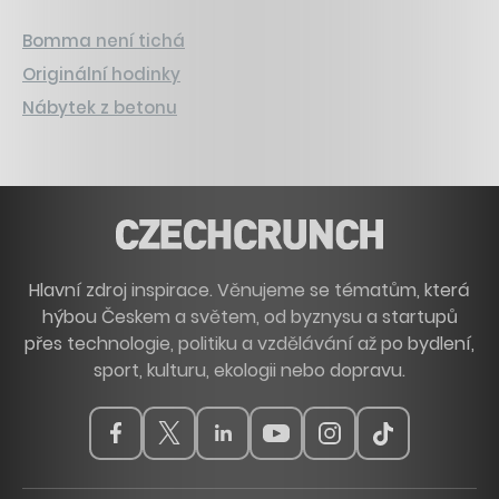
Bomma není tichá
Originální hodinky
Nábytek z betonu
Hlavní zdroj inspirace. Věnujeme se tématům, která
hýbou Českem a světem, od byznysu a startupů
přes technologie, politiku a vzdělávání až po bydlení,
sport, kulturu, ekologii nebo dopravu.