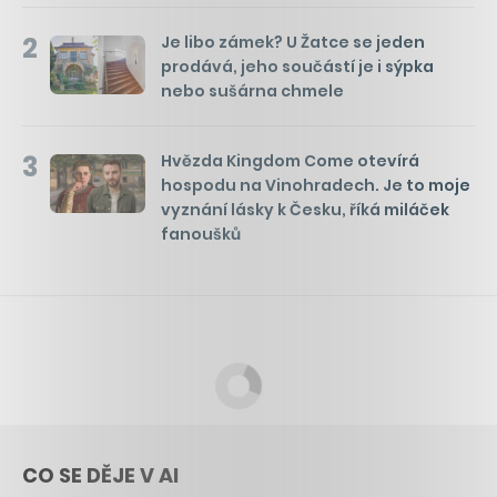
2
Je libo zámek? U Žatce se jeden
prodává, jeho součástí je i sýpka
nebo sušárna chmele
3
Hvězda Kingdom Come otevírá
hospodu na Vinohradech. Je to moje
vyznání lásky k Česku, říká miláček
fanoušků
CO SE DĚJE V AI