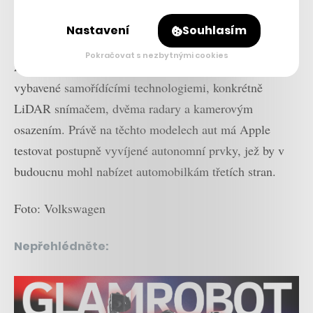
Nastavení
Souhlasím
Například serveru Bloomberg se loni v květnu podařilo
Pokračovat s nezbytnými cookies
získat
video
, na kterém je vidět SUV Lexus RX450h
vybavené samořídícími technologiemi, konkrétně
LiDAR snímačem, dvěma radary a kamerovým
osazením. Právě na těchto modelech aut má Apple
testovat postupně vyvíjené autonomní prvky, jež by v
budoucnu mohl nabízet automobilkám třetích stran.
Foto: Volkswagen
Nepřehlédněte: