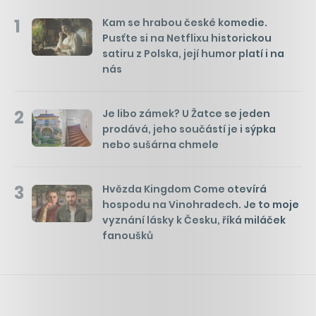
1
Kam se hrabou české komedie.
Pusťte si na Netflixu historickou
satiru z Polska, její humor platí i na
nás
2
Je libo zámek? U Žatce se jeden
prodává, jeho součástí je i sýpka
nebo sušárna chmele
3
Hvězda Kingdom Come otevírá
hospodu na Vinohradech. Je to moje
vyznání lásky k Česku, říká miláček
fanoušků