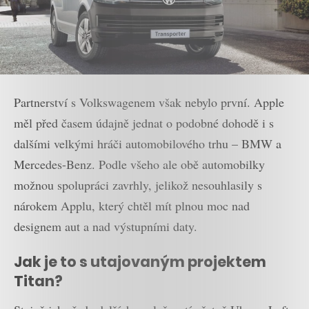
Partnerství s Volkswagenem však nebylo první. Apple
měl před časem údajně jednat o podobné dohodě i s
dalšími velkými hráči automobilového trhu – BMW a
Mercedes-Benz. Podle všeho ale obě automobilky
možnou spolupráci zavrhly, jelikož nesouhlasily s
nárokem Applu, který chtěl mít plnou moc nad
designem aut a nad výstupními daty.
Jak je to s utajovaným projektem
Titan?