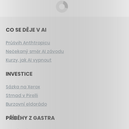
CO SE DĚJE V AI
Průšvih Anthtropicu
Nečekaný směr AI závodu
Kurzy, jak AI vypnout
INVESTICE
Sázka na Xerox
Strnad v Pirelli
Burzovní eldorádo
PŘÍBĚHY Z GASTRA