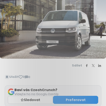
Sdílet
Uložit
0
0
Zobrazit
komentáře
Baví vás CzechCrunch?
Vídejte ho na Googlu častěji.
Sledovat
Preferovat