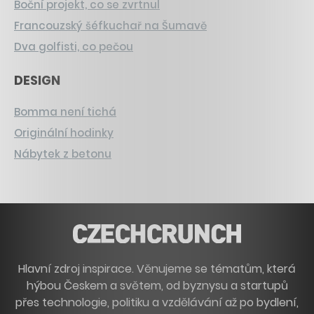
Boční projekt, co se zvrtnul
Francouzský šéfkuchař na Šumavě
Dva golfisti, co pečou
DESIGN
Bomma není tichá
Originální hodinky
Nábytek z betonu
Hlavní zdroj inspirace. Věnujeme se tématům, která
hýbou Českem a světem, od byznysu a startupů
přes technologie, politiku a vzdělávání až po bydlení,