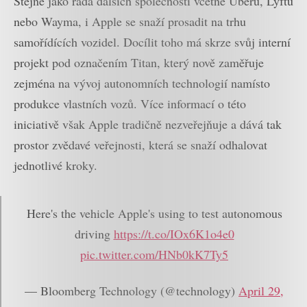
Stejně jako řada dalších společností včetně Uberu, Lyftu
nebo Wayma, i Apple se snaží prosadit na trhu
samořídících vozidel. Docílit toho má skrze svůj interní
projekt pod označením Titan, který nově zaměřuje
zejména na vývoj autonomních technologií namísto
produkce vlastních vozů. Více informací o této
iniciativě však Apple tradičně nezveřejňuje a dává tak
prostor zvědavé veřejnosti, která se snaží odhalovat
jednotlivé kroky.
Here's the vehicle Apple's using to test autonomous
driving
https://t.co/IOx6K1o4e0
pic.twitter.com/HNb0kK7Ty5
— Bloomberg Technology (@technology)
April 29,