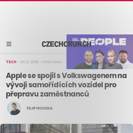
TECH
–
24. 5. 2018
–
1 min čtení
Apple se spojil s Volkswagenem na
vývoji samořídících vozidel pro
přepravu zaměstnanců
FILIP HOUSKA