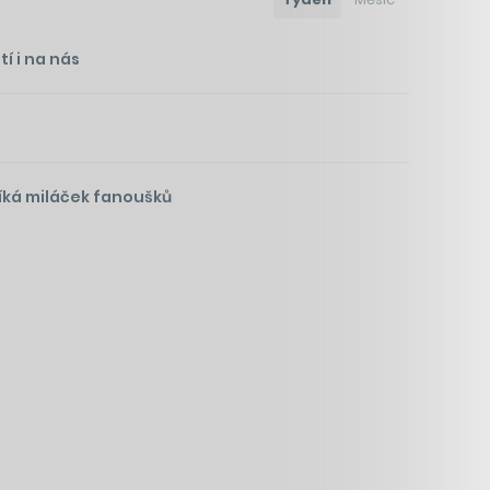
í i na nás
íká miláček fanoušků