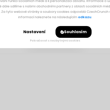
vání funkcí sociálních médií a k personalizaci obsahu. Informace o už
é dále sdílíme s našimi obchodními partnery z oblasti sociálních médi
y. Za tyto webové stránky a soubory cookies odpovídá CzechCrunch s.
informací naleznete na následujícím
odkazu
.
Nastavení
Souhlasím
Pokračovat s nezbytnými cookies