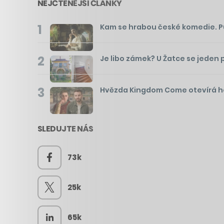
NEJČTENĚJŠÍ ČLÁNKY
1
Kam se hrabou české komedie. Pusť
2
Je libo zámek? U Žatce se jeden 
3
Hvězda Kingdom Come otevírá hos
SLEDUJTE NÁS
73k
25k
65k