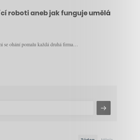
cí roboti aneb jak funguje umělá
rými se ohání pomalu každá druhá firma…
Týden
Měsíc