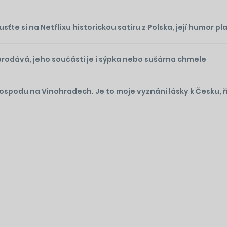
te si na Netflixu historickou satiru z Polska, její humor plat
prodává, jeho součástí je i sýpka nebo sušárna chmele
podu na Vinohradech. Je to moje vyznání lásky k Česku, ř