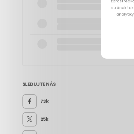
zprostředko
stránek tak
analytik
SLEDUJTE NÁS
73k
25k