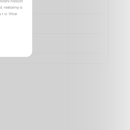
ívání našich
í, reklamy a
r.o. Více