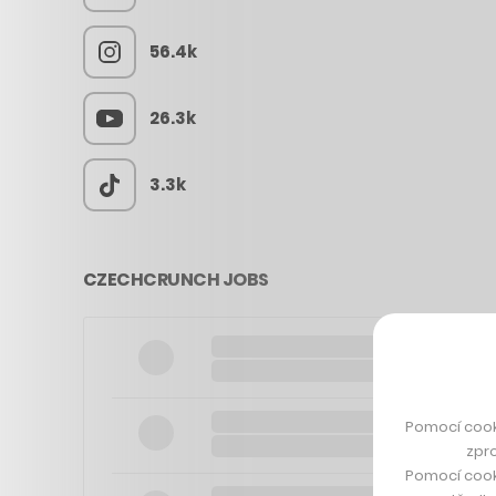
56.4k
26.3k
3.3k
CZECHCRUNCH JOBS
Pomocí cook
zpro
Pomocí cook