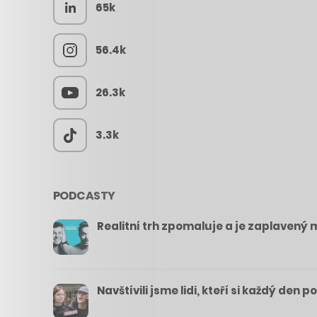
65k
56.4k
26.3k
3.3k
PODCASTY
Realitní trh zpomaluje a je zaplavený m
Navštívili jsme lidi, kteří si každý den 