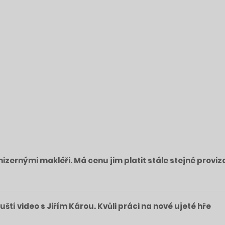
izernými makléři. Má cenu jim platit stále stejné proviz
pouští video s Jiřím Károu. Kvůli práci na nové ujeté hře