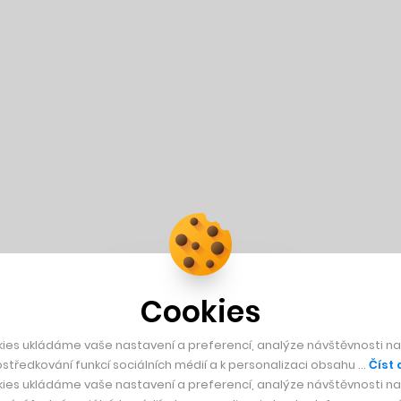
Cookies
ies ukládáme vaše nastavení a preferencí, analýze návštěvnosti naš
středkování funkcí sociálních médií a k personalizaci obsahu …
Číst 
ies ukládáme vaše nastavení a preferencí, analýze návštěvnosti naš