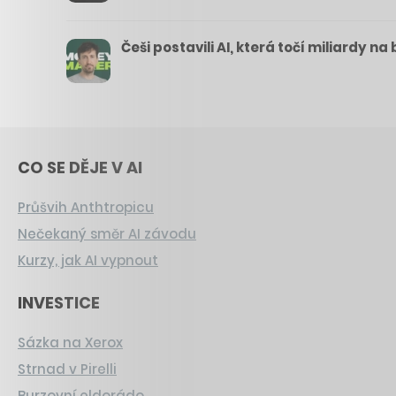
Češi postavili AI, která točí miliardy n
CO SE DĚJE V AI
Průšvih Anthtropicu
Nečekaný směr AI závodu
Kurzy, jak AI vypnout
INVESTICE
Sázka na Xerox
Strnad v Pirelli
Burzovní eldorádo