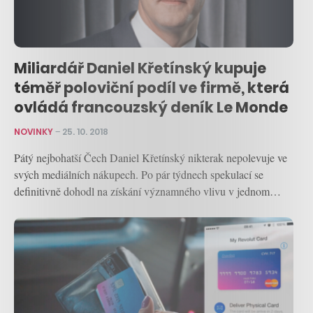
Miliardář Daniel Křetínský kupuje
téměř poloviční podíl ve firmě, která
ovládá francouzský deník Le Monde
NOVINKY
–
25. 10. 2018
Pátý nejbohatší Čech Daniel Křetínský nikterak nepolevuje ve
svých mediálních nákupech. Po pár týdnech spekulací se
definitivně dohodl na získání významného vlivu v jednom…