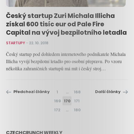
Český startup Zuri Michala Illicha
získal 600 tisíc eur od Pale Fire
Capital na vývoj bezpilotního letadla
STARTUPY
–
22. 10. 2018
Český startup pod dohledem internetového podnikatele Michala
Illicha vyvíjí bezpilotní letadlo pro osobní přepravu. Po vzoru
několika zahraničních startupů má mít i český stroj…
Předchozí články
Další články
1
…
168
169
170
171
172
…
180
CZECHCRUNCH WEEKLY