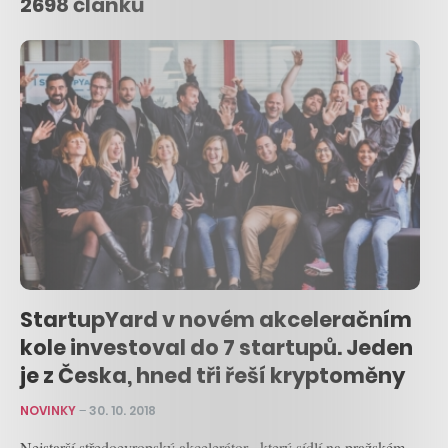
2698 článků
StartupYard v novém akceleračním
kole investoval do 7 startupů. Jeden
je z Česka, hned tři řeší kryptoměny
NOVINKY
–
30. 10. 2018
Nejstarší středoevropský akcelerátor , který sídlí na pražském