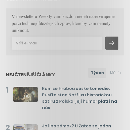
V newsletteru Weekly vám každou neděli naservírujeme
porci těch nejdůležitějších zpráv, které by vám neměly
uniknout.
Týden
Měsíc
NEJČTENĚJŠÍ ČLÁNKY
1
Kam se hrabou české komedie.
Pusťte si na Netflixu historickou
satiru z Polska, její humor platí i na
nás
2
Je libo zámek? U Žatce se jeden