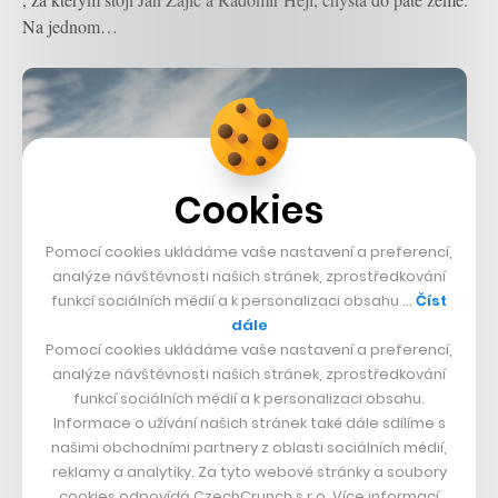
Na jednom…
Cookies
Pomocí cookies ukládáme vaše nastavení a preferencí,
analýze návštěvnosti našich stránek, zprostředkování
funkcí sociálních médií a k personalizaci obsahu …
Číst
dále
Pomocí cookies ukládáme vaše nastavení a preferencí,
analýze návštěvnosti našich stránek, zprostředkování
Tesla Model 3 pod milion korun se má
funkcí sociálních médií a k personalizaci obsahu.
prodávat do půl roku. Elon Musk
Informace o užívání našich stránek také dále sdílíme s
potřebuje efektivnější výrobu
našimi obchodními partnery z oblasti sociálních médií,
reklamy a analytiky. Za tyto webové stránky a soubory
TECH
–
23. 10. 2018
cookies odpovídá CzechCrunch s.r.o. Více informací