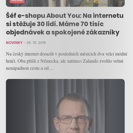
INSIDER
Šéf e-shopu About You: Na internetu
si stěžuje 30 lidí. Máme 70 tisíc
objednávek a spokojené zákazníky
NOVINKY
–
26. 10. 2018
Na český internet dorazili v posledních měsících dva velcí módní
hráči. Oba přišli z Německa, ale zatímco Zalando zvolilo velmi
nenápadnou cestu a od…