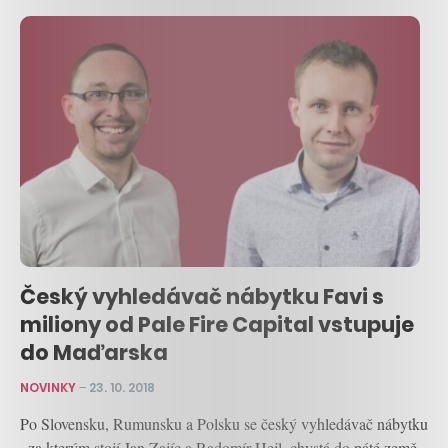
Český vyhledávač nábytku Favi s
miliony od Pale Fire Capital vstupuje
do Maďarska
NOVINKY
–
23. 10. 2018
Po Slovensku, Rumunsku a Polsku se český vyhledávač nábytku
, za kterým stojí Jan Zajíc a Radomír Hejl, chystá do páté země.