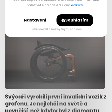
Svůj dosud nejdostupnější elektromobil představila Tesla v roce
naleznete na následujícím
odkazu
.
2016 a Elon Musk tehdy lákal na čtyřdvéřový elektrický sedan,
který bude začínat už na 35…
Nastavení
Souhlasím
Pokračovat s nezbytnými cookies
Švýcaři vyrobili první invalidní vozík z
grafenu. Je nejlehčí na světě a
pevnější, než kdyby byl z diamantu