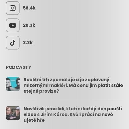
56.4k
26.3k
3.3k
PODCASTY
Realitní trh zpomaluje a je zaplavený
mizernými makléři. Má cenu jim platit stále
stejné provize?
Navštívili jsme lidi, kteří si každý den pouští
video s Jiřím Károu. Kvůli práci na nové
ujeté hře