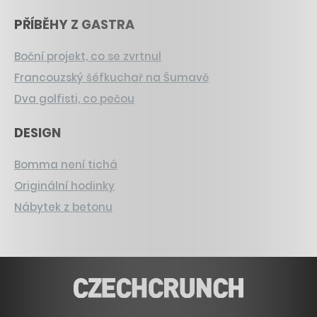
PŘÍBĚHY Z GASTRA
Boční projekt, co se zvrtnul
Francouzský šéfkuchař na Šumavě
Dva golfisti, co pečou
DESIGN
Bomma není tichá
Originální hodinky
Nábytek z betonu