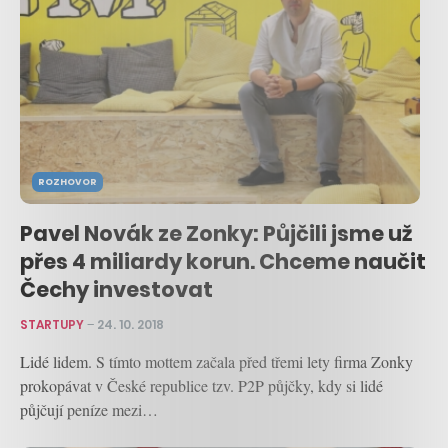
ROZHOVOR
Pavel Novák ze Zonky: Půjčili jsme už
přes 4 miliardy korun. Chceme naučit
Čechy investovat
STARTUPY
–
24. 10. 2018
Lidé lidem. S tímto mottem začala před třemi lety firma Zonky
prokopávat v České republice tzv. P2P půjčky, kdy si lidé
půjčují peníze mezi…