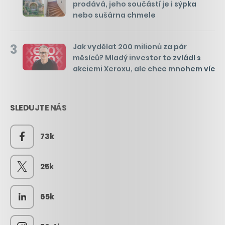
prodává, jeho součástí je i sýpka
nebo sušárna chmele
3
Jak vydělat 200 milionů za pár
měsíců? Mladý investor to zvládl s
akciemi Xeroxu, ale chce mnohem víc
SLEDUJTE NÁS
73k
25k
65k