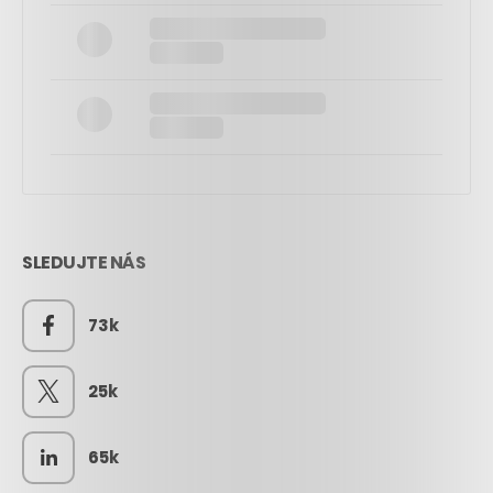
SLEDUJTE NÁS
73k
25k
65k