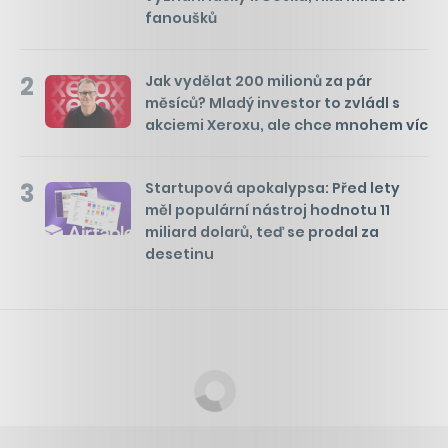
fanoušků
2
Jak vydělat 200 milionů za pár
měsíců? Mladý investor to zvládl s
akciemi Xeroxu, ale chce mnohem víc
3
Startupová apokalypsa: Před lety
měl populární nástroj hodnotu 11
miliard dolarů, teď se prodal za
desetinu