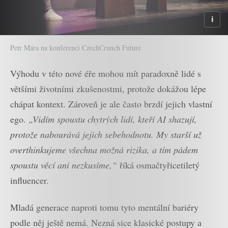
Petr Mára na konferenci CzechCrunch Future
Výhodu v této nové éře mohou mít paradoxně lidé s
většími životními zkušenostmi, protože dokážou lépe
chápat kontext. Zároveň je ale často brzdí jejich vlastní
ego.
„Vidím spoustu chytrých lidí, kteří AI shazují,
protože nabourává jejich sebehodnotu. My starší už
overthinkujeme všechna možná rizika, a tím pádem
spoustu věcí ani nezkusíme,“
říká osmačtyřicetiletý
influencer.
Mladá generace naproti tomu tyto mentální bariéry
podle něj ještě nemá. Nezná sice klasické postupy a