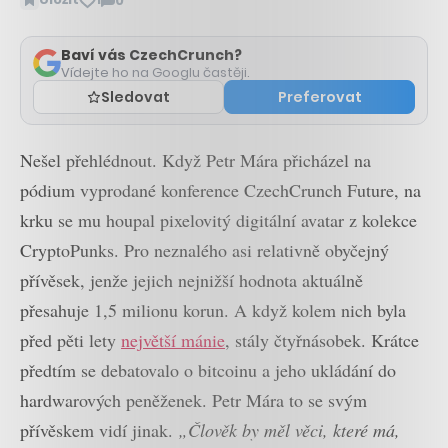
0
Zobrazit
komentáře
Baví vás CzechCrunch?
Vídejte ho na Googlu častěji.
Sledovat
Preferovat
Nešel přehlédnout. Když Petr Mára přicházel na
pódium vyprodané konference CzechCrunch Future, na
krku se mu houpal pixelovitý digitální avatar z kolekce
CryptoPunks. Pro neznalého asi relativně obyčejný
přívěsek, jenže jejich nejnižší hodnota aktuálně
přesahuje 1,5 milionu korun. A když kolem nich byla
před pěti lety
největší mánie
, stály čtyřnásobek. Krátce
předtím se debatovalo o bitcoinu a jeho ukládání do
hardwarových peněženek. Petr Mára to se svým
přívěskem vidí jinak.
„Člověk by měl věci, které má,