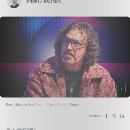
ONDŘEJ HOLZMAN
Petr Mára na konferenci CzechCrunch Future
Sdílet
Uložit
1