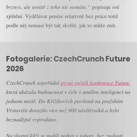
byznys, ale uvnitř z toho nic nemáte,“
popisuje své
zjištění. Vydělávat peníze relativně bez práce totiž
podle něj nemusí být tak skvělé, jak to může znít.
Fotogalerie: CzechCrunch Future
2026
CzechCrunch uspořádal
první ročník konference Future
,
která ukázala budoucnost v čele s umělou inteligencí na
jednom místě. Do Křižíkových pavilonů na pražském
Výstavišti dorazilo více než 900 návštěvníků a bylo
beznadějně vyprodáno.
Na vlastní kůži se mohli potkat s roboty, bez znalostí