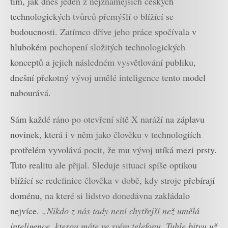
tím, jak dnes jeden z nejznámějších českých
technologických tvůrců přemýšlí o blížící se
budoucnosti. Zatímco dříve jeho práce spočívala v
hlubokém pochopení složitých technologických
konceptů a jejich následném vysvětlování publiku,
dnešní překotný vývoj umělé inteligence tento model
nabourává.
Sám každé ráno po otevření sítě X naráží na záplavu
novinek, která i v něm jako člověku v technologiích
protřelém vyvolává pocit, že mu vývoj utíká mezi prsty.
Tuto realitu ale přijal. Sleduje situaci spíše optikou
blížící se redefinice člověka v době, kdy stroje přebírají
doménu, na které si lidstvo donedávna zakládalo
nejvíce.
„Nikdo z nás tady není chytřejší než umělá
inteligence, kterou máte ve svém telefonu. Tuhle bitvu už