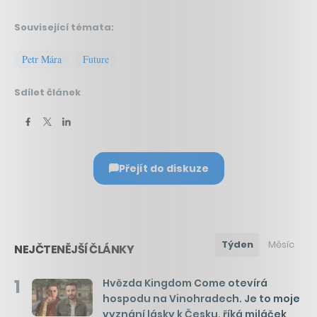
Související témata:
Petr Mára
Future
Sdílet článek
Přejít do diskuze
Týden
Měsíc
NEJČTENĚJŠÍ ČLÁNKY
1
Hvězda Kingdom Come otevírá
hospodu na Vinohradech. Je to moje
vyznání lásky k Česku, říká miláček