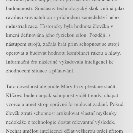
budoucnosti. Současný technologický skok vnímá jako
revoluci srovnatelnou s příchodem zemědělství nebo
industrializace. Historicky byla hodnota člověka v
kmeni definována jeho fyzickou silou. Později, s
nástupem strojů, začala hrát prim schopnost se stroji
operovat a budovat hodnotu kombinací rukou a hlavy.
Informační éra následně vyžadovala inteligenci ke
zhodnocení situace a plánování.
Tato dovednost ale podle Máry brzy přestane stačit.
Klíčová bude naopak schopnost vidět trendy, chápat
vzorce a umět stroji správně formulovat zadání. Pokud
člověk ztratí schopnost artikulovat vlastní myšlenky,
nedokáže z technologie dostat relevantní výsledek.
Nechat umělou inteligenci dělat veškerou práci přitom