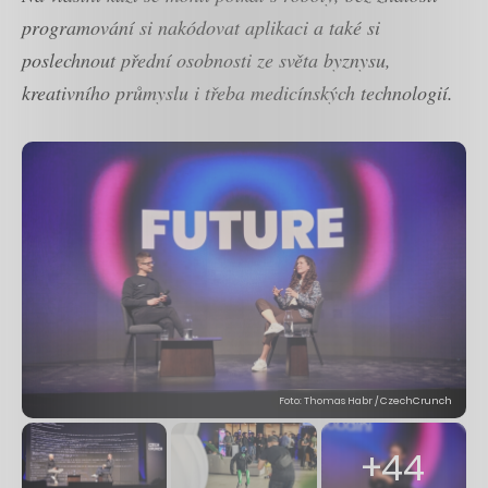
programování si nakódovat aplikaci a také si
poslechnout přední osobnosti ze světa byznysu,
kreativního průmyslu i třeba medicínských technologií.
Foto: Thomas Habr / CzechCrunch
+44