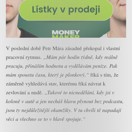
V poslední době Petr Mára zásadně překopal i vlastní
pracovní rytmus.
„Mám pár hodin týdně, kdy reálně
pracuju, přináším hodnotu a vydělávám peníze. Pak
mám spoustu času, který je plonkový,“
říká s tím, že
záměrně vyhledává stav, kterému říká návrat k
zevlování a nudě.
„Takové to nicnedělání, kdy jsi v
koloně v autě a jen necháš hlavu plynout bez podcastu,
jsou ty nejdůležitější okamžiky. V tu chvíli tě napadají
věci a všechno se to v hlavě spojuje.“