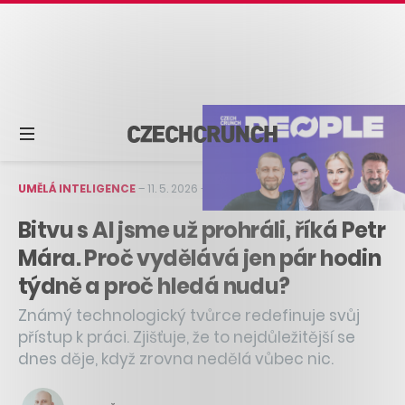
UMĚLÁ INTELIGENCE
–
11. 5. 2026
–
4 min čtení
Bitvu s AI jsme už prohráli, říká Petr
Mára. Proč vydělává jen pár hodin
týdně a proč hledá nudu?
Známý technologický tvůrce redefinuje svůj
přístup k práci. Zjišťuje, že to nejdůležitější se
dnes děje, když zrovna nedělá vůbec nic.