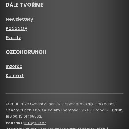
DÁLE TVOŘÍME
Newslettery
Podcasty
Eventy
CZECHCRUNCH
Inzerce
Kontakt
© 2014-2026 CzechCrunch.cz. Server provozuje společnost
CzechCrunch s.r.o. se sídlem Thámova 289/13, Praha 8 – Karlín,
186 00. IČ 01465562.
kontakt:
info@cc.cz