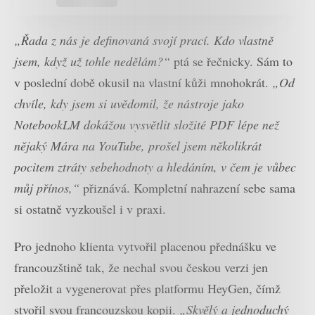
„Řada z nás je definovaná svojí prací. Kdo vlastně
jsem, když už tohle nedělám?“
ptá se řečnicky. Sám to
v poslední době okusil na vlastní kůži mnohokrát.
„Od
chvíle, kdy jsem si uvědomil, že nástroje jako
NotebookLM dokážou vysvětlit složité PDF lépe než
nějaký Mára na YouTube, prošel jsem několikrát
pocitem ztráty sebehodnoty a hledáním, v čem je vůbec
můj přínos,“
přiznává. Kompletní nahrazení sebe sama
si ostatně vyzkoušel i v praxi.
Pro jednoho klienta vytvořil placenou přednášku ve
francouzštině tak, že nechal svou českou verzi jen
přeložit a vygenerovat přes platformu HeyGen, čímž
stvořil svou francouzskou kopii.
„Skvělý a jednoduchý