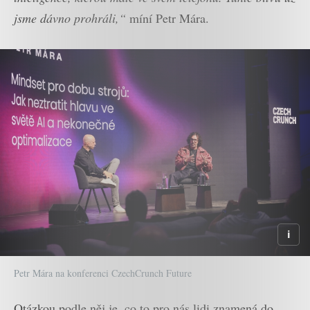
jsme dávno prohráli,“
míní Petr Mára.
Petr Mára na konferenci CzechCrunch Future
Otázkou podle něj je, co to pro nás lidi znamená do