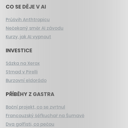
CO SE DĚJE V AI
Průšvih Anthtropicu
Nečekaný směr AI závodu
Kurzy, jak AI vypnout
INVESTICE
Sázka na Xerox
Strnad v Pirelli
Burzovní eldorádo
PŘÍBĚHY Z GASTRA
Boční projekt, co se zvrtnul
Francouzský šéfkuchař na Šumavě
Dva golfisti, co pečou