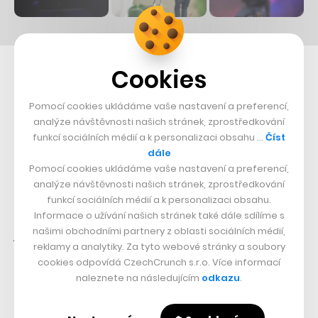
Cookies
„Do budoucna nás možná čeká nepodmíněný příjem,
ale mít peníze za nic nás totálně zabije. Z hlediska
Pomocí cookies ukládáme vaše nastavení a preferencí,
analýze návštěvnosti našich stránek, zprostředkování
sebehodnoty je to strašné. Potřebujeme symbolicky
funkcí sociálních médií a k personalizaci obsahu …
Číst
ulovit zvěř a nakrmit se. Práci prostě potřebujeme pro
dále
svůj seberozvoj,“
je přesvědčen Petr Mára, který na
Pomocí cookies ukládáme vaše nastavení a preferencí,
analýze návštěvnosti našich stránek, zprostředkování
YouTube a sociálních sítích oslovuje statisíce lidí a sám
funkcí sociálních médií a k personalizaci obsahu.
o sobě říká, že většinu svého života tráví pozorováním,
Informace o užívání našich stránek také dále sdílíme s
našimi obchodními partnery z oblasti sociálních médií,
jak technologie mění člověka.
reklamy a analytiky. Za tyto webové stránky a soubory
cookies odpovídá CzechCrunch s.r.o. Více informací
Nástup AI do profesního života přirovnává k jízdě v
naleznete na následujícím
odkazu
.
elektromobilu se zapnutým autonomním řízením.
Systém jede z bodu A do bodu B víceméně sám, ale