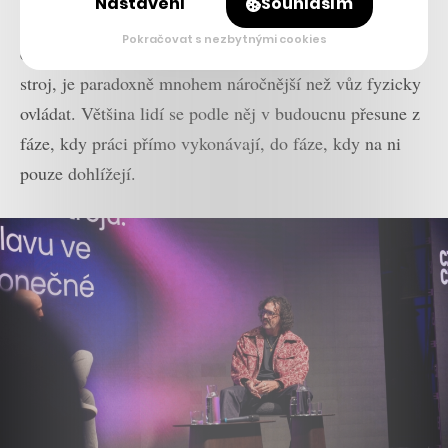
Nastavení
Souhlasím
řidič musí mít ruce připravené na volantu a sledovat
Pokračovat s nezbytnými cookies
cestu. Udržet pozornost v momentě, kdy za vás řídí
stroj, je paradoxně mnohem náročnější než vůz fyzicky
ovládat. Většina lidí se podle něj v budoucnu přesune z
fáze, kdy práci přímo vykonávají, do fáze, kdy na ni
pouze dohlížejí.