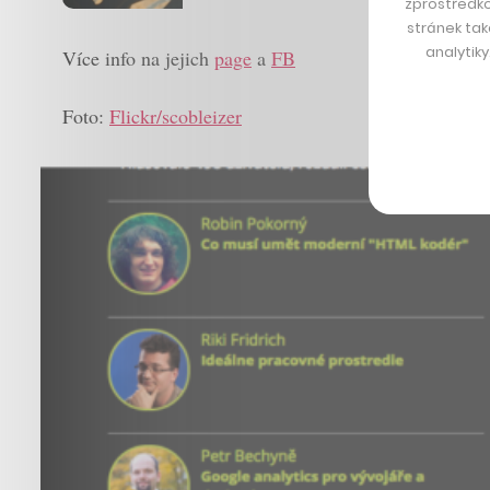
zprostředko
stránek tak
analytik
Více info na jejich
page
a
FB
Foto:
Flickr/scobleizer