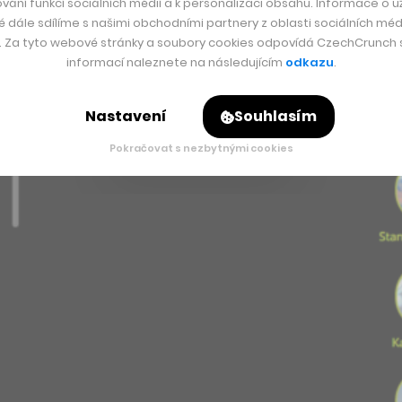
vání funkcí sociálních médií a k personalizaci obsahu. Informace o už
é dále sdílíme s našimi obchodními partnery z oblasti sociálních médi
y. Za tyto webové stránky a soubory cookies odpovídá CzechCrunch s.
informací naleznete na následujícím
odkazu
.
Nastavení
Souhlasím
Pokračovat s nezbytnými cookies