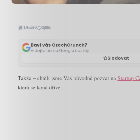
Uložit
0
0
Zobrazit
komentáře
Baví vás CzechCrunch?
Vídejte ho na Googlu častěji.
Sledovat
Takže – chtěli jsme Vás původně pozvat na
Startup 
která se koná dříve…