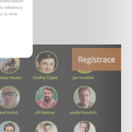
ívání našich
í, reklamy a
r.o. Více