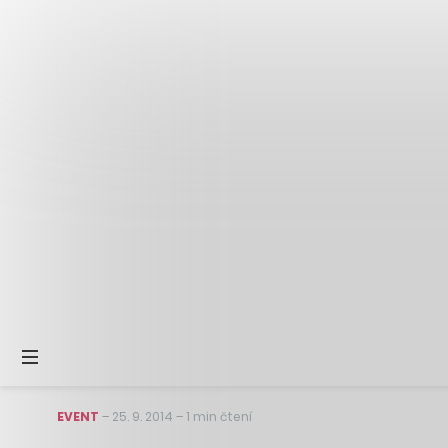
EVENT
–
25. 9. 2014
–
1 min čtení