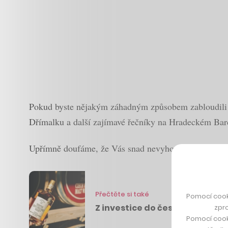
Pokud byste nějakým záhadným způsobem zabloudili 4
Dřímalku a další zajímavé řečníky na Hradeckém Ba
Upřímně doufáme, že Vás snad nevyhodí, pokud nejste 
Přečtěte si také
Pomocí cook
Z investice do české whisky se
zpro
Pomocí cook