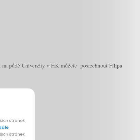
i na půdě Univerzity v HK můžete poslechnout Filipa
ich stránek,
dále
ich stránek,