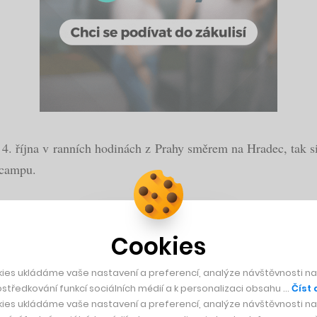
. října v ranních hodinách z Prahy směrem na Hradec, tak s
rcampu.
žhář, heslo akce si totiž zvolili ,,Zapalme Hradec“
Cookies
ies ukládáme vaše nastavení a preferencí, analýze návštěvnosti naš
 stal podvod. Žalobce: Bylo to letadlo
středkování funkcí sociálních médií a k personalizaci obsahu …
Číst 
ies ukládáme vaše nastavení a preferencí, analýze návštěvnosti naš