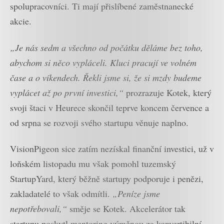
spolupracovníci. Ti mají přislíbené zaměstnanecké
akcie.
„Je nás sedm a všechno od počátku děláme bez toho,
abychom si něco vypláceli. Kluci pracují ve volném
čase a o víkendech. Řekli jsme si, že si mzdy budeme
vyplácet až po první investici,“
prozrazuje Kotek, který
svoji štaci v Heurece skončil teprve koncem července a
od srpna se rozvoji svého startupu věnuje naplno.
VisionPigeon sice zatím nezískal finanční investici, už v
loňském listopadu mu však pomohl tuzemský
StartupYard, který běžně startupy podporuje i penězi,
zakladatelé to však odmítli.
„Peníze jsme
nepotřebovali,“
směje se Kotek. Akcelerátor tak
startupu poskytl mentoring výměnou za konvertibilní