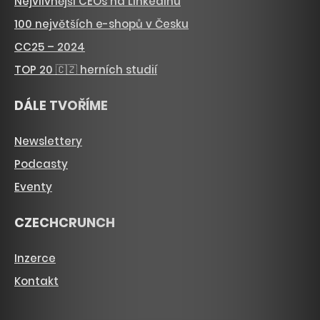
Nejvlivnější CEOs na LinkedInu
100 největších e-shopů v Česku
CC25 – 2024
TOP 20 🇨🇿 herních studií
DÁLE TVOŘÍME
Newslettery
Podcasty
Eventy
CZECHCRUNCH
Inzerce
Kontakt