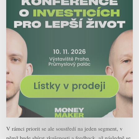
V rámci priorit se ale soustředí na jeden segment, v
němž bude sbírat zkušenosti a feedback, až následně se