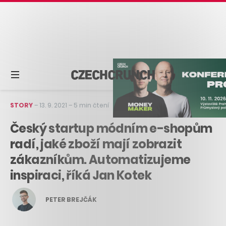
STORY
–
13. 9. 2021
–
5 min čtení
Český startup módním e-shopům
radí, jaké zboží mají zobrazit
zákazníkům. Automatizujeme
inspiraci, říká Jan Kotek
PETER BREJČÁK