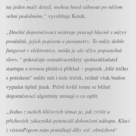
na jeden malý detail, mohou hned sáhnout po něčem
velmi podobném,“
vysvětluje Kotek.
„Dnešní doporučovací nástroje pracují hlavně s názvy
produktů, jejich popisem a parametry. To může dobře
fungovat v elektronice, móda je ale těžce popsatelná
slovy,“
pokračuje osmadvacetiletý spoluzakladatel
startupu a rovnou přidává příklad – popisek „bílé tričko
s potiskem“ může mít i tisíc triček, reálně však budou
vypadat úplně jinak. Právě kvůli tomu se běžné
doporučovací algoritmy nemají o co opřít.
„Jedno z našich klíčových témat je, jak zvýšit u
příchozích zákazníků potenciál dokončení nákupu. Kluci
z visionPigeon nám pomáhají díky své ‚obrázkové‘