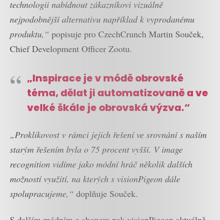
technologii nabídnout zákazníkovi vizuálně
nejpodobnější alternativu například k vyprodanému
produktu,“
popisuje pro CzechCrunch Martin Souček,
Chief Development Officer Zootu.
„Inspirace je v módě obrovské
téma, dělat ji automatizovaně a ve
velké škále je obrovská výzva.“
„Proklikovost v rámci jejich řešení ve srovnání s naším
starým řešením byla o 75 procent vyšší. V image
recognition vidíme jako módní hráč několik dalších
možností využití, na kterých s visionPigeon dále
spolupracujeme,“
doplňuje Souček.
S dalším módním e-shopem pak visionPigeon aktuálně