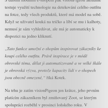
testuje využití technologie na detekování celého outfitu
na fotce, tedy všech produktů, které má model na sobě.
Když se uživatel kouká na tričko a líbí se mu i kalhoty,
nemusí je sám vyhledávat, ale má je automaticky k
dispozici na jedno kliknutí.
„Tato funkce umožní e-shopům inspirovat zákazníky ke
koupi celého outfitu. Právě inspirace je v módě
obrovské téma, dělat ji automatizovaně a ve velké škále
je obrovská výzva, protože kapacity lidí v e-shopech
jsou obecně omezené,“
říká Kotek.
Na trhu je zatím visionPigeon jen krátce, jeho prvním
platícím zákazníkem byl zmiňovaný Zoot, se kterým
spolupráci rozběhl v prosinci loňského roku. V