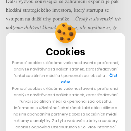
Další výzvou související se zahraniční expanzí je pak
hledání strategického investora, který startupu se
vstupem na další trhy pomůže.
„Český a slovenský trh
můžeme dobývat klasickou cestou, ale myslíme si, že
zajímavější bude využít externí kapitál, abychom náš
růst podpořili,“
říká Kotek.
Cookies
Aktuálně je totiž vše o načasování. Podle slov
Pomocí cookies ukládáme vaše nastavení a preferencí,
spoluzakladatele visionPigeon je nyní na světě jen
analýze návštěvnosti našich stránek, zprostředkování
funkcí sociálních médií a k personalizaci obsahu …
Číst
několik málo podobných nástrojů a všechny z nich jsou
dále
v podobných stadiích vývoje – nikdo zatím není
Pomocí cookies ukládáme vaše nastavení a preferencí,
dominantní ani nenabral výraznější investiční kapitál.
analýze návštěvnosti našich stránek, zprostředkování
funkcí sociálních médií a k personalizaci obsahu.
„Teď se bojuje o rychlost, kdo bude nejrychlejší a uloví
Informace o užívání našich stránek také dále sdílíme s
si největší podíl na trhu,“
říká.
našimi obchodními partnery z oblasti sociálních médií,
reklamy a analytiky. Za tyto webové stránky a soubory
cookies odpovídá CzechCrunch s.r.o. Více informací
„Sbírali jsme feedback, a až když