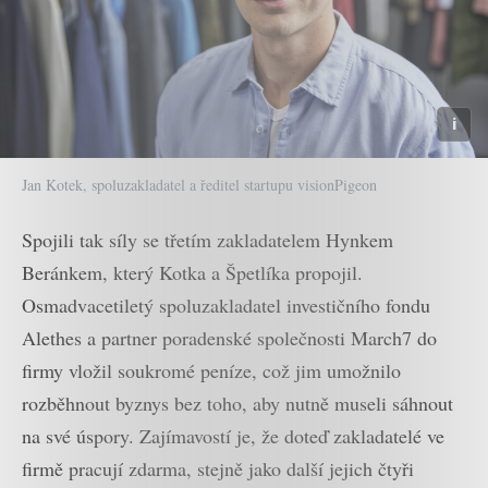
Jan Kotek, spoluzakladatel a ředitel startupu visionPigeon
Spojili tak síly se třetím zakladatelem Hynkem
Beránkem, který Kotka a Špetlíka propojil.
Osmadvacetiletý spoluzakladatel investičního fondu
Alethes a partner poradenské společnosti March7 do
firmy vložil soukromé peníze, což jim umožnilo
rozběhnout byznys bez toho, aby nutně museli sáhnout
na své úspory. Zajímavostí je, že doteď zakladatelé ve
firmě pracují zdarma, stejně jako další jejich čtyři