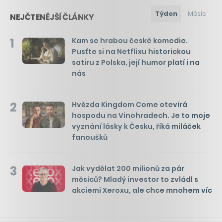
Týden
Měsíc
NEJČTENĚJŠÍ ČLÁNKY
1
Kam se hrabou české komedie.
Pusťte si na Netflixu historickou
satiru z Polska, její humor platí i na
nás
2
Hvězda Kingdom Come otevírá
hospodu na Vinohradech. Je to moje
vyznání lásky k Česku, říká miláček
fanoušků
3
Jak vydělat 200 milionů za pár
měsíců? Mladý investor to zvládl s
akciemi Xeroxu, ale chce mnohem víc