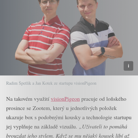
Radim Špetlík a Jan Kotek ze startupu visionPigeon
Na takovém využití
visionPigeon
pracuje od loňského
prosince se Zootem, který u jednotlivých položek
ukazuje box s podobnými kousky a technologie startupu
jej vyplňuje na základě vizuálu.
„Uživateli to pomáhá
brouzdat jeho stylem. Když se mu nějaký kousek líbí až