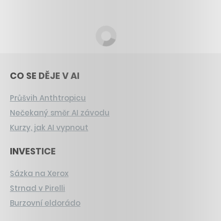
CO SE DĚJE V AI
Průšvih Anthtropicu
Nečekaný směr AI závodu
Kurzy, jak AI vypnout
INVESTICE
Sázka na Xerox
Strnad v Pirelli
Burzovní eldorádo