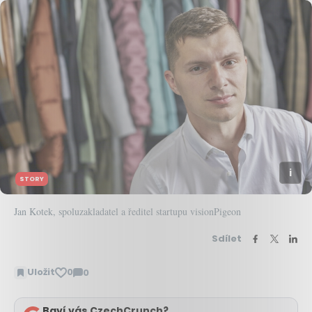
STORY
Jan Kotek, spoluzakladatel a ředitel startupu visionPigeon
Sdílet
Uložit
0
0
Zobrazit
komentáře
Baví vás CzechCrunch?