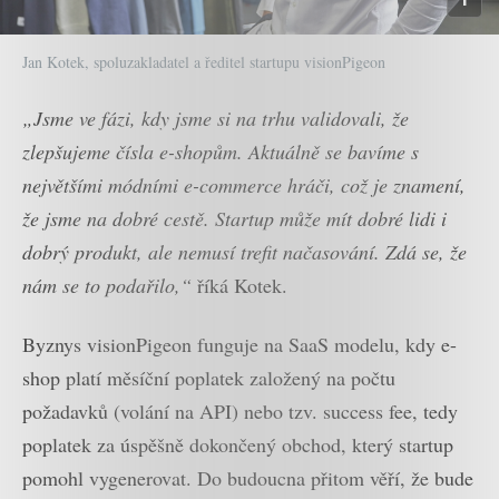
Jan Kotek, spoluzakladatel a ředitel startupu visionPigeon
„Jsme ve fázi, kdy jsme si na trhu validovali, že
zlepšujeme čísla e-shopům. Aktuálně se bavíme s
největšími módními e-commerce hráči, což je znamení,
že jsme na dobré cestě. Startup může mít dobré lidi i
dobrý produkt, ale nemusí trefit načasování. Zdá se, že
nám se to podařilo,“
říká Kotek.
Byznys visionPigeon funguje na SaaS modelu, kdy e-
shop platí měsíční poplatek založený na počtu
požadavků (volání na API) nebo tzv. success fee, tedy
poplatek za úspěšně dokončený obchod, který startup
pomohl vygenerovat. Do budoucna přitom věří, že bude