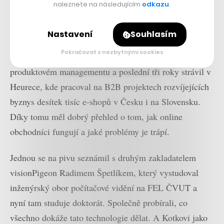
naleznete na následujícím
odkazu
.
jsme měli první příslib odběru,
začali jsme produkt vyvíjet.“
Nastavení
Souhlasím
Pokračovat s nezbytnými cookies
Osmadvacetiletý Jan Kotek startoval svoji kariéru v
produktovém managementu a poslední tři roky strávil v
Heurece, kde pracoval na B2B projektech rozvíjejících
byznys desítek tisíc e-shopů v Česku i na Slovensku.
Díky tomu měl dobrý přehled o tom, jak online
obchodníci fungují a jaké problémy je trápí.
Jednou se na pivu seznámil s druhým zakladatelem
visionPigeon Radimem Špetlíkem, který vystudoval
inženýrský obor počítačové vidění na FEL ČVUT a
nyní tam studuje doktorát. Společně probírali, co
všechno dokáže tato technologie dělat. A Kotkovi jako