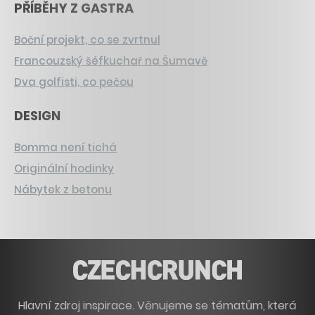
PŘÍBĚHY Z GASTRA
Boční projekt, co se zvrtnul
Francouzský šéfkuchař na Šumavě
Dva golfisti, co pečou
DESIGN
Bomma není tichá
Originální hodinky
Nábytek z betonu
Hlavní zdroj inspirace. Věnujeme se tématům, která