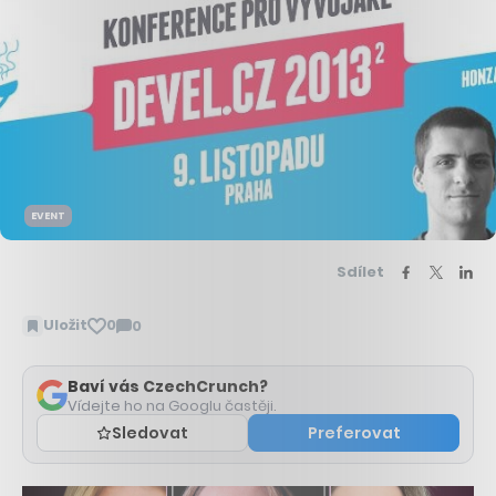
EVENT
Sdílet
Uložit
0
0
Zobrazit
komentáře
Baví vás CzechCrunch?
Vídejte ho na Googlu častěji.
Sledovat
Preferovat