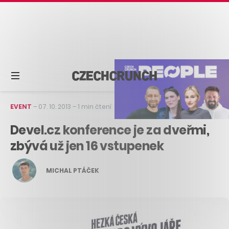
EVENT
–
07. 10. 2013
–
1 min čtení
Devel.cz konference je za dveřmi,
zbývá už jen 16 vstupenek
MICHAL PTÁČEK