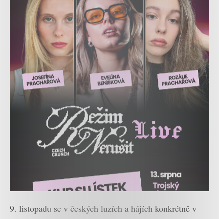
9. listopadu se v českých luzích a hájích konkrétně v