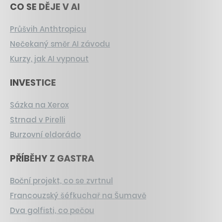
CO SE DĚJE V AI
Průšvih Anthtropicu
Nečekaný směr AI závodu
Kurzy, jak AI vypnout
INVESTICE
Sázka na Xerox
Strnad v Pirelli
Burzovní eldorádo
PŘÍBĚHY Z GASTRA
Boční projekt, co se zvrtnul
Francouzský šéfkuchař na Šumavě
Dva golfisti, co pečou