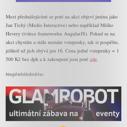
Mezi přednášejícími se poté na akci objeví jména jako
Jan Tichý (Medio Interactive) nebo například Miško
Hevery (tvůrce frameworku AngularJS). Pokud se na
akci chystáte a stále nemáte vstupenky, tak si pospěšte,
jelikož už jich zbývá jen 16. Cena jedné vstupenky = 1
500 Kč bez dph a k zakoupení jsou poté
zde
.
Nepřehlédněte: