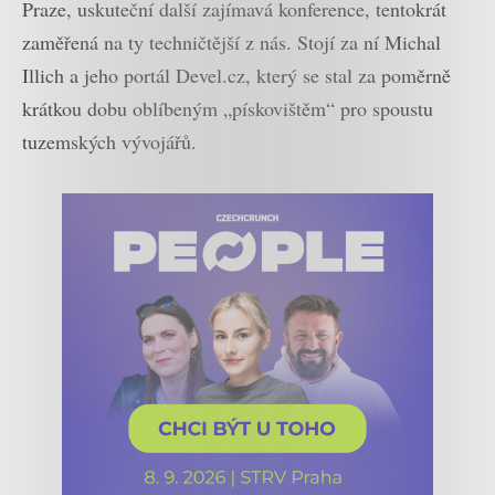
Praze, uskuteční další zajímavá konference, tentokrát
zaměřená na ty techničtější z nás. Stojí za ní Michal
Illich a jeho portál Devel.cz, který se stal za poměrně
krátkou dobu oblíbeným „pískovištěm“ pro spoustu
tuzemských vývojářů.