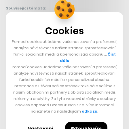
Související témata:
Devel
Devel.cz Lab
Cookies
Sdílet článek
Pomocí cookies ukládáme vaše nastavení a preferencí,
analýze návštěvnosti našich stránek, zprostředkování
funkcí sociálních médií a k personalizaci obsahu …
Číst
dále
Přejít do diskuze
Pomocí cookies ukládáme vaše nastavení a preferencí,
analýze návštěvnosti našich stránek, zprostředkování
funkcí sociálních médií a k personalizaci obsahu.
Informace o užívání našich stránek také dále sdílíme s
našimi obchodními partnery z oblasti sociálních médií,
Týden
Měsíc
NEJČTENĚJŠÍ ČLÁNKY
reklamy a analytiky. Za tyto webové stránky a soubory
cookies odpovídá CzechCrunch s.r.o. Více informací
naleznete na následujícím
odkazu
.
1
Hvězda Kingdom Come otevírá
hospodu na Vinohradech. Je to moje
vyznání lásky k Česku, říká miláček
Nastavení
Souhlasím