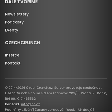
DÁLE TVOŘÍME
Newslettery
Podcasty
Eventy
CZECHCRUNCH
Inzerce
Kontakt
© 2014-2026 CzechCrunch.cz. Server provozuje společnost
CzechCrunch s.r.o. se sídlem Thámova 289/13, Praha 8 – Karlín,
186 00. IČ 01465562.
kontakt:
info@cc.cz
Podmínky užívání
|
Zásady zpracování osobních údajů
|