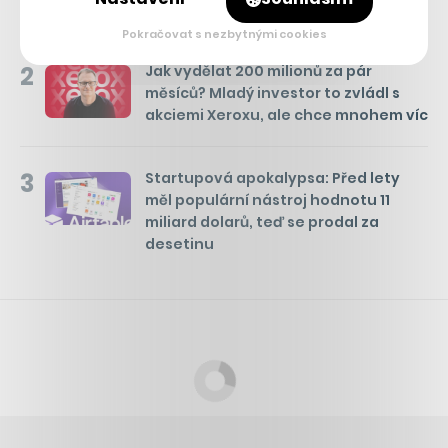
fanoušků
Pokračovat s nezbytnými cookies
2
Jak vydělat 200 milionů za pár
měsíců? Mladý investor to zvládl s
akciemi Xeroxu, ale chce mnohem víc
3
Startupová apokalypsa: Před lety
měl populární nástroj hodnotu 11
miliard dolarů, teď se prodal za
desetinu