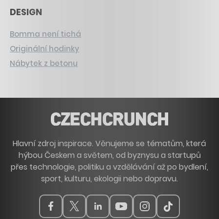
DESIGN
Bomma není tichá
Originální hodinky
Nábytek z betonu
Hlavní zdroj inspirace. Věnujeme se tématům, která
hýbou Českem a světem, od byznysu a startupů
přes technologie, politiku a vzdělávání až po bydlení,
sport, kulturu, ekologii nebo dopravu.