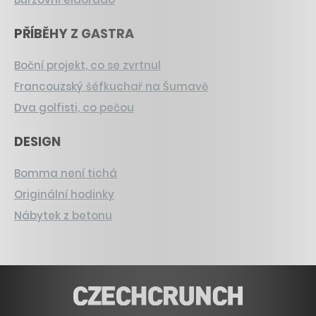
PŘÍBĚHY Z GASTRA
Boční projekt, co se zvrtnul
Francouzský šéfkuchař na Šumavě
Dva golfisti, co pečou
DESIGN
Bomma není tichá
Originální hodinky
Nábytek z betonu