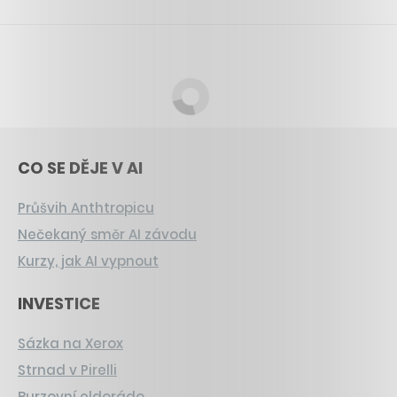
CO SE DĚJE V AI
Průšvih Anthtropicu
Nečekaný směr AI závodu
Kurzy, jak AI vypnout
INVESTICE
Sázka na Xerox
Strnad v Pirelli
Burzovní eldorádo