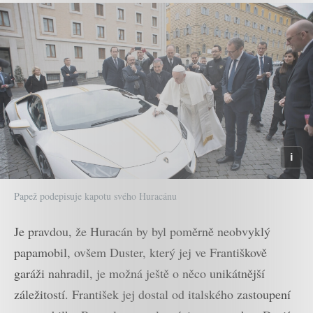
Papež podepisuje kapotu svého Huracánu
Je pravdou, že Huracán by byl poměrně neobvyklý
papamobil, ovšem Duster, který jej ve Františkově
garáži nahradil, je možná ještě o něco unikátnější
záležitostí. František jej dostal od italského zastoupení