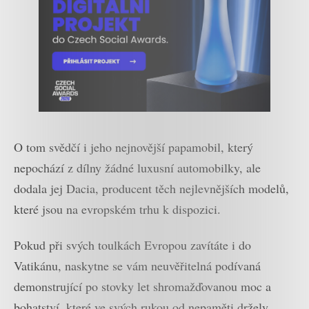
O tom svědčí i jeho nejnovější papamobil, který
nepochází z dílny žádné luxusní automobilky, ale
dodala jej Dacia, producent těch nejlevnějších modelů,
které jsou na evropském trhu k dispozici.
Pokud při svých toulkách Evropou zavítáte i do
Vatikánu, naskytne se vám neuvěřitelná podívaná
demonstrující po stovky let shromažďovanou moc a
bohatství, které ve svých rukou od nepaměti držely