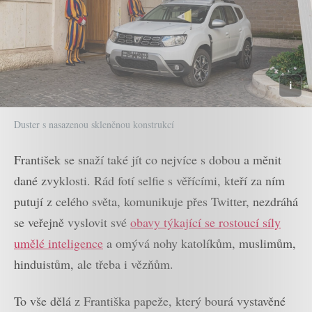
Duster s nasazenou skleněnou konstrukcí
František se snaží také jít co nejvíce s dobou a měnit
dané zvyklosti. Rád fotí selfie s věřícími, kteří za ním
putují z celého světa, komunikuje přes Twitter, nezdráhá
se veřejně vyslovit své
obavy týkající se rostoucí síly
umělé inteligence
a omývá nohy katolíkům, muslimům,
hinduistům, ale třeba i vězňům.
To vše dělá z Františka papeže, který bourá vystavěné