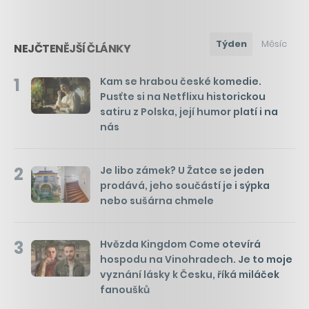
Týden
Měsíc
NEJČTENĚJŠÍ ČLÁNKY
1
Kam se hrabou české komedie.
Pusťte si na Netflixu historickou
satiru z Polska, její humor platí i na
nás
2
Je libo zámek? U Žatce se jeden
prodává, jeho součástí je i sýpka
nebo sušárna chmele
3
Hvězda Kingdom Come otevírá
hospodu na Vinohradech. Je to moje
vyznání lásky k Česku, říká miláček
fanoušků