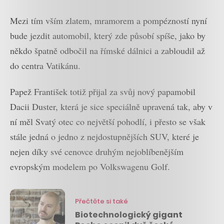
Mezi tím vším zlatem, mramorem a pompézností nyní
bude jezdit automobil, který zde působí spíše, jako by
někdo špatně odbočil na římské dálnici a zabloudil až
do centra Vatikánu.
Papež František totiž přijal za svůj nový papamobil
Dacii Duster, která je sice speciálně upravená tak, aby v
ní měl Svatý otec co největší pohodlí, i přesto se však
stále jedná o jedno z nejdostupnějších SUV, které je
nejen díky své cenovce druhým nejoblíbenějším
evropským modelem po Volkswagenu Golf.
Přečtěte si také
Biotechnologický gigant