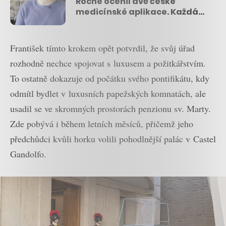
Roche ocenil dvě české
medicínské aplikace. Každá
získala 100 tisíc korun na
další rozvoj
František tímto krokem opět potvrdil, že svůj úřad
rozhodně nechce spojovat s luxusem a požitkářstvím.
To ostatně dokazuje od počátku svého pontifikátu, kdy
odmítl bydlet v luxusních papežských komnatách, ale
usadil se ve skromných prostorách penzionu sv. Marty.
Zde pobývá i během letních měsíců, přičemž jeho
předchůdci kvůli horku volili pohodlnější palác v Castel
Gandolfo.