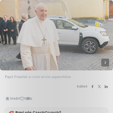
Papež František se svým novým papamobilem
Sdílet
Uložit
0
0
Zobrazit
komentáře
Baví vás CzechCrunch?