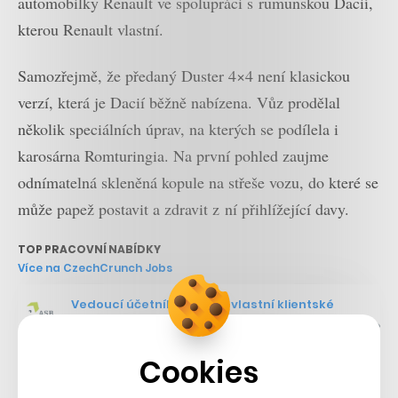
automobilky Renault ve spolupráci s rumunskou Dacií,
kterou Renault vlastní.
Samozřejmě, že předaný Duster 4×4 není klasickou
verzí, která je Dacií běžně nabízena. Vůz prodělal
několik speciálních úprav, na kterých se podílela i
karosárna Romturingia. Na první pohled zaujme
odnímatelná skleněná kopule na střeše vozu, do které se
může papež postavit a zdravit z ní přihlížející davy.
TOP PRACOVNÍ NABÍDKY
Více na CzechCrunch Jobs
Vedoucí účetního týmu – vlastní klientské
projekty, centrum Prahy
ASB Czech Republic, s.r.o.
Cookies
Mobile Application Protection Product Manager