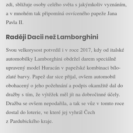
zdi, sbližuje osoby celého světa s jakýmkoliv vyznáním,
a v mnohém tak připomíná osvíceného papeže Jana
Pavla II.
Raději Dacii než Lamborghini
Svou velkorysost potvrdil i v roce 2017, kdy od italské
automobilky Lamborghini obdržel darem speciálně
upravený model Huracán v papežské kombinaci bílo-
zlaté barvy. Papež dar sice přijal, ovšem automobil
obohacený o jeho požehnání a podpis okamžitě dal do
dražby s tím, že výtěžek měl jít na dobročinné účely.
Dražba se ovšem nepodařila, a tak se vůz v tomto roce
dostal do loterie, ve které jej vyhrál Čech
z Pardubického kraje.