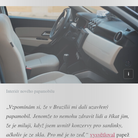
Interiér nového papamobilu
„Vzpomínám si, že v Brazílii mi dali uzavřený
papamobil. Jenomže to nemohu zdravit lidi a říkat jim,
že je miluji, když jsem uvnitř konzervy pro sardinky,
ačkoliv je ze skla. Pro mě je to zeď,“
vysvětloval
papež