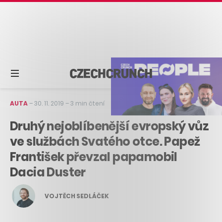
AUTA
–
30. 11. 2019
–
3 min čtení
Druhý nejoblíbenější evropský vůz
ve službách Svatého otce. Papež
František převzal papamobil
Dacia Duster
VOJTĚCH SEDLÁČEK