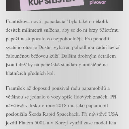
Františkova nová „papadacia“ byla také o několik
desítek milimetrů snížena, aby se do ní brzy 83letému
papeži nastupovalo co nejpohodlněji. Pro pohodlí
svatého otce je Duster vybaven pohodlnou zadní lavicí
čalouněnou béžovou kůží. Dalším drobným detailem
jsou i držáky na papežské standardy umístěné na
blatnících předních kol.
František až doposud používal řadu papamobilů a
většinou se jednalo o vozy spíše lidových značek. Při
návštěvě v Irsku v roce 2018 mu jako papamobil
posloužila Škoda Rapid Spaceback. Při návštěvě USA
jezdil Fiatem 500L a v Koreji využil zase model Kia