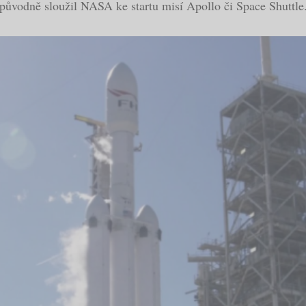
 původně sloužil NASA ke startu misí Apollo či Space Shuttle