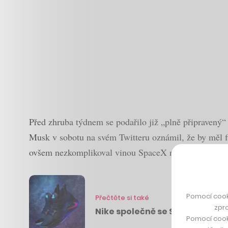
Před zhruba týdnem se podařilo již „plně připravený“ 
Musk v sobotu na svém Twitteru oznámil, že by měl fin
ovšem nezkomplikoval vinou SpaceX nebo technickými 
Pomocí cook
Přečtěte si také
zpro
Nike společně se Sony navrhl 
Pomocí cook