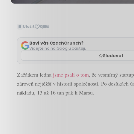
Uložit
0
0
Zobrazit
komentáře
Baví vás CzechCrunch?
Vídejte ho na Googlu častěji.
Sledovat
Začátkem ledna
jsme psali o tom
, že vesmírný startu
zároveň nejtěžší v historii společnosti. Po desítkách
nákladu, 13 až 16 tun pak k Marsu.