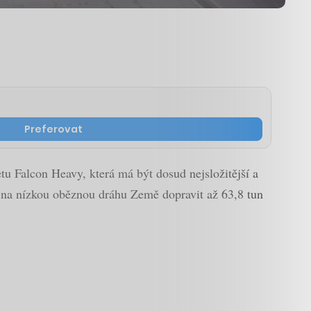
Preferovat
u Falcon Heavy, která má být dosud nejsložitější a
ěl na nízkou oběznou dráhu Země dopravit až 63,8 tun