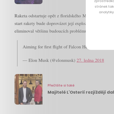
zprostředko
stránek tak
analytik
Raketa odstartuje opět z floridského Mysu Canaveral, 
start rakety bude doprovázet její exploze krátce po v
eliminoval většinu budoucích problémů.
Aiming for first flight of Falcon Heavy on Feb 
— Elon Musk (@elonmusk)
27. ledna 2018
Přečtěte si také
Majitelé L'Osterií rozjíždějí da