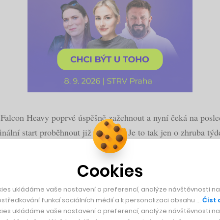
Falcon Heavy poprvé úspěšně zažehnout a nyní čeká na poslední
ální start proběhnout již 6. února. Je to tak jen o zhruba týd
problémy, ale pozastavením americké vlády, jenž byla pozdě
Cookies
ies ukládáme vaše nastavení a preferencí, analýze návštěvnosti naš
středkování funkcí sociálních médií a k personalizaci obsahu …
Číst 
limitovanou edici tenisek se svítícím logem PlayStat
ies ukládáme vaše nastavení a preferencí, analýze návštěvnosti naš