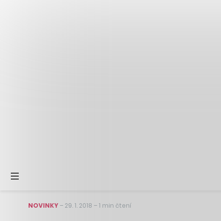
NOVINKY
–
29. 1. 2018
–
1 min čtení