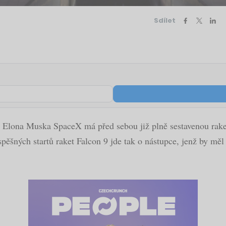
Sdílet
p Elona Muska SpaceX má před sebou již plně sestavenou raket
 úspěšných startů raket Falcon 9 jde tak o nástupce, jenž by m