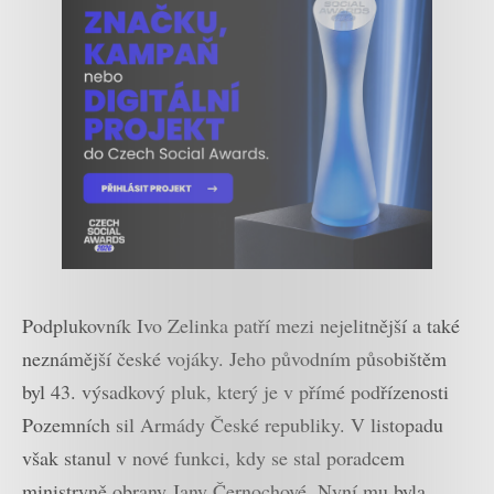
Podplukovník Ivo Zelinka patří mezi nejelitnější a také
neznámější české vojáky. Jeho původním působištěm
byl 43. výsadkový pluk, který je v přímé podřízenosti
Pozemních sil Armády České republiky. V listopadu
však stanul v nové funkci, kdy se stal poradcem
ministryně obrany Jany Černochové. Nyní mu byla