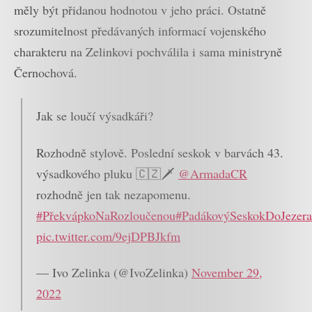
měly být přidanou hodnotou v jeho práci. Ostatně
srozumitelnost předávaných informací vojenského
charakteru na Zelinkovi pochválila i sama ministryně
Černochová.
Jak se loučí výsadkáři?
Rozhodně stylově. Poslední seskok v barvách 43.
výsadkového pluku 🇨🇿🗡️
@ArmadaCR
rozhodně jen tak nezapomenu.
#PřekvápkoNaRozloučenou
#PadákovýSeskokDoJezera
pic.twitter.com/9ejDPBJkfm
— Ivo Zelinka (@IvoZelinka)
November 29,
2022