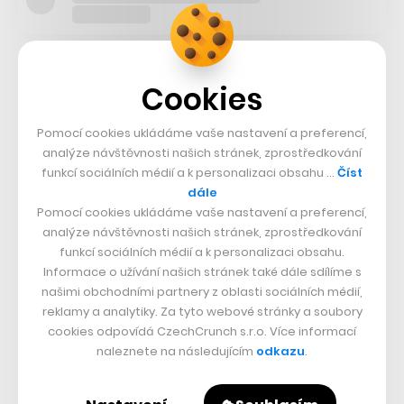
Vedle Afghánistánu Zelinka absolvoval také misi v
Cookies
Kosovu a má za sebou i bojový výcvik elitních jednotek
Rangers ve Spojených státech. Na Generálním štábu
Pomocí cookies ukládáme vaše nastavení a preferencí,
Armády České republiky působil od roku 2017 a
analýze návštěvnosti našich stránek, zprostředkování
funkcí sociálních médií a k personalizaci obsahu …
Číst
vykonával funkci výkonného důstojníka náčelníka
dále
Generálního štábu.
Pomocí cookies ukládáme vaše nastavení a preferencí,
analýze návštěvnosti našich stránek, zprostředkování
funkcí sociálních médií a k personalizaci obsahu.
Informace o užívání našich stránek také dále sdílíme s
našimi obchodními partnery z oblasti sociálních médií,
reklamy a analytiky. Za tyto webové stránky a soubory
cookies odpovídá CzechCrunch s.r.o. Více informací
naleznete na následujícím
odkazu
.