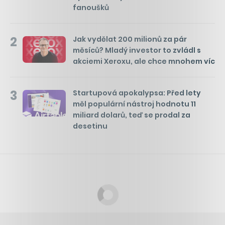
fanoušků
2
Jak vydělat 200 milionů za pár
měsíců? Mladý investor to zvládl s
akciemi Xeroxu, ale chce mnohem víc
3
Startupová apokalypsa: Před lety
měl populární nástroj hodnotu 11
miliard dolarů, teď se prodal za
desetinu