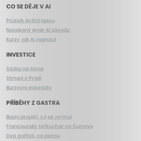
CO SE DĚJE V AI
Průšvih Anthtropicu
Nečekaný směr AI závodu
Kurzy, jak AI vypnout
INVESTICE
Sázka na Xerox
Strnad v Pirelli
Burzovní eldorádo
PŘÍBĚHY Z GASTRA
Boční projekt, co se zvrtnul
Francouzský šéfkuchař na Šumavě
Dva golfisti, co pečou