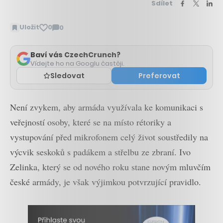
Sdílet
Uložit
0
0
Zobrazit
komentáře
Baví vás CzechCrunch?
Vídejte ho na Googlu častěji.
Sledovat
Preferovat
Není zvykem, aby armáda využívala ke komunikaci s
veřejností osoby, které se na místo rétoriky a
vystupování před mikrofonem celý život soustředily na
výcvik seskoků s padákem a střelbu ze zbraní. Ivo
Zelinka, který se od nového roku stane novým mluvčím
české armády, je však výjimkou potvrzující pravidlo.