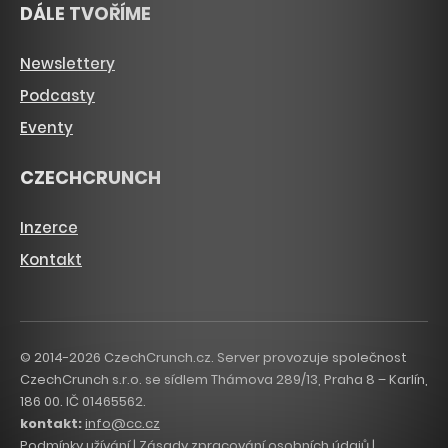
DÁLE TVOŘÍME
Newslettery
Podcasty
Eventy
CZECHCRUNCH
Inzerce
Kontakt
© 2014-2026 CzechCrunch.cz. Server provozuje společnost
CzechCrunch s.r.o. se sídlem Thámova 289/13, Praha 8 – Karlín,
186 00. IČ 01465562.
kontakt:
info@cc.cz
Podmínky užívání
|
Zásady zpracování osobních údajů
|