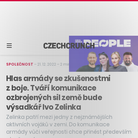
SPOLEČNOST
–
21. 12. 2022
–
2 min čtení
Hlas armády se zkušenostmi
z boje. Tváří komunikace
ozbrojených sil země bude
výsadkář Ivo Zelinka
Zelinka patří mezi jedny z nejznámějších
aktivních vojáků v zemi. Do komunikace
armády vůči veřejnosti chce přinést především