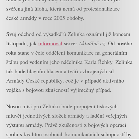
svěřena jiná úloha, která nemá od profesionalizace
české armády v roce 2005 obdoby.
Svůj odchod od výsadkářů Zelinka oznámil již koncem
listopadu, jak
informoval
server
Aktuálně.cz
. Od nového
roku stane v čele oddělení komunikace na generálním
štábu pod vedením jeho náčelníka Karla Řehky. Zelinka
tak bude hlavním hlasem a tváří ozbrojených sil
Armády České republiky, což je v případě aktivního
vojáka s bojovou zkušeností výjimečný případ.
Novou misí pro Zelinku bude propojení tiskových
mluvčí jednotlivých složek armády a ladění veřejných
výstupů armády. Právě zkušenosti z bojových operací
spolu s kvalitou osobních komunikačních schopností by