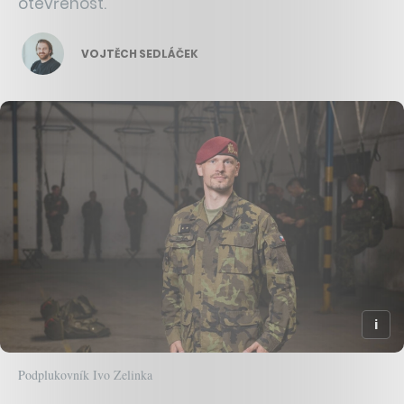
otevřenost.
VOJTĚCH SEDLÁČEK
Podplukovník Ivo Zelinka