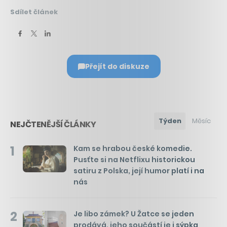
Sdílet článek
Přejít do diskuze
Týden
Měsíc
NEJČTENĚJŠÍ ČLÁNKY
1
Kam se hrabou české komedie.
Pusťte si na Netflixu historickou
satiru z Polska, její humor platí i na
nás
2
Je libo zámek? U Žatce se jeden
prodává, jeho součástí je i sýpka