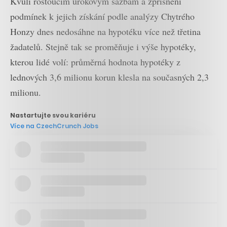
Kvůli rostoucím úrokovým sazbám a zpřísnění
podmínek k jejich získání podle analýzy Chytrého
Honzy dnes nedosáhne na hypotéku více než třetina
žadatelů. Stejně tak se proměňuje i výše hypotéky,
kterou lidé volí: průměrná hodnota hypotéky z
lednových 3,6 milionu korun klesla na současných 2,3
milionu.
Nastartujte svou kariéru
Více na CzechCrunch Jobs