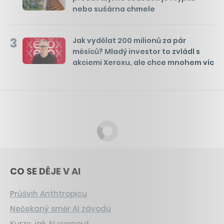
nebo sušárna chmele
3
Jak vydělat 200 milionů za pár
měsíců? Mladý investor to zvládl s
akciemi Xeroxu, ale chce mnohem víc
CO SE DĚJE V AI
Průšvih Anthtropicu
Nečekaný směr AI závodu
Kurzy, jak AI vypnout