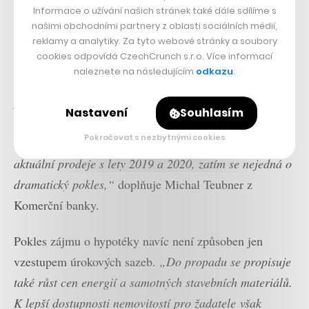
Informace o užívání našich stránek také dále sdílíme s
našimi obchodními partnery z oblasti sociálních médií,
reklamy a analytiky. Za tyto webové stránky a soubory
cookies odpovídá CzechCrunch s.r.o. Více informací
naleznete na následujícím
odkazu
.
„Trh klesl meziročně téměř o 50 procent a
pravděpodobně v tom bude pokračovat. Nicméně
Nastavení
Souhlasím
minulý rok byl skutečně rekordní a dosáhl téměř
Pokračovat s nezbytnými cookies
dvojnásobku let předchozích. Pokud tedy porovnáme
aktuální prodeje s lety 2019 a 2020, zatím se nejedná o
dramatický pokles,“
doplňuje Michal Teubner z
Komerční banky.
Pokles zájmu o hypotéky navíc není způsoben jen
vzestupem úrokových sazeb.
„Do propadu se propisuje
také růst cen energií a samotných stavebních materiálů.
K lepší dostupnosti nemovitostí pro žadatele
však