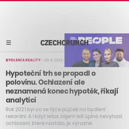
BYDLENÍ A REALITY
–
09. 8. 2022
–
1 min čtení
Hypoteční trh se propadl o
polovinu. Ochlazení ale
neznamená konec hypoték, říkají
analytici
Rok 2021 byl co se týče půjček na bydlení
rekordní. A i když letos zájem lidí úplně nevyhasl,
ochlazení, které nastalo, je výrazné.