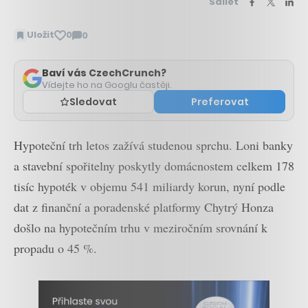
Sdílet
Uložit
0
0
Zobrazit
komentáře
Baví vás CzechCrunch?
Vídejte ho na Googlu častěji.
Sledovat
Preferovat
Hypoteční trh letos zažívá studenou sprchu. Loni banky
a stavební spořitelny poskytly domácnostem celkem 178
tisíc hypoték v objemu 541 miliardy korun, nyní podle
dat z finanční a poradenské platformy Chytrý Honza
došlo na hypotečním trhu v meziročním srovnání k
propadu o 45 %.