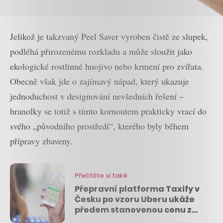
Jelikož je takzvaný Peel Saver vyroben čistě ze slupek,
podléhá přirozenému rozkladu a může sloužit jako
ekologické rostlinné hnojivo nebo krmení pro zvířata.
Obecně však jde o zajímavý nápad, který ukazuje
jednoduchost v designování nevšedních řešení –
hranolky se totiž s tímto kornoutem prakticky vrací do
svého „původního prostředí“, kterého byly během
přípravy zbaveny.
Přečtěte si také
Přepravní platforma Taxify v
Česku po vzoru Uberu ukáže
předem stanovenou cenu za
každou jízdu