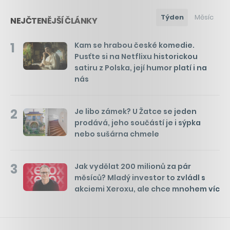
Týden
Měsíc
NEJČTENĚJŠÍ ČLÁNKY
1
Kam se hrabou české komedie.
Pusťte si na Netflixu historickou
satiru z Polska, její humor platí i na
nás
2
Je libo zámek? U Žatce se jeden
prodává, jeho součástí je i sýpka
nebo sušárna chmele
3
Jak vydělat 200 milionů za pár
měsíců? Mladý investor to zvládl s
akciemi Xeroxu, ale chce mnohem víc