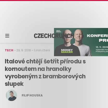
TECH
–
29. 9. 2018
–
1 min čtení
Italové chtějí šetřit přírodu s
kornoutem na hranolky
vyrobeným z bramborových
slupek
FILIP HOUSKA