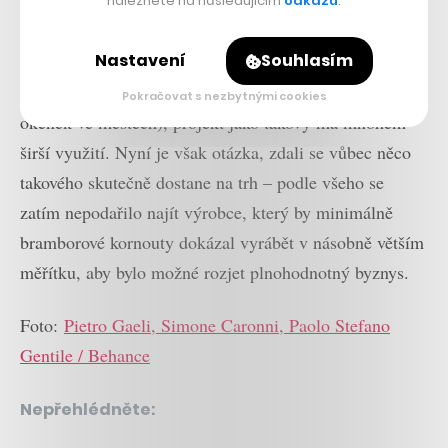
naleznete na následujícím
odkazu
.
Nastavení
Souhlasím
Ač se milánská trojice zatím chce soustředit na
fastfoodové hranolky (zpravidla nabízené z hladových
Pokračovat s nezbytnými cookies
okének ve městech), projekt jako takový má mnohem
širší využití. Nyní je však otázka, zdali se vůbec něco
takového skutečně dostane na trh – podle všeho se
zatím nepodařilo najít výrobce, který by minimálně
bramborové kornouty dokázal vyrábět v násobně větším
měřítku, aby bylo možné rozjet plnohodnotný byznys.
Foto:
Pietro Gaeli, Simone Caronni, Paolo Stefano
Gentile / Behance
Nepřehlédněte: