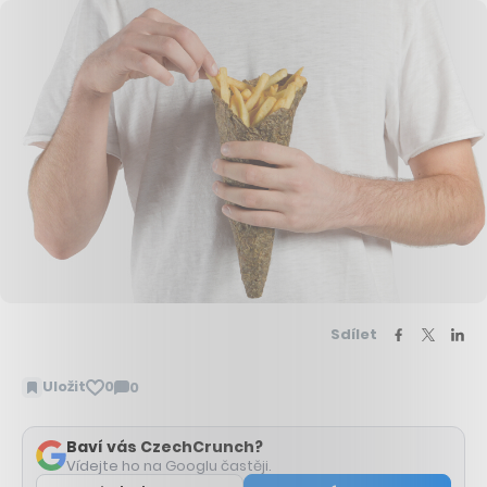
Sdílet
Uložit
0
0
Zobrazit
komentáře
Baví vás CzechCrunch?
Vídejte ho na Googlu častěji.