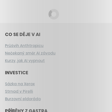
CO SE DĚJE V AI
Průšvih Anthtropicu
Nečekaný směr AI závodu
Kurzy, jak AI vypnout
INVESTICE
Sázka na Xerox
Strnad v Pirelli
Burzovní eldorádo
PŘÍBĚHY Z GASTRA