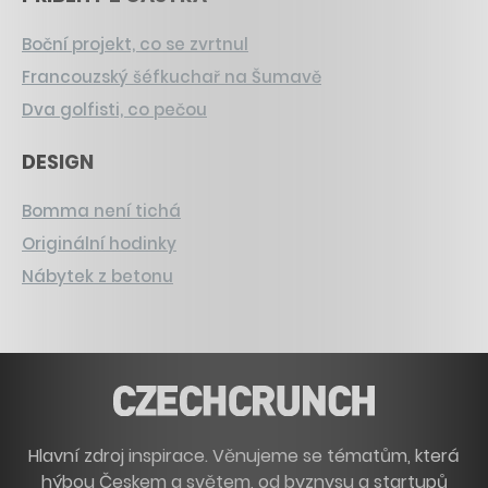
Boční projekt, co se zvrtnul
Francouzský šéfkuchař na Šumavě
Dva golfisti, co pečou
DESIGN
Bomma není tichá
Originální hodinky
Nábytek z betonu
Hlavní zdroj inspirace. Věnujeme se tématům, která
hýbou Českem a světem, od byznysu a startupů