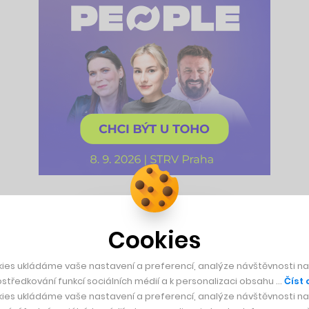
ch webů v zemi a z dotovaného koníčku se stal profesionální p
vou pandemií však činnost webu na podzim pozastavil a nyní n
Cookies
ies ukládáme vaše nastavení a preferencí, analýze návštěvnosti naš
středkování funkcí sociálních médií a k personalizaci obsahu …
Číst 
díky němu do cestování spadl. Mým životním cílem dlouhodobě 
ies ukládáme vaše nastavení a preferencí, analýze návštěvnosti naš
jsem se specializovat na leteckou dopravu. A pak přišla tak