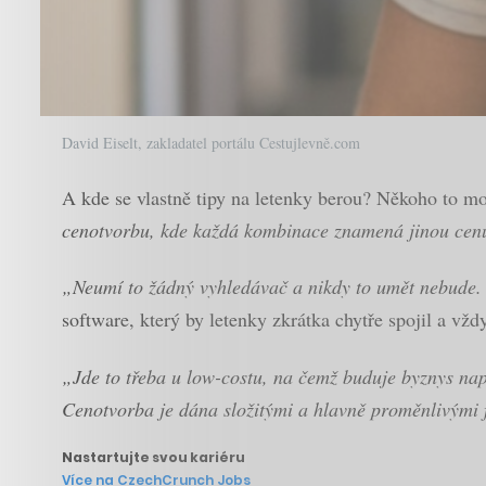
David Eiselt, zakladatel portálu Cestujlevně.com
A kde se vlastně tipy na letenky berou? Někoho to mož
cenotvorbu, kde každá kombinace znamená jinou cenu,
„Neumí to žádný vyhledávač a nikdy to umět nebude. 
software, který by letenky zkrátka chytře spojil a vž
„Jde to třeba u low-costu, na čemž buduje byznys nap
Cenotvorba je dána složitými a hlavně proměnlivými 
Nastartujte svou kariéru
Více na CzechCrunch Jobs