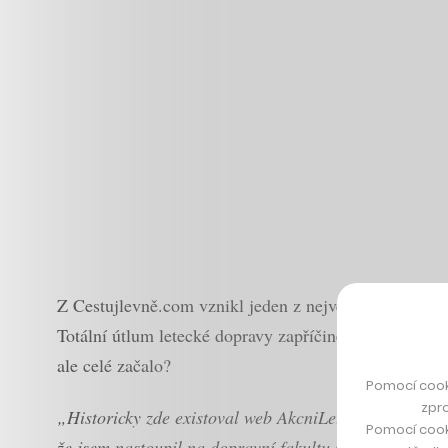
Z Cestujlevně.com vznikl jeden z největších komunitní
Totální útlum letecké dopravy zapříčiněný koronaviro
ale celé začalo?
Pomocí cook
zpro
„Historicky zde existoval web AkcniLetenky.com a já 
Pomocí cook
že jsem nastoupil na dopravní fakultu ČVUT a začal 