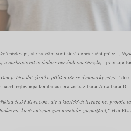
ná překvapí, ale za vším stojí stará dobrá ruční práce.
„Nija
 a naskriptovat to dodnes nezvládl ani Google,“
popisuje Eis
Tam je těch dat zkrátka příliš a vše se dynamicky mění,“
dopl
dy našel nejlevnější kombinaci pro cestu z bodu A do bodu B.
říklad české Kiwi.com, ale u klasických letenek ne, protože t
funkcemi, které automatizaci prakticky znemožňují,“
říká Eise