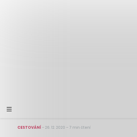
CESTOVÁNÍ
–
26. 12. 2020
–
7 min čtení