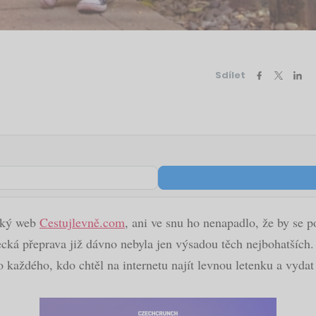
Sdílet
lský web
Cestujlevně.com
, ani ve snu ho nenapadlo, že by se 
etecká přeprava již dávno nebyla jen výsadou těch nejbohatších
o každého, kdo chtěl na internetu najít levnou letenku a vydat 