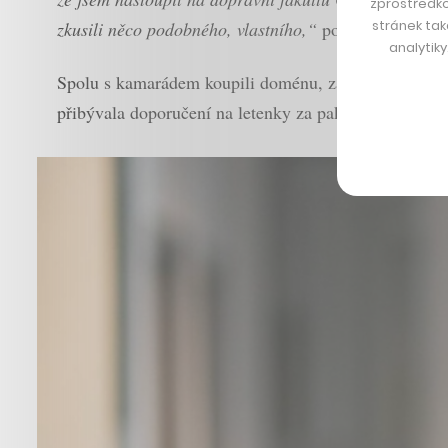
zprostředko
stránek tak
zkusili něco podobného, vlastního,“
popisuje David E
analytik
Spolu s kamarádem koupili doménu, zajistili si hostin
přibývala doporučení na letenky za pakatel a web se 