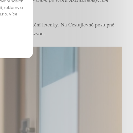
ívání našich
í, reklamy a
r.o. Více
val na tipy na akční letenky. Na Cestujlevně postupně
val s velkou odezvou.