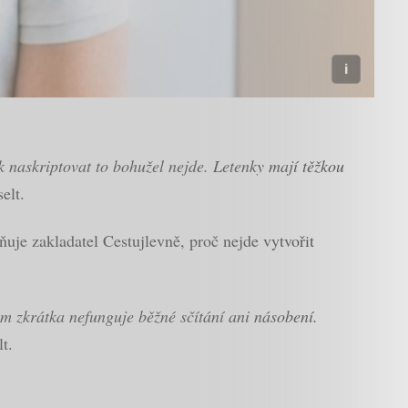
k naskriptovat to bohužel nejde. Letenky mají těžkou
elt.
ňuje zakladatel Cestujlevně, proč nejde vytvořit
am zkrátka nefunguje běžné sčítání ani násobení.
lt.