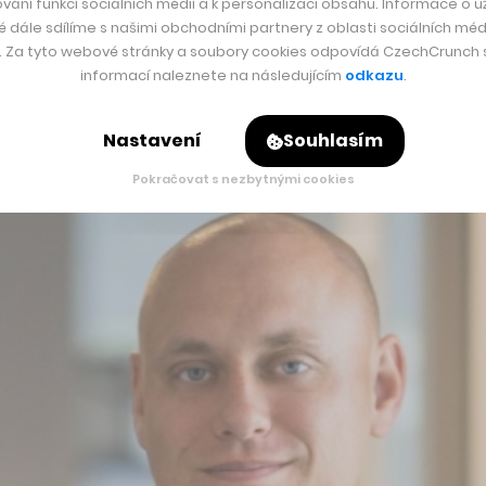
vání funkcí sociálních médií a k personalizaci obsahu. Informace o už
é dále sdílíme s našimi obchodními partnery z oblasti sociálních médi
iselt počátky Cestujlevně.
y. Za tyto webové stránky a soubory cookies odpovídá CzechCrunch s.
informací naleznete na následujícím
odkazu
.
g a WordPress a začali tvořit obsah, který se zpočátku omezo
mezi Davidovými spolužáky a postupně i širší veřejností setká
Nastavení
Souhlasím
Pokračovat s nezbytnými cookies