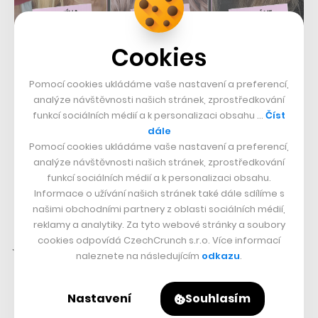
Cookies
Pomocí cookies ukládáme vaše nastavení a preferencí,
analýze návštěvnosti našich stránek, zprostředkování
funkcí sociálních médií a k personalizaci obsahu …
Číst
dále
Pomocí cookies ukládáme vaše nastavení a preferencí,
analýze návštěvnosti našich stránek, zprostředkování
funkcí sociálních médií a k personalizaci obsahu.
Informace o užívání našich stránek také dále sdílíme s
našimi obchodními partnery z oblasti sociálních médií,
„Ta zkušenost je jedinečná. Nebojte se přihlásit s
reklamy a analytiky. Za tyto webové stránky a soubory
cookies odpovídá CzechCrunch s.r.o. Více informací
jakýmkoliv nápadem – během soutěže je dost času na to
naleznete na následujícím
odkazu
.
ho zrealizovat a zdokonalovat. Myslíme si, že důležité je
hlavně mít chuť jít do toho a vyzkoušet si, co to
Nastavení
Souhlasím
obnáší,“
říkají autoři projektu Reair Dominik Klement