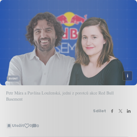
EVENT
Petr Mára a Pavlína Louženská, jedni z porotců akce Red Bull
Basement
Sdílet
Uložit
0
0
Zobrazit
komentáře