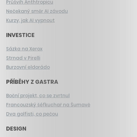
Průšvih Anthtropicu
Nečekaný směr AI závodu
Kurzy, jak AI vypnout
INVESTICE
Sázka na Xerox
Strnad v Pirelli
Burzovní eldorádo
PŘÍBĚHY Z GASTRA
Boční projekt, co se zvrtnul
Francouzský šéfkuchař na Šumavě
Dva golfisti, co pečou
DESIGN