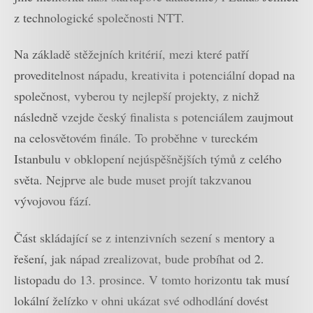
z technologické společnosti NTT.
Na základě stěžejních kritérií, mezi které patří
proveditelnost nápadu, kreativita i potenciální dopad na
společnost, vyberou ty nejlepší projekty, z nichž
následně vzejde český finalista s potenciálem zaujmout
na celosvětovém finále. To proběhne v tureckém
Istanbulu v obklopení nejúspěšnějších týmů z celého
světa. Nejprve ale bude muset projít takzvanou
vývojovou fází.
Část skládající se z intenzivních sezení s mentory a
řešení, jak nápad zrealizovat, bude probíhat od 2.
listopadu do 13. prosince. V tomto horizontu tak musí
lokální želízko v ohni ukázat své odhodlání dovést