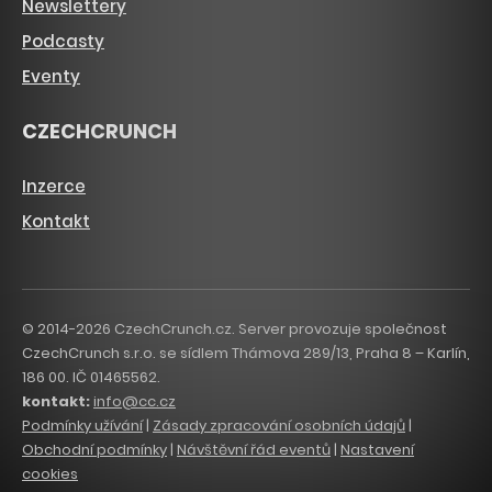
Newslettery
Podcasty
Eventy
CZECHCRUNCH
Inzerce
Kontakt
© 2014-2026 CzechCrunch.cz. Server provozuje společnost
CzechCrunch s.r.o. se sídlem Thámova 289/13, Praha 8 – Karlín,
186 00. IČ 01465562.
kontakt:
info@cc.cz
Podmínky užívání
|
Zásady zpracování osobních údajů
|
Obchodní podmínky
|
Návštěvní řád eventů
|
Nastavení
cookies