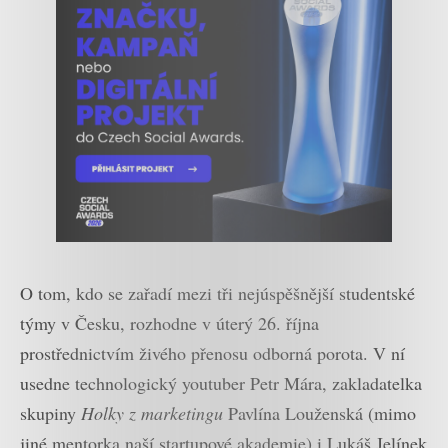
O tom, kdo se zařadí mezi tři nejúspěšnější studentské
týmy v Česku, rozhodne v úterý 26. října
prostřednictvím živého přenosu odborná porota. V ní
usedne technologický youtuber Petr Mára, zakladatelka
skupiny
Holky z marketingu
Pavlína Louženská (mimo
jiné mentorka naší startupové akademie) i Lukáš Jelínek