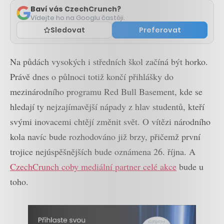
Baví vás CzechCrunch?
Vídejte ho na Googlu častěji.
Sledovat
Preferovat
Na půdách vysokých i středních škol začíná být horko.
Právě dnes o půlnoci totiž končí přihlášky do
mezinárodního programu Red Bull Basement, kde se
hledají ty nejzajímavější nápady z hlav studentů, kteří
svými inovacemi chtějí změnit svět. O vítězi národního
kola navíc bude rozhodováno již brzy, přičemž první
trojice nejúspěšnějších bude oznámena 26. října. A
CzechCrunch coby mediální partner celé akce
bude u
toho.