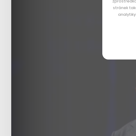
zprostředko
stránek tak
analytik