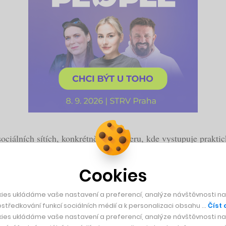
ciálních sítích, konkrétně na Twitteru, kde vystupuje prakti
tipné obrázky ostatních, stejně jako píše o novinkách a budo
al o
možném převedení Tesly z veřejně obchodovatelné na so
Cookies
ů.
ies ukládáme vaše nastavení a preferencí, analýze návštěvnosti naš
středkování funkcí sociálních médií a k personalizaci obsahu …
Číst 
ies ukládáme vaše nastavení a preferencí, analýze návštěvnosti naš