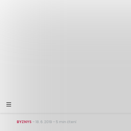
BYZNYS
–
18. 6. 2019
–
5 min čtení