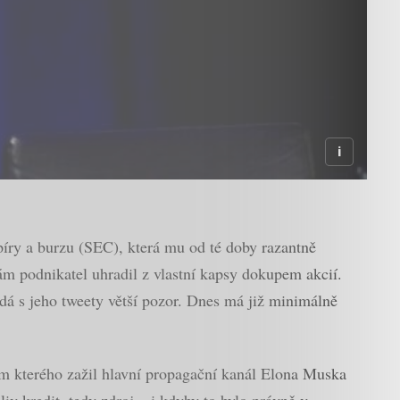
íry a burzu (SEC), která mu od té doby razantně
ám podnikatel uhradil z vlastní kapsy dokupem akcií.
dá s jeho tweety větší pozor. Dnes má již minimálně
hem kterého zažil hlavní propagační kanál Elona Muska