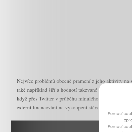
Nejvíce problémů obecně pramení z jeho aktivity na so
také například šíří a hodnotí takzvané memy nebo-li v
když přes Twitter v průběhu minulého roku informov
externí financování na vykoupení stávajících akcionář
Pomocí cook
zpro
Pomocí cook