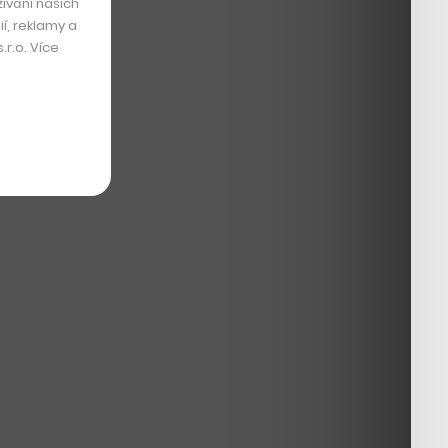
ívání našich
í, reklamy a
r.o. Více