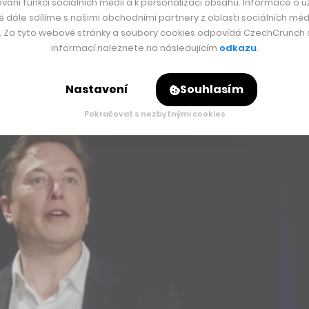
vání funkcí sociálních médií a k personalizaci obsahu. Informace o už
é dále sdílíme s našimi obchodními partnery z oblasti sociálních médi
y. Za tyto webové stránky a soubory cookies odpovídá CzechCrunch s.
informací naleznete na následujícím
odkazu
.
Nastavení
Souhlasím
Pokračovat s nezbytnými cookies