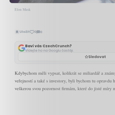
Elon Musk
Uložit
0
0
Zobrazit
komentáře
Baví vás CzechCrunch?
Vídejte ho na Googlu častěji.
Sledovat
Kdybychom měli vypsat, kolikrát se miliardář a znám
veřejností a také s investory, byli bychom tu opravd
veškerou svou pozornost firmám, které do jisté míry 