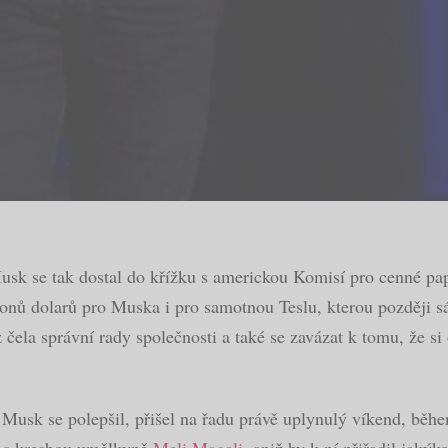
sk se tak dostal do křížku s americkou Komisí pro cenné pap
onů dolarů pro Muska i pro samotnou Teslu, kterou později s
ela správní rady společnosti a také se zavázat k tomu, že si 
 a Musk se polepšil, přišel na řadu právě uplynulý víkend, bě