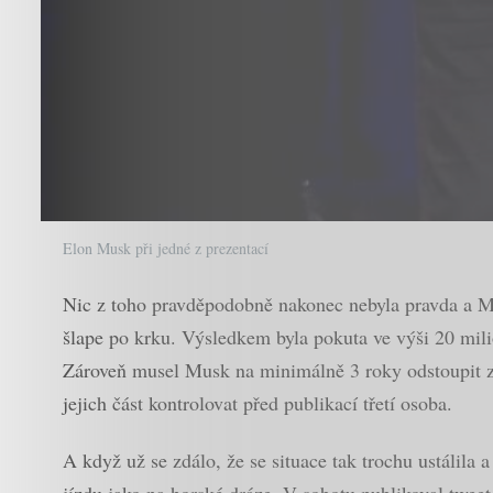
Elon Musk při jedné z prezentací
Nic z toho pravděpodobně nakonec nebyla pravda a Mu
šlape po krku. Výsledkem byla pokuta ve výši 20 mili
Zároveň musel Musk na minimálně 3 roky odstoupit z č
jejich část kontrolovat před publikací třetí osoba.
A když už se zdálo, že se situace tak trochu ustálila