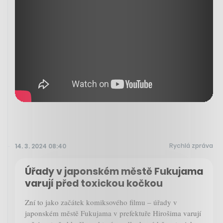
Rychlá zpráva
14. 3. 2024 08:40
Úřady v japonském městě Fukujama
varují před toxickou kočkou
Zní to jako začátek komiksového filmu – úřady v
japonském městě Fukujama v prefektuře Hirošima varují