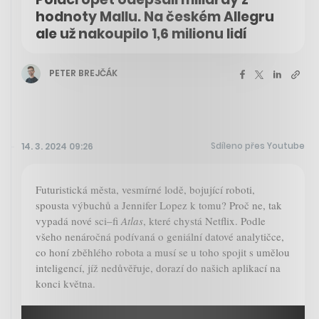
hodnoty Mallu. Na českém Allegru
ale už nakoupilo 1,6 milionu lidí
PETER BREJČÁK
Sdíleno přes Youtube
14. 3. 2024 09:26
Futuristická města, vesmírné lodě, bojující roboti,
spousta výbuchů a Jennifer Lopez k tomu? Proč ne, tak
vypadá nové sci–fi
Atlas
, které chystá Netflix. Podle
všeho nenáročná podívaná o geniální datové analytičce,
co honí zběhlého robota a musí se u toho spojit s umělou
inteligencí, jíž nedůvěřuje, dorazí do našich aplikací na
konci května.