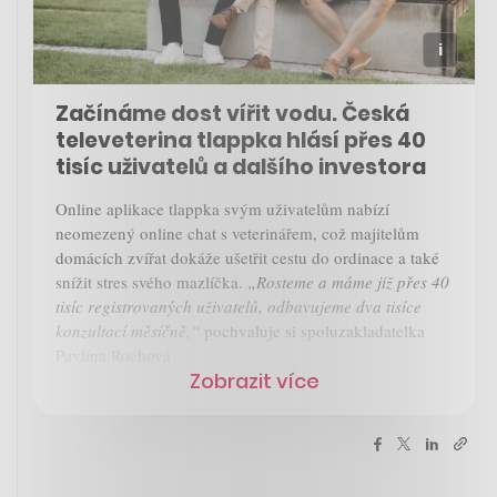
Začínáme dost vířit vodu. Česká
televeterina tlappka hlásí přes 40
tisíc uživatelů a dalšího investora
Online aplikace tlappka svým uživatelům nabízí
neomezený online chat s veterinářem, což majitelům
domácích zvířat dokáže ušetřit cestu do ordinace a také
snížit stres svého mazlíčka.
„Rosteme a máme již přes 40
tisíc registrovaných uživatelů, odbavujeme dva tisíce
konzultací měsíčně,“
pochvaluje si spoluzakladatelka
Pavlína Rochová.
Zobrazit více