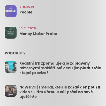
8. 9. 2026
People
10. 11. 2026
Money Maker Praha
PODCASTY
Realitní trh zpomaluje a je zaplavený
mizernými makléři. Má cenu jim platit stále
stejné provize?
Navštívili jsme lidi, kteří si každý den pouští
video s Jiřím Károu. Kvůli práci na nové
ujeté hře