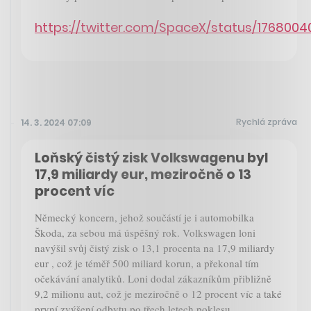
https://twitter.com/SpaceX/status/17680
Rychlá zpráva
14. 3. 2024 07:09
Loňský čistý zisk Volkswagenu byl
17,9 miliardy eur, meziročně o 13
procent víc
Německý koncern, jehož součástí je i automobilka
Škoda, za sebou má úspěšný rok. Volkswagen loni
navýšil svůj čistý zisk o 13,1 procenta na 17,9 miliardy
eur , což je téměř 500 miliard korun, a překonal tím
očekávání analytiků. Loni dodal zákazníkům přibližně
9,2 milionu aut, což je meziročně o 12 procent víc a také
první zvýšení odbytu po třech letech poklesu.