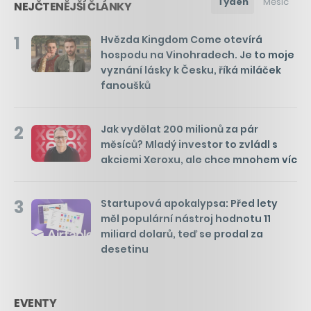
Týden
Měsíc
NEJČTENĚJŠÍ ČLÁNKY
1
Hvězda Kingdom Come otevírá
hospodu na Vinohradech. Je to moje
vyznání lásky k Česku, říká miláček
fanoušků
2
Jak vydělat 200 milionů za pár
měsíců? Mladý investor to zvládl s
akciemi Xeroxu, ale chce mnohem víc
3
Startupová apokalypsa: Před lety
měl populární nástroj hodnotu 11
miliard dolarů, teď se prodal za
desetinu
EVENTY