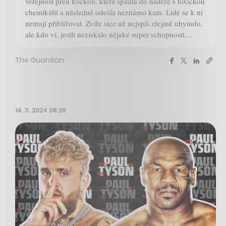
veřejnost před kočkou, která spadla do nádrže s toxickou
chemikálií a následně odešla neznámo kam. Lidé se k ní
nemají přibližovat. Zvíře sice už nejspíš zřejmě uhynulo,
ale kdo ví, jestli nezískalo nějaké super schopnosti…
The Guardian
14. 3. 2024 08:29