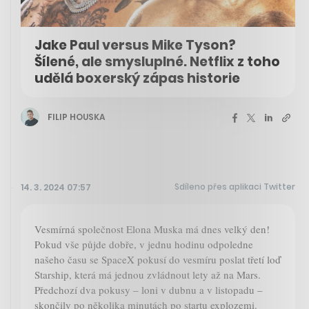
Jake Paul versus Mike Tyson?
Šílené, ale smysluplné. Netflix z toho
udělá boxerský zápas historie
FILIP HOUSKA
Sdíleno přes aplikaci Twitter
14. 3. 2024 07:57
Vesmírná společnost Elona Muska má dnes velký den!
Pokud vše půjde dobře, v jednu hodinu odpoledne
našeho času se SpaceX pokusí do vesmíru poslat třetí loď
Starship, která má jednou zvládnout lety až na Mars.
Předchozí dva pokusy – loni v dubnu a v listopadu –
skončily po několika minutách po startu explozemi.