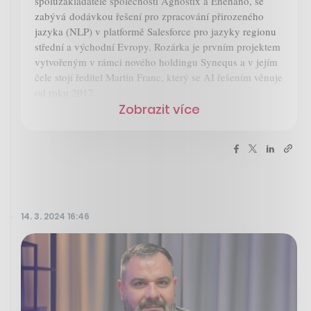
spoluzakladatelé společností Agnostix a Enehano, se
zabývá dodávkou řešení pro zpracování přirozeného
jazyka (NLP) v platformě Salesforce pro jazyky regionu
střední a východní Evropy. Rozárka je prvním projektem
vytvořeným v rámci nového holdingu Synequs a v jejím
čele stojí ředitel Martin Franc, který se AI řešením věnuje
od roku 2017.
Zobrazit více
14. 3. 2024 16:46