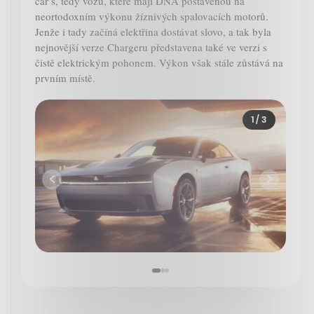
car’s, tedy vozů, které mají DNA postavenou na
neortodoxním výkonu žíznivých spalovacích motorů.
Jenže i tady začíná elektřina dostávat slovo, a tak byla
nejnovější verze Chargeru představena také ve verzi s
čistě elektrickým pohonem. Výkon však stále zůstává na
prvním místě.
1
/ 3