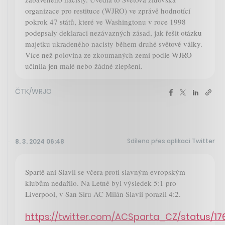
organizace pro restituce (WJRO) ve zprávě hodnotící
pokrok 47 států, které ve Washingtonu v roce 1998
podepsaly deklaraci nezávazných zásad, jak řešit otázku
majetku ukradeného nacisty během druhé světové války.
Více než polovina ze zkoumaných zemí podle WJRO
učinila jen malé nebo žádné zlepšení.
ČTK/WRJO
Sdíleno přes aplikaci Twitter
8. 3. 2024 06:48
Spartě ani Slavii se včera proti slavným evropským
klubům nedařilo. Na Letné byl výsledek 5:1 pro
Liverpool, v San Siru AC Milán Slavii porazil 4:2.
https://twitter.com/ACSparta_CZ/status/1