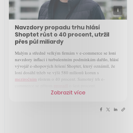
Navzdory propadu trhu hlásí
Shoptet růst o 40 procent, utržil
přes půl miliardy
Malým a středně velkým firmám v e-commerce se loni
navzdory inflaci i turbulentním podmínkám dařilo, hlásí
vývojář e-shopových řešení Shoptet, který oznámil, že
loni dosáhl tržeb ve výši 580 milionů korun s
meziročním
růstem o 40 procent. Samotný trh e-
commerce se přitom
propadl
o šest procent.
Zobrazit více