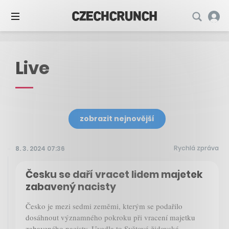
Live
zobrazit nejnovější
Rychlá zpráva
8. 3. 2024 07:36
Česku se daří vracet lidem majetek
zabavený nacisty
Česko je mezi sedmi zeměmi, kterým se podařilo
dosáhnout významného pokroku při vracení majetku
zabaveného nacisty. Uvedla to Světová židovská