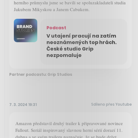
herního průmyslu jsme se bavili se spoluzakladateli studia
Jakubem Mikyskou a Janem Cabukem.
Podcast
V utajení pracují na zatím
neoznámených top hrách.
České studio Grip
nezpomaluje
Partner podcastu: Grip Studios
Sdíleno přes Youtube
7. 3. 2024 19:31
Amazon představil druhý trailer k připravované novince
Fallout. Seriál inspirovaný slavnou herní sérií dorazí 11.
dubna a ve svém traileru naznačuje, že se bude držet