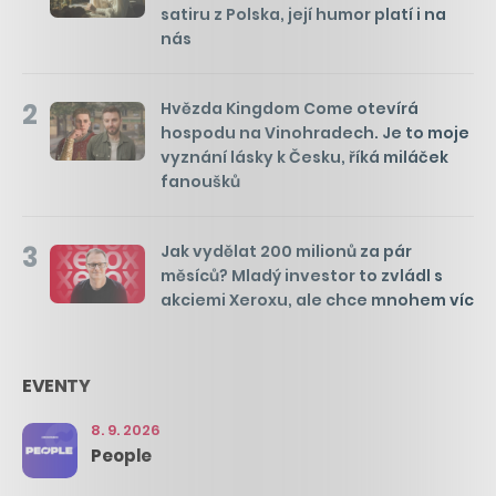
satiru z Polska, její humor platí i na
nás
2
Hvězda Kingdom Come otevírá
hospodu na Vinohradech. Je to moje
vyznání lásky k Česku, říká miláček
fanoušků
3
Jak vydělat 200 milionů za pár
měsíců? Mladý investor to zvládl s
akciemi Xeroxu, ale chce mnohem víc
EVENTY
8. 9. 2026
People