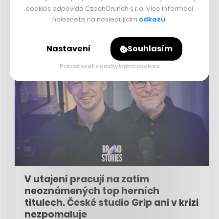
cookies odpovídá CzechCrunch s.r.o. Více informací
naleznete na následujícím
odkazu
.
7. 3. 2024 14:36
Nastavení
Souhlasím
Pokračovat s nezbytnými cookies
V utajení pracují na zatím
neoznámených top herních
titulech. České studio Grip ani v krizi
nezpomaluje