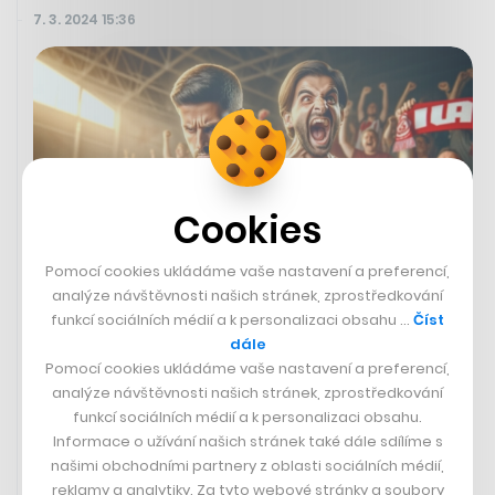
7. 3. 2024 15:36
Cookies
Pomocí cookies ukládáme vaše nastavení a preferencí,
analýze návštěvnosti našich stránek, zprostředkování
funkcí sociálních médií a k personalizaci obsahu …
Číst
Pozor, padá Ticketportal aneb Jestli
dále
Pomocí cookies ukládáme vaše nastavení a preferencí,
něco fanoušci Slavie závidí Spartě,
analýze návštěvnosti našich stránek, zprostředkování
je to prodej lístků
funkcí sociálních médií a k personalizaci obsahu.
Informace o užívání našich stránek také dále sdílíme s
ONDŘEJ HOLZMAN
našimi obchodními partnery z oblasti sociálních médií,
reklamy a analytiky. Za tyto webové stránky a soubory