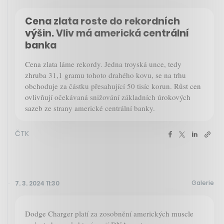
Cena zlata roste do rekordních
výšin. Vliv má americká centrální
banka
Cena zlata láme rekordy. Jedna troyská unce, tedy
zhruba 31,1 gramu tohoto drahého kovu, se na trhu
obchoduje za částku přesahující 50 tisíc korun. Růst cen
ovlivňují očekávaná snižování základních úrokových
sazeb ze strany americké centrální banky.
ČTK
Galerie
7. 3. 2024 11:30
Dodge Charger platí za zosobnění amerických muscle