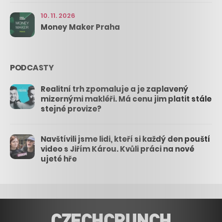
10. 11. 2026
Money Maker Praha
PODCASTY
Realitní trh zpomaluje a je zaplavený
mizernými makléři. Má cenu jim platit stále
stejné provize?
Navštívili jsme lidi, kteří si každý den pouští
video s Jiřím Károu. Kvůli práci na nové
ujeté hře