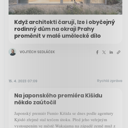
Když architekti čarují, lze i obyčejný
rodinný dům na okraji Prahy
proměnit v malé umělecké dílo
VOJTĚCH SEDLÁČEK
Rychlá zpráva
15. 4. 2023 07:09
Na japonského premiéra Kišidu
někdo zaútočil
Japonský premiér Fumio Kišida se dnes podle agentury
Kjódó zřejmě stal terčem útoku. Před jeho veřejným
vystoupením ve městě Wakajama na západě země muž z