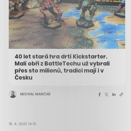
40 let stará hra drtí Kickstarter.
Malí obři z BattleTechu už vybrali
přes sto milionů, tradici mají i v
Česku
MICHAL MANČAŘ
15. 4. 2023 14:15