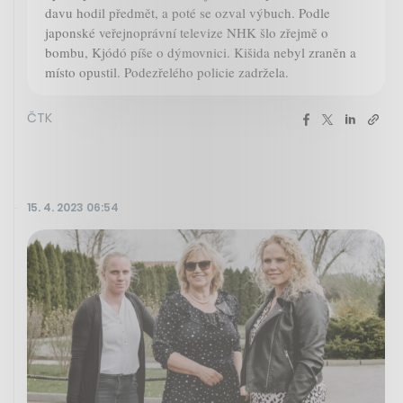
davu hodil předmět, a poté se ozval výbuch. Podle
japonské veřejnoprávní televize NHK šlo zřejmě o
bombu, Kjódó píše o dýmovnici. Kišida nebyl zraněn a
místo opustil. Podezřelého policie zadržela.
ČTK
15. 4. 2023 06:54