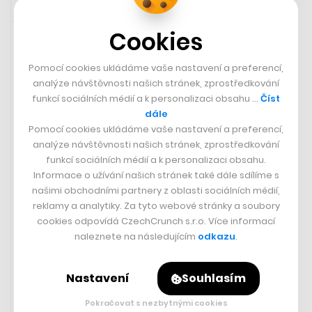
Rychlá zpráva
15. 4. 2023 11:21
Cookies
Pomocí cookies ukládáme vaše nastavení a preferencí,
analýze návštěvnosti našich stránek, zprostředkování
funkcí sociálních médií a k personalizaci obsahu …
Číst
dále
Pomocí cookies ukládáme vaše nastavení a preferencí,
analýze návštěvnosti našich stránek, zprostředkování
funkcí sociálních médií a k personalizaci obsahu.
Informace o užívání našich stránek také dále sdílíme s
našimi obchodními partnery z oblasti sociálních médií,
reklamy a analytiky. Za tyto webové stránky a soubory
cookies odpovídá CzechCrunch s.r.o. Více informací
Kellnerová skončila druhá
naleznete na následujícím
odkazu
.
Parkurová jezdkyně Anna Kellnerová obsadila spolu s
belgickým kolegou Pieterem Devosem druhé místo na
Nastavení
Souhlasím
pátečním mítinku Global Champions League v Miami. V
průběžném pořadí prestižního seriálu se jejich tým
Pokračovat s nezbytnými cookies