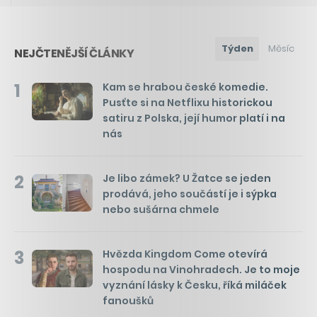
Týden
Měsíc
NEJČTENĚJŠÍ ČLÁNKY
1
Kam se hrabou české komedie.
Pusťte si na Netflixu historickou
satiru z Polska, její humor platí i na
nás
2
Je libo zámek? U Žatce se jeden
prodává, jeho součástí je i sýpka
nebo sušárna chmele
3
Hvězda Kingdom Come otevírá
hospodu na Vinohradech. Je to moje
vyznání lásky k Česku, říká miláček
fanoušků