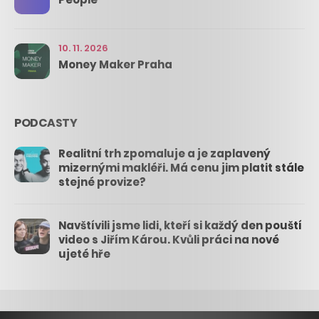
10. 11. 2026
Money Maker Praha
PODCASTY
Realitní trh zpomaluje a je zaplavený
mizernými makléři. Má cenu jim platit stále
stejné provize?
Navštívili jsme lidi, kteří si každý den pouští
video s Jiřím Károu. Kvůli práci na nové
ujeté hře