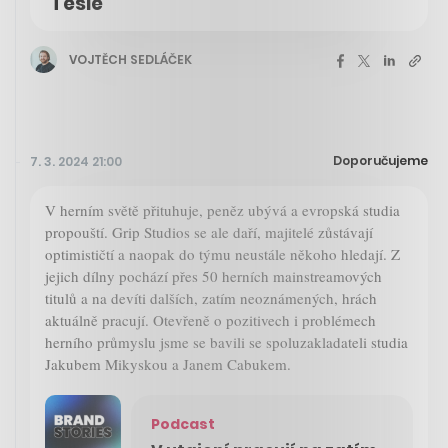
Tesle
VOJTĚCH SEDLÁČEK
Doporučujeme
7. 3. 2024 21:00
V herním světě přituhuje, peněz ubývá a evropská studia
propouští. Grip Studios se ale daří, majitelé zůstávají
optimističtí a naopak do týmu neustále někoho hledají. Z
jejich dílny pochází přes 50 herních mainstreamových
titulů a na devíti dalších, zatím neoznámených, hrách
aktuálně pracují. Otevřeně o pozitivech i problémech
herního průmyslu jsme se bavili se spoluzakladateli studia
Jakubem Mikyskou a Janem Cabukem.
Podcast