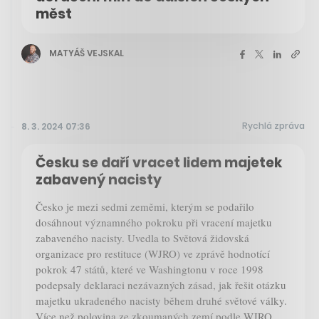
měst
MATYÁŠ VEJSKAL
Rychlá zpráva
8. 3. 2024 07:36
Česku se daří vracet lidem majetek
zabavený nacisty
Česko je mezi sedmi zeměmi, kterým se podařilo
dosáhnout významného pokroku při vracení majetku
zabaveného nacisty. Uvedla to Světová židovská
organizace pro restituce (WJRO) ve zprávě hodnotící
pokrok 47 států, které ve Washingtonu v roce 1998
podepsaly deklaraci nezávazných zásad, jak řešit otázku
majetku ukradeného nacisty během druhé světové války.
Více než polovina ze zkoumaných zemí podle WJRO