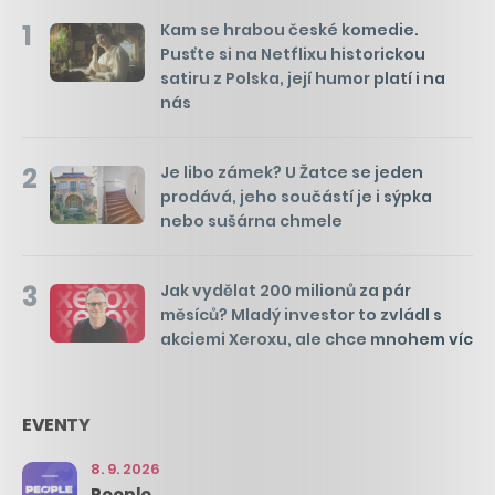
1
Kam se hrabou české komedie.
Pusťte si na Netflixu historickou
satiru z Polska, její humor platí i na
nás
2
Je libo zámek? U Žatce se jeden
prodává, jeho součástí je i sýpka
nebo sušárna chmele
3
Jak vydělat 200 milionů za pár
měsíců? Mladý investor to zvládl s
akciemi Xeroxu, ale chce mnohem víc
EVENTY
8. 9. 2026
People