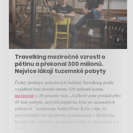
Travelking meziročně vzrostl o
pětinu a překonal 300 milionů.
Nejvíce lákají tuzemské pobyty
Český prodejce pobytových balíčků Travelking podle
vyjádření loni dosáhl obratu 320 milionů korun,
meziročně
o 20 procent více.
„Celkově jsme prodali přes
45 tisíc pobytů, nejvyšší poptávka byla po tuzemských
pobytech,“
komentuje ředitel Peter Kóša s tím, že
nejvýraznější růst platforma zaznamenala v Maďarsku.
Kromě toho působí v domácím Česku, na Slovensku a v
Polsku.