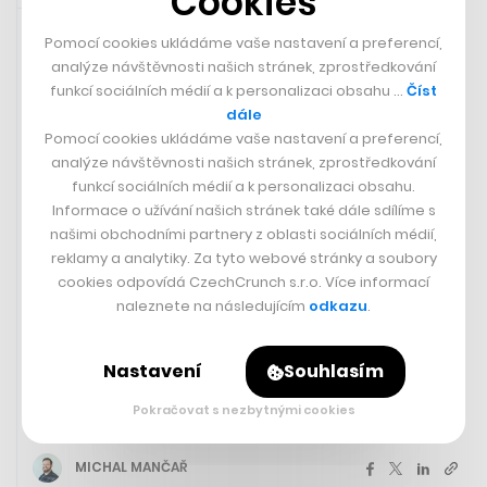
Cookies
8. 3. 2024 06:34
Pomocí cookies ukládáme vaše nastavení a preferencí,
analýze návštěvnosti našich stránek, zprostředkování
funkcí sociálních médií a k personalizaci obsahu …
Číst
dále
Pomocí cookies ukládáme vaše nastavení a preferencí,
analýze návštěvnosti našich stránek, zprostředkování
funkcí sociálních médií a k personalizaci obsahu.
Informace o užívání našich stránek také dále sdílíme s
našimi obchodními partnery z oblasti sociálních médií,
reklamy a analytiky. Za tyto webové stránky a soubory
cookies odpovídá CzechCrunch s.r.o. Více informací
naleznete na následujícím
odkazu
.
Nová hra učí programování i
dějepis. Ve školách se může
Nastavení
Souhlasím
prosadit jako Arma u vojáků, říká
Marek Španěl
Pokračovat s nezbytnými cookies
MICHAL MANČAŘ