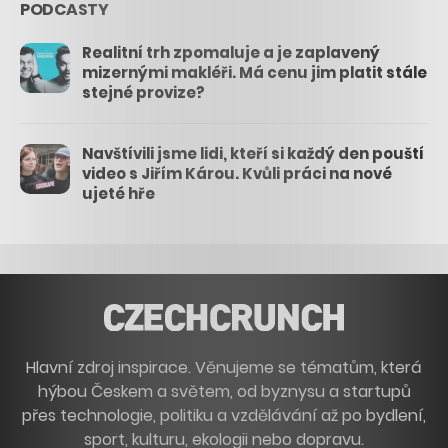
PODCASTY
Realitní trh zpomaluje a je zaplavený
mizernými makléři. Má cenu jim platit stále
stejné provize?
Navštívili jsme lidi, kteří si každý den pouští
video s Jiřím Károu. Kvůli práci na nové
ujeté hře
Hlavní zdroj inspirace. Věnujeme se tématům, která
hýbou Českem a světem, od byznysu a startupů
přes technologie, politiku a vzdělávání až po bydlení,
sport, kulturu, ekologii nebo dopravu.