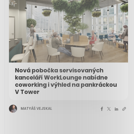
Nová pobočka servisovaných
kanceláří WorkLounge nabídne
coworking i výhled na pankráckou
V Tower
MATYÁŠ VEJSKAL