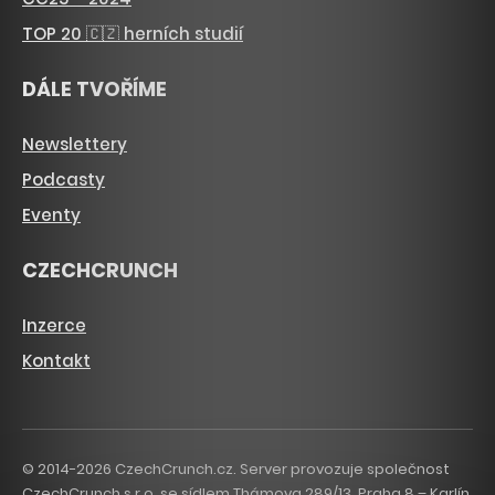
TOP 20 🇨🇿 herních studií
DÁLE TVOŘÍME
Newslettery
Podcasty
Eventy
CZECHCRUNCH
Inzerce
Kontakt
© 2014-2026 CzechCrunch.cz. Server provozuje společnost
CzechCrunch s.r.o. se sídlem Thámova 289/13, Praha 8 – Karlín,