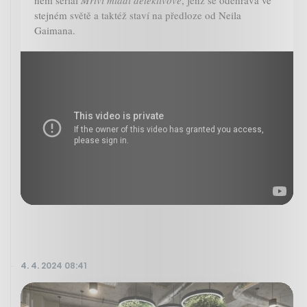
něm seriál
Mrtví mladí detektivové
, jenž se odehrává ve
stejném světě a taktéž staví na předloze od Neila
Gaimana.
4. 4. 2024 08:41