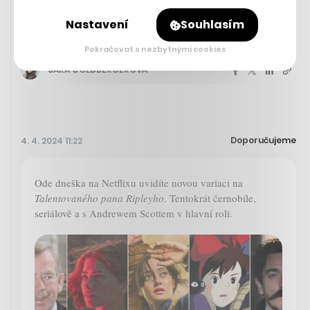
Startup Vividbooks udělal krok zpět,
Nastavení
Souhlasím
jeho učebnice dnes využívá 700 škol
Pokračovat s nezbytnými cookies
SÁRA GOLDBERGEROVÁ
Doporučujeme
4. 4. 2024 11:22
Ode dneška na Netflixu uvidíte novou variaci na
Talentovaného pana Ripleyho
. Tentokrát černobíle,
seriálově a s Andrewem Scottem v hlavní roli.