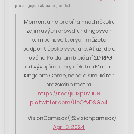
přináší jejich aktuální přehled.
Momentálně probíhá hned několik
zajímavých crowdfundingových
kampaní, ve kterých můžete
podpořit české vývojáře. Ať už jde o
nového Poldu, ambiciózní 2D RPG
od vývojáře, který dělal na Mafii a
Kingdom Come, nebo o simulátor
pražského metra.
https://t.co/jkuXp02JUN
pic.twitter.com/UeQfvDSGp4
— VisionGame.cz (@visiongamecz)
April 3, 2024