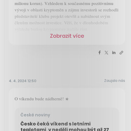
milionu korun). Vzhledem k současnému pozitivnímu
vývoji v oblasti kryptoměn a zájmu investorů se rozhodli
představitelé klubu projekt otevřít a nabídnout svým
členům možnost investice. Věří, že v dlouhodobém
výhledu budou kryptoměny nadále růst.
Zobrazit více
Zaujalo nás
4. 4. 2024 12:50
O víkendu bude nádherně! ☀️
České noviny
Česko čeká víkend s letními
teplotami, v neděli mohou být až 27