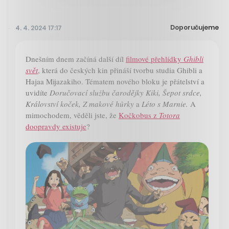
Doporučujeme
4. 4. 2024 17:17
Dnešním dnem začíná další díl
filmové přehlídky
Ghibli
svět
, která do českých kin přináší tvorbu studia Ghibli a
Hajaa Mijazakiho. Tématem nového bloku je přátelství a
uvidíte
Doručovací službu čarodějky Kiki, Šepot srdce,
Království koček, Z makové hůrky
a
Léto s Marnie.
A
mimochodem, věděli jste, že
Kočkobus z
Totora
doopravdy existuje
?