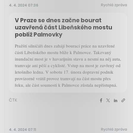
Rychlá zpráva
4. 4. 2024 07:36
V Praze se dnes začne bourat
uzavřená část Libeňského mostu
poblíž Palmovky
Pražští silničáři dnes zahájí bourací práce na uzavřené
části Libeňského mostu blíže k Palmovce. Takzvaný
inundační most je v havarijním stavu a nesmí na něj auta,
tramvaje ani pěší a cyklisté. Vstup na most je zavřený od
letošního ledna. V sobotu 17. února dopravní podnik
provizorně vrátil provoz tramvají na část mostu přes
řeku, ale část soumostí k Palmovce zůstala nepřístupná.
ČTK
Rychlá zpráva
4. 4. 2024 07:11