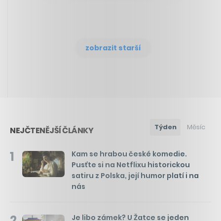
zobrazit starší
Týden
Měsíc
NEJČTENĚJŠÍ ČLÁNKY
1
Kam se hrabou české komedie.
Pusťte si na Netflixu historickou
satiru z Polska, její humor platí i na
nás
2
Je libo zámek? U Žatce se jeden