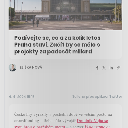
Podívejte se, co a za kolik letos
Praha staví. Začít by se mělo s
projekty za padesát miliard
ELIŠKA NOVÁ
Sdíleno přes aplikaci Twitter
4. 4. 2024 15:15
České hry vyrazily v poslední době ve větším počtu na
crowdfunding – třeba sólo vývojář
Dominik Vojta se
svou hrou o pražském metru
– a server
Visiongame.cz