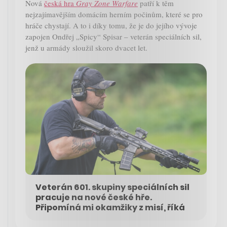
Nová
česká hra
Gray Zone Warfare
patří k těm
nejzajímavějším domácím herním počinům, které se pro
hráče chystají. A to i díky tomu, že je do jejího vývoje
zapojen Ondřej „Spicy“ Spisar – veterán speciálních sil,
jenž u armády sloužil skoro dvacet let.
Veterán 601. skupiny speciálních sil
pracuje na nové české hře.
Připomíná mi okamžiky z misí, říká