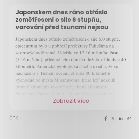
Japonskem dnes ráno otřáslo
zemětřesení o síle 6 stupňů,
varování před tsunami nejsou
Japonskem dnes otřáslo zemětřesení o síle 6,0 stupně,
epicentrum bylo u pobřeží prefektury Fukušima na
severovýchodě země. Udeřilo ve 12:16 místního času
(5:16 našeho), přičemž jeho ohnisko leželo v hloubce 40
kilometrů. Americká geologická služba uvedla, že se
nacházelo v Tichém oceánu zhruba 80 kilometrů
východně od města Minamisoma, které leží několik
desítek kilometrů severně od jaderné elektrárny
Fukušima. Varování před tsunami úřady nevydaly.
Zobrazit více
ČTK