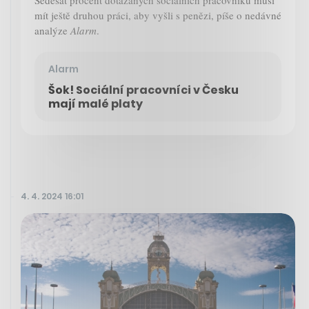
Šedesát procent dotázaných sociálních pracovníků musí
mít ještě druhou práci, aby vyšli s penězi, píše o nedávné
analýze
Alarm
.
Alarm
Šok! Sociální pracovníci v Česku
mají malé platy
4. 4. 2024 16:01