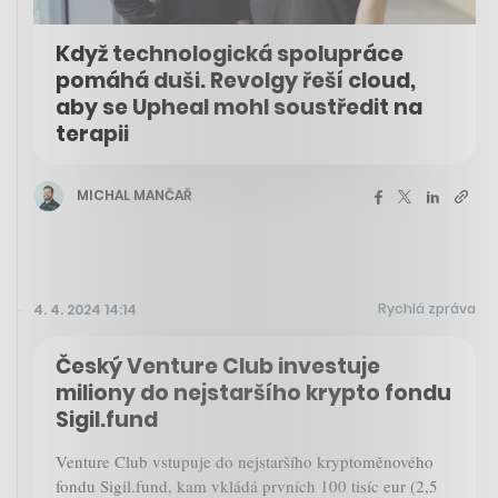
Když technologická spolupráce
pomáhá duši. Revolgy řeší cloud,
aby se Upheal mohl soustředit na
terapii
MICHAL MANČAŘ
Rychlá zpráva
4. 4. 2024 14:14
Český Venture Club investuje
miliony do nejstaršího krypto fondu
Sigil.fund
Venture Club vstupuje do nejstaršího kryptoměnového
fondu Sigil.fund, kam vkládá prvních 100 tisíc eur (2,5