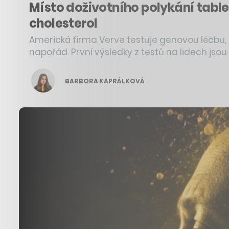
Místo doživotního polykání table
cholesterol
Americká firma Verve testuje genovou léčbu, k
napořád. První výsledky z testů na lidech jsou 
BARBORA KAPRÁLKOVÁ