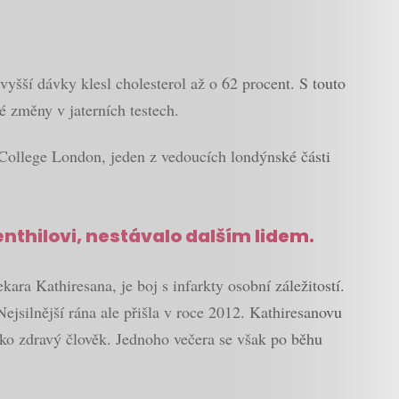
yšší dávky klesl cholesterol až o 62 procent. S touto
é změny v jaterních testech.
 College London, jeden z vedoucích londýnské části
Senthilovi, nestávalo dalším lidem.
ara Kathiresana, je boj s infarkty osobní záležitostí.
Nejsilnější rána ale přišla v roce 2012. Kathiresanovu
jako zdravý člověk. Jednoho večera se však po běhu