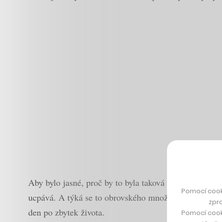
Aby bylo jasné, proč by to byla taková změna, je pot
Pomocí cook
ucpává. A týká se to obrovského množství lidí: zvýš
zpro
den po zbytek života.
Pomocí cook