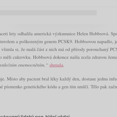
vaceti lety odhalila americká výzkumnice Helen Hobbsová. Sp
esterolem a poškozeným genem PCSK9. Hobbsovou napadlo, jes
u a všimla si, že malá část z nich má od přírody porouchaný P
ebo měli cukrovku. Hobbsová dokonce našla zcela zdravou žen
ed srdečním onemocněním,“
shrnula
.
e. Místo aby pacient bral léky každý den, dostane jednu infuz
né písmenko genetického kódu a gen tím umlčí. Tělo pak začne
utovaný lidský gen, hlásí vědci