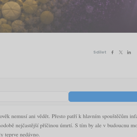
Sdílet
lověk nemusí ani vědět. Přesto patří k hlavním spouštěčům in
odobě nejčastější příčinou úmrtí. S tím by ale v budoucnu m
ly teprve nedávno.