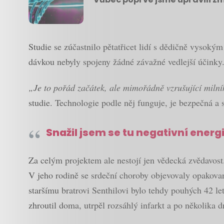
Studie se zúčastnilo pětatřicet lidí s dědičně vysok
dávkou nebyly spojeny žádné závažné vedlejší účinky. 
„Je to pořád začátek, ale mimořádně vzrušující miln
studie. Technologie podle něj funguje, je bezpečná a 
Snažil jsem se tu negativní energi
Za celým projektem ale nestojí jen vědecká zvědavost.
V jeho rodině se srdeční choroby objevovaly opakovaně.
staršímu bratrovi Senthilovi bylo tehdy pouhých 42 le
zhroutil doma, utrpěl rozsáhlý infarkt a po několika