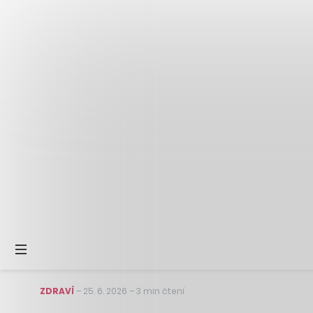
ZDRAVÍ
–
25. 6. 2026
–
3 min čtení