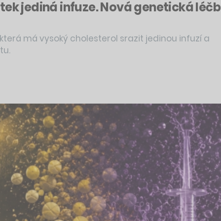
tek jediná infuze. Nová genetická léč
terá má vysoký cholesterol srazit jedinou infuzí a
tu.