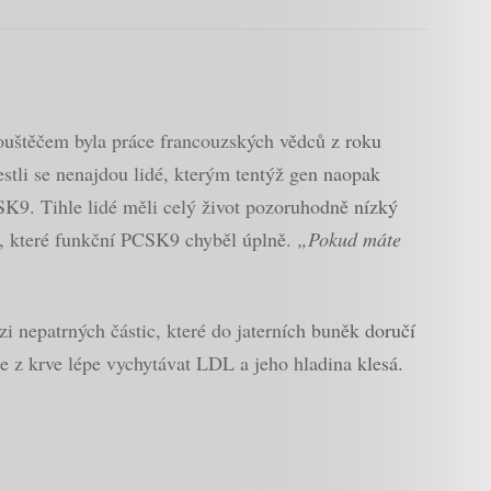
ouštěčem byla práce francouzských vědců z roku
tli se nenajdou lidé, kterým tentýž gen naopak
CSK9. Tihle lidé měli celý život pozoruhodně nízký
u, které funkční PCSK9 chyběl úplně.
„Pokud máte
i nepatrných částic, které do jaterních buněk doručí
 z krve lépe vychytávat LDL a jeho hladina klesá.