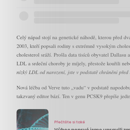
Celý nápad stojí na genetické náhodě, kterou před d
2003, kteří popsali rodiny s extrémně vysokým chol
cholesterol sráží. Prošla data tisíců obyvatel Dallas
LDL a srdeční choroby je míjely, přestože kouřili n
nízký LDL od narození, jste v podstatě chráněni př
Nová léčba od Verve tuto „vadu“ v podstatě napodobuj
takzvaný editor bází. Ten v genu PCSK9 přepíše jedi
Přečtěte si také
Vůbec poprvé jsme upravili zm