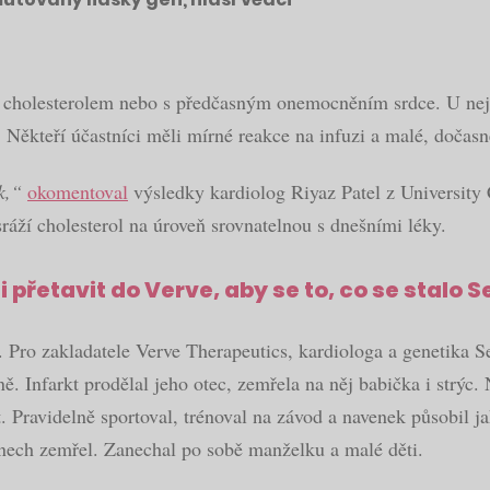
ým cholesterolem nebo s předčasným onemocněním srdce. U nejv
Někteří účastníci měli mírné reakce na infuzi a malé, dočasn
ík,“
okomentoval
výsledky kardiolog Riyaz Patel z University
sráží cholesterol na úroveň srovnatelnou s dnešními léky.
i přetavit do Verve, aby se to, co se stalo 
 Pro zakladatele Verve Therapeutics, kardiologa a genetika Sek
 Infarkt prodělal jeho otec, zemřela na něj babička i strýc. 
t. Pravidelně sportoval, trénoval na závod a navenek působil 
 dnech zemřel. Zanechal po sobě manželku a malé děti.