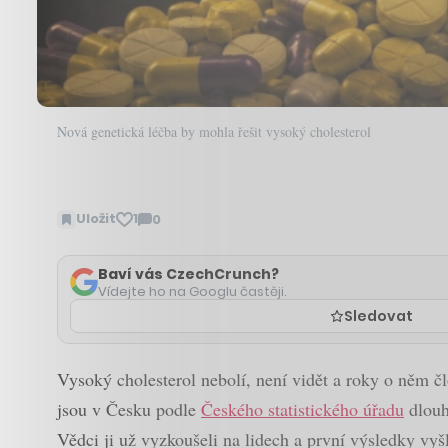
Nová genetická léčba by mohla řešit vysoký cholesterol
Uložit
1
0
Zobrazit
komentáře
Baví vás CzechCrunch?
Vídejte ho na Googlu častěji.
Sledovat
Vysoký cholesterol nebolí, není vidět a roky o něm č
jsou v Česku podle
Českého statistického úřadu
dlouh
Vědci ji už vyzkoušeli na lidech a první výsledky vyš