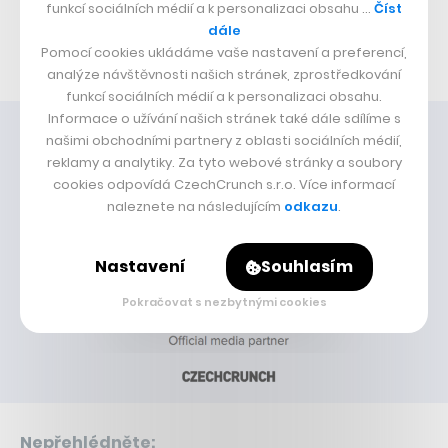
funkcí sociálních médií a k personalizaci obsahu …
Číst
října v 18:00. Vstup je jako vždy zdarma a k účasti se
dále
Pomocí cookies ukládáme vaše nastavení a preferencí,
stačí zaregistrovat přes platformu
Eventbrite
.
analýze návštěvnosti našich stránek, zprostředkování
funkcí sociálních médií a k personalizaci obsahu.
Informace o užívání našich stránek také dále sdílíme s
našimi obchodními partnery z oblasti sociálních médií,
reklamy a analytiky. Za tyto webové stránky a soubory
cookies odpovídá CzechCrunch s.r.o. Více informací
naleznete na následujícím
odkazu
.
Nastavení
Souhlasím
Pokračovat s nezbytnými cookies
Nepřehlédněte: