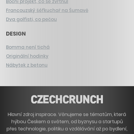
Boční projekt, co se zvrtnul
Francouzský šéfkuchař na Šumavě
Dva golfisti, co pečou
DESIGN
Bomma není tichá
Originální hodinky
Nábytek z betonu
Hlavní zdroj inspirace. Věnujeme se tématům, která
hýbou Českem a světem, od byznysu a startupů
přes technologie, politiku a vzdělávání až po bydlení,