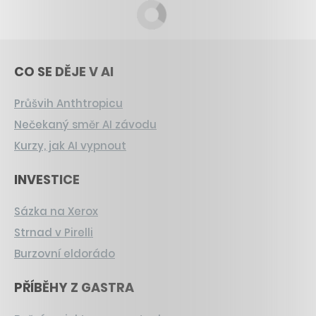
CO SE DĚJE V AI
Průšvih Anthtropicu
Nečekaný směr AI závodu
Kurzy, jak AI vypnout
INVESTICE
Sázka na Xerox
Strnad v Pirelli
Burzovní eldorádo
PŘÍBĚHY Z GASTRA