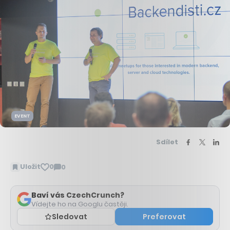
EVENT
Sdílet
Uložit
0
0
Zobrazit
komentáře
Baví vás CzechCrunch?
Vídejte ho na Googlu častěji.
Sledovat
Preferovat