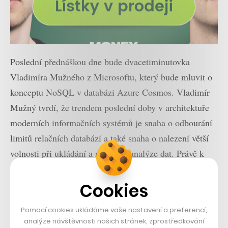
Poslední přednáškou dne bude dvacetiminutovka
Vladimíra Mužného z Microsoftu, který bude mluvit o
konceptu NoSQL v databázi Azure Cosmos. Vladimír
Mužný tvrdí, že trendem poslední doby v architektuře
moderních informačních systémů je snaha o odbourání
limitů relačních databází a také snaha o nalezení větší
volnosti při ukládání a následné analýze dat. Právě k
tomu dokáže kombinace NoSQL a Azure Cosmos DB
pomoci.
Cookies
Backendisti #7 se uskuteční v sídle Microsoftu ČR na
Pomocí cookies ukládáme vaše nastavení a preferencí,
analýze návštěvnosti našich stránek, zprostředkování
adrese Vyskočilova 1561/4a 140 00 Praha 4 v úterý 24.