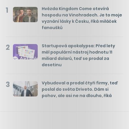
1
Hvězda Kingdom Come otevírá
hospodu na Vinohradech. Je to moje
vyznání lásky k Česku, říká miláček
fanoušků
2
Startupová apokalypsa: Před lety
měl populární nástroj hodnotu 11
miliard dolarů, teď se prodal za
desetinu
3
Vybudoval a prodal čtyři firmy, teď
poslal do světa Driveto. Dám si
pohov, ale asi ne na dlouho, říká