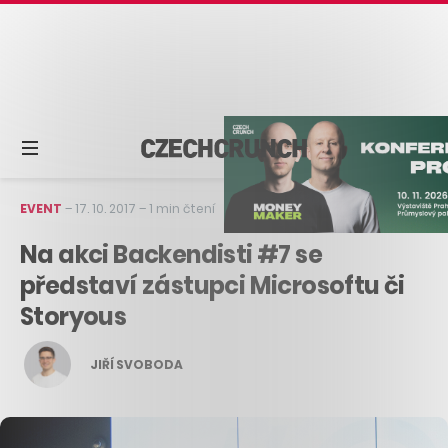
EVENT
–
17. 10. 2017
–
1 min čtení
Na akci Backendisti #7 se
představí zástupci Microsoftu či
Storyous
JIŘÍ SVOBODA